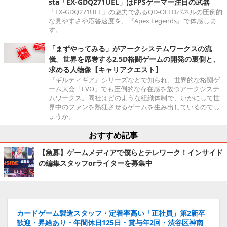
sta「EX-GDQ271UEL」はFPSゲーマー注目の武器
「EX-GDQ271UEL」の魅力であるQD-OLEDパネルの圧倒的
な見やすさや応答速度を、『Apex Legends』で体感しま
す。
「まずやってみる」がアークシステムワークスの流
儀。世界を席巻する2.5D格闘ゲームの開発の裏側と、
求める人物像【キャリアクエスト】
『ギルティギア』シリーズなどで知られ、世界的な格闘ゲ
ーム大会「EVO」でも圧倒的な存在感を放つアークシステ
ムワークス。同社はどのような組織体制で、いかにして世
界中のファンを熱狂させるゲームを生み出しているのでし
ょうか。
おすすめ記事
【急募】ゲームメディアで僕らとテレワーク！インサイド
の編集スタッフorライターを募集中
カードゲーム製造スタッフ・定着率高い「正社員」第2新卒
歓迎・昇給あり・年間休日125日・賞与年2回・渋谷区神南