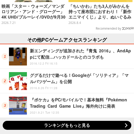
映画「スター・ウォーズ／マンダ
「ちいかわ」たち3人がみかんを
ロリアン・アンド・グローグー」
持って座布団におすわり！「新作
4K UHD/ブルーレイ/DVDが9月30
エニマイくじ」より、ぬいぐるみ
日発売！さらに数量限定でスチー
画像が初公開
2026.7.21
2026.8.4
ルブックセットも
Recommended by
その他PCゲームアクセスランキング
新エンディングが追加された『青鬼 2016』、AndAp
pにて配信…ハッカドールとのコラボも
2016.12.2 Fri 16:15
ググるだけで遊べる！Googleが「ソリティア」「マ
ルバツゲーム」を公開
2016.8.26 Fri 11:28
『ポケカ』をPC/モバイルで！基本無料『Pokémon
Trading Card Game Live』海外向けに発表
2021.9.21 Tue 12:35
ランキングをもっと見る