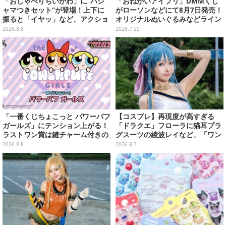
「おしゃべりちいかわ」に“パジ
「おねがいアイプリ」DMMくじ
ャマつきセット”が登場！上下に
がローソンなどにて8月7日発売！
振ると「イヤッ」など、アクショ
オリジナルぬいぐるみなどライン
ンに応じて喋ってくれる
ナップ、各等賞にスペシャルアイ
2026.8.8
2026.7.29
プリカードが付属
「一番くじちょこっと パワーパフ
【コスプレ】再現度が高すぎる
ガールズ」にテンション上がる！
「ドラクエ」フローラに猫耳プラ
ラストワン賞は鍵チャーム付きの
グスーツの綾波レイなど、「ワン
シール帳スペシャルセット
フェス」に集結した美女レイヤー
2026.8.8
2026.8.3
7選【写真33枚】