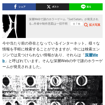
シェア
ポスト
送る
深層Webで謎のホラーゲーム『Sad Satan』が発見され
る…作者や制作意図は一切不明
全 7 枚
拡大写真
今や当たり前の存在となっているインターネット。様々な
情報を手軽に検索することができますが、中には検索エン
ジンでは見つけられない情報があり、それらは「
深層We
b
」と呼ばれています。そんな深層Webの中で謎のホラーゲ
ームが発見されました。