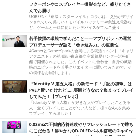
フクーポンやコスプレイヤー撮影会など、盛りだくさ
んでお届け
UGREEN×『崩壊：スターレイル』コラボは、爻光がデザイ
ンされていて美しい！モバイルバッテリーや急速充電器な
ど、ゲームと一緒に使いたいデバイスがてんこ盛り
若手抜擢の環境で学んだこと――アプリボットの運営
プロデューサーが語る「巻き込み力」の重要性
4GamerとGame*Sparkの合同による就活イベント「キャリ
アクエスト」の第4回が東京都立産業貿易センター浜松町
館で開催されました。このイベントに合わせ、自身の就活
時のエピソードを若手クリエイターに聞いてみたので、そ
の模様をお届けします。
『Identity V 第五人格』の新モード「手記の加筆」は
PvEと聞いたけれど……実際どうなの？集まってプレイ
してみた！【プレイレポ】
『Identity V 第五人格』が好きな人やプレイしたことある
人、全くプレイしたことがない人など、様々な4人を集め
てプレイしてみました！
0.03msの圧倒的応答速度やリフレッシュレートで勝ち
にこだわる！鮮やかなQD-OLEDパネル搭載のGigaCry