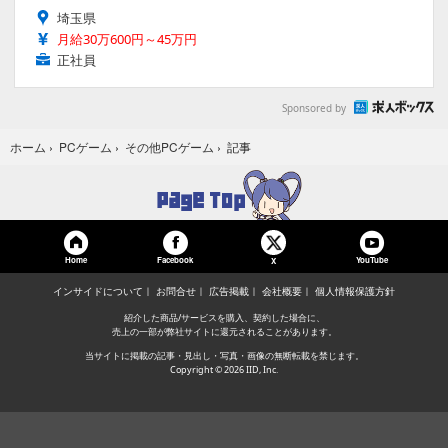
埼玉県
月給30万600円～45万円
正社員
Sponsored by
記事
ホーム
›
PCゲーム
›
その他PCゲーム
›
Home
Facebook
YouTube
X
インサイドについて
お問合せ
広告掲載
会社概要
個人情報保護方針
紹介した商品/サービスを購入、契約した場合に、
売上の一部が弊社サイトに還元されることがあります。
当サイトに掲載の記事・見出し・写真・画像の無断転載を禁じます。
Copyright © 2026 IID, Inc.