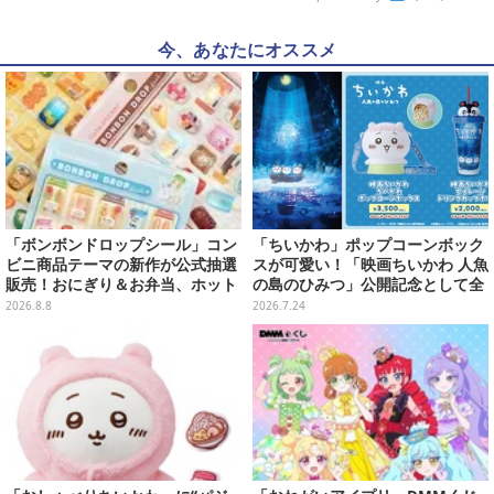
今、あなたにオススメ
「ボンボンドロップシール」コン
「ちいかわ」ポップコーンボック
ビニ商品テーマの新作が公式抽選
スが可愛い！「映画ちいかわ 人魚
販売！おにぎり＆お弁当、ホット
の島のひみつ」公開記念として全
スナックなど4種セット
国劇場で販売、セイレーンドリン
2026.8.8
2026.7.24
クカップホルダーも