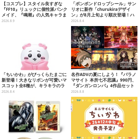
【コスプレ】スタイル良すぎな
「ボンボンドロップシール」サン
『FF10』リュックに個性派パンク
リオに新作「churukiraデザイ
メイド、『鳴潮』の人気キャラま
ン」が8月上旬より順次登場！ハ
で「ワンフェス」美女レイヤー6
ローキティ、はぴだんぶいなど全
2026.8.9
2026.8.4
選【写真28枚】
8種類
「ちいかわ」がびっくらたまごに
名作ADVの夏にしよう！『パラノ
新登場！大きなリボンが可愛いマ
マサイト 本所七不思議』990円、
スコット全8種が、キラキラのラ
『ダンガンロンパ』4作品セット
メ入り入浴剤から飛び出す
で3,060円、“お紳士”な恋愛ADV
2026.8.4
2026.8.8
は1,192円！【eショップのお薦め
セール】