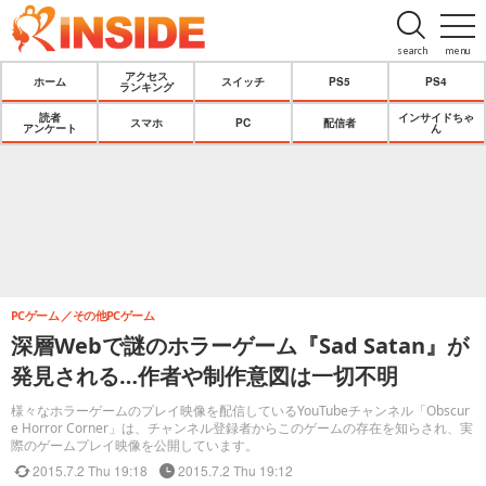
search
menu
アクセス
ホーム
スイッチ
PS5
PS4
ランキング
読者
インサイドちゃ
スマホ
PC
配信者
アンケート
ん
PCゲーム
その他PCゲーム
深層Webで謎のホラーゲーム『Sad Satan』が
発見される…作者や制作意図は一切不明
様々なホラーゲームのプレイ映像を配信しているYouTubeチャンネル「Obscur
e Horror Corner」は、チャンネル登録者からこのゲームの存在を知らされ、実
際のゲームプレイ映像を公開しています。
2015.7.2 Thu 19:18
2015.7.2 Thu 19:12