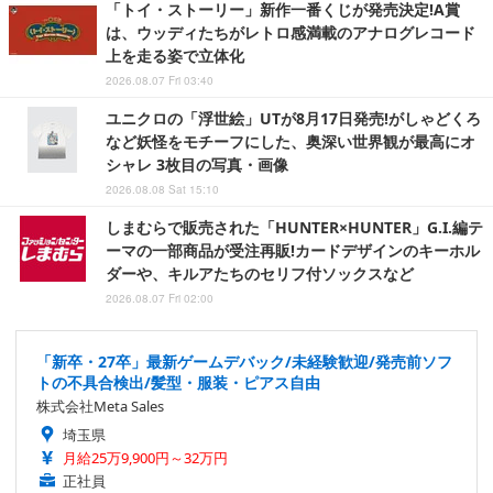
「トイ・ストーリー」新作一番くじが発売決定!A賞
は、ウッディたちがレトロ感満載のアナログレコード
上を走る姿で立体化
2026.08.07 Fri 03:40
ユニクロの「浮世絵」UTが8月17日発売!がしゃどくろ
など妖怪をモチーフにした、奥深い世界観が最高にオ
シャレ 3枚目の写真・画像
2026.08.08 Sat 15:10
しまむらで販売された「HUNTER×HUNTER」G.I.編テ
ーマの一部商品が受注再販!カードデザインのキーホル
ダーや、キルアたちのセリフ付ソックスなど
2026.08.07 Fri 02:00
「新卒・27卒」最新ゲームデバック/未経験歓迎/発売前ソフ
トの不具合検出/髪型・服装・ピアス自由
株式会社Meta Sales
埼玉県
月給25万9,900円～32万円
正社員