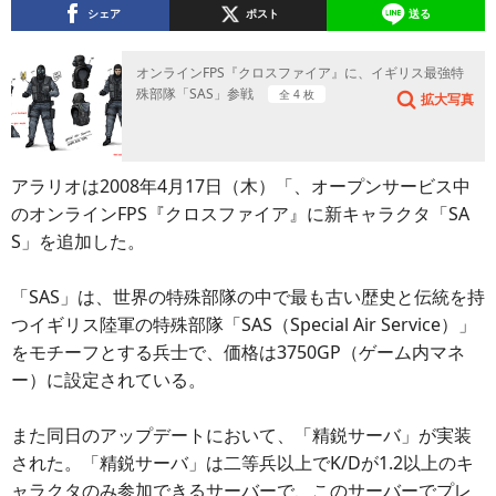
シェア
ポスト
送る
オンラインFPS『クロスファイア』に、イギリス最強特
殊部隊「SAS」参戦
全 4 枚
拡大写真
アラリオは2008年4月17日（木）「、オープンサービス中
のオンラインFPS『クロスファイア』に新キャラクタ「SA
S」を追加した。
「SAS」は、世界の特殊部隊の中で最も古い歴史と伝統を持
つイギリス陸軍の特殊部隊「SAS（Special Air Service）」
をモチーフとする兵士で、価格は3750GP（ゲーム内マネ
ー）に設定されている。
また同日のアップデートにおいて、「精鋭サーバ」が実装
された。「精鋭サーバ」は二等兵以上でK/Dが1.2以上のキ
ャラクタのみ参加できるサーバーで、このサーバーでプレ