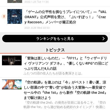
2022.1.25 Tue 11:30
「ゲームの公平性を損なうプレイについて」―『VAL
ORANT』公式声明を受け、「ぶいすぽっ！」「Craz
y Raccoon」メンバーが厳正処分
2021.9.29 Wed 22:53
ランキングをもっと見る
トピックス
「冒険は楽しいものだ」 ─『FF11』と『ウィザードリ
ィ ヴァリアンツ ダフネ』、"優しくないRPG"の沼にど
っぷり沈んだ4人の話
ふたつの沼の住人たちが語る奥深さとは。
『空の軌跡』を遊ぶのは「今」がベスト！暑い夏、涼
しい部屋の中で“青い空”が似合う大冒険へ―最安値で
セール中の『the 1st』から新作『空の軌跡 the 2nd』
まで駆け抜けよう
『空の軌跡 the 2nd』の発売が目前に迫る今こそ、『空の
軌跡 the 1st』から遊び始める絶好のタイミング！ 快適に