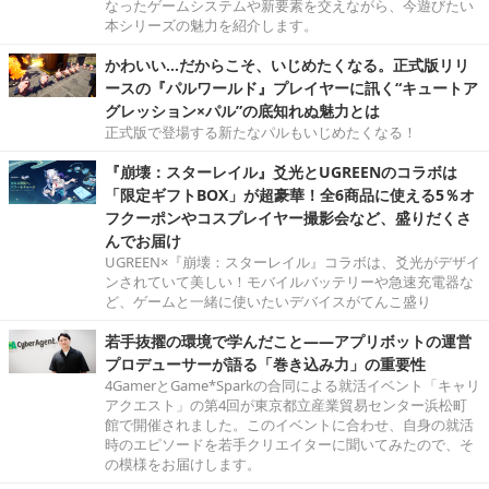
なったゲームシステムや新要素を交えながら、今遊びたい
本シリーズの魅力を紹介します。
かわいい…だからこそ、いじめたくなる。正式版リリ
ースの『パルワールド』プレイヤーに訊く“キュートア
グレッション×パル”の底知れぬ魅力とは
正式版で登場する新たなパルもいじめたくなる！
『崩壊：スターレイル』爻光とUGREENのコラボは
「限定ギフトBOX」が超豪華！全6商品に使える5％オ
フクーポンやコスプレイヤー撮影会など、盛りだくさ
んでお届け
UGREEN×『崩壊：スターレイル』コラボは、爻光がデザイ
ンされていて美しい！モバイルバッテリーや急速充電器な
ど、ゲームと一緒に使いたいデバイスがてんこ盛り
若手抜擢の環境で学んだこと――アプリボットの運営
プロデューサーが語る「巻き込み力」の重要性
4GamerとGame*Sparkの合同による就活イベント「キャリ
アクエスト」の第4回が東京都立産業貿易センター浜松町
館で開催されました。このイベントに合わせ、自身の就活
時のエピソードを若手クリエイターに聞いてみたので、そ
の模様をお届けします。