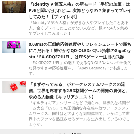
『Identity V 第五人格』の新モード「手記の加筆」は
PvEと聞いたけれど……実際どうなの？集まってプレイ
してみた！【プレイレポ】
『Identity V 第五人格』が好きな人やプレイしたことある
人、全くプレイしたことがない人など、様々な4人を集め
てプレイしてみました！
0.03msの圧倒的応答速度やリフレッシュレートで勝ち
にこだわる！鮮やかなQD-OLEDパネル搭載のGigaCry
sta「EX-GDQ271UEL」はFPSゲーマー注目の武器
「EX-GDQ271UEL」の魅力であるQD-OLEDパネルの圧倒的
な見やすさや応答速度を、『Apex Legends』で体感しま
す。
「まずやってみる」がアークシステムワークスの流
儀。世界を席巻する2.5D格闘ゲームの開発の裏側と、
求める人物像【キャリアクエスト】
『ギルティギア』シリーズなどで知られ、世界的な格闘ゲ
ーム大会「EVO」でも圧倒的な存在感を放つアークシステ
ムワークス。同社はどのような組織体制で、いかにして世
界中のファンを熱狂させるゲームを生み出しているのでし
ょうか。