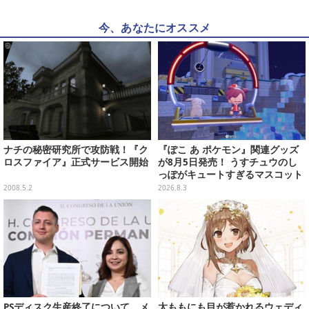
今、あなたにオススメ
ナチの秘密研究所で攻防戦！『ク
『ぽこ あ ポケモン』関連グッズ
ロスファイア』正式サービス開始
が8月5日発売！ うすチュウのし
っぽがキュートすぎるマスコット
など、まとめてご紹介
2008.5.2
2026.8.3
PSディスク生産終了について、メ
太ももにも目が惹かれるウェディ