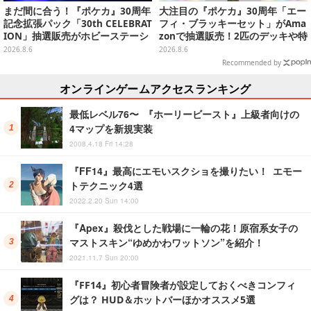
まだ間に合う！『ポケカ』30周年
大注目の『ポケカ』30周年「エー
記念拡張パック「30th CELEBRAT
フィ・ブラッキーセット」がAma
ION」抽選販売がホビーステーシ
zonで抽選販売！2匹のデッキや特
ョンで実施中、8月6日まで
別カードを収録
2026.8.6
2026.8.6
Recommended by
オンラインゲームアクセスランキング
最低レベル76〜 『ホーリービースト』上級者向けの
4マップを新規実装
2008.4.18 Fri 14:28
『FF14』最高にエモいスクショを撮りたい！ エモー
トテクニック4選
2022.2.20 Sun 14:00
『Apex』殺伐とした戦場に一輪の花！原宿系女子の
マストスキン“ゆめかわワットソン”を紹介！
2021.11.7 Sun 20:00
『FF14』初心者冒険者が設定しておくべきコンフィ
グは？ HUD＆ホットバーほかオススメ5選