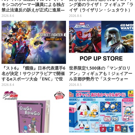
キシコのゲーマー議員による独占
ング姿のライザ！ フィギュア「ラ
禁止法違反の訴えが正式に進展―
イザ（ライザリン・シュタウト）
「テクノロジーは自由を拡大する
ウェディングStyle」が8月7日よ
2026.8.6
2026.8.6
ために役立つべき」
り予約受付開始
『スト6』『餓狼』日本代表選手6
世界限定1,500体の「マンダロリ
名が決定！サウジアラビアで開催
アン」フィギュアも！ジェイアー
するeスポーツ大会「ENC」で世
ル京都伊勢丹で「スターウォー
界に挑む
ズ」&「マーベル」ポップアップ
2026.8.4
2026.8.5
ストア開催