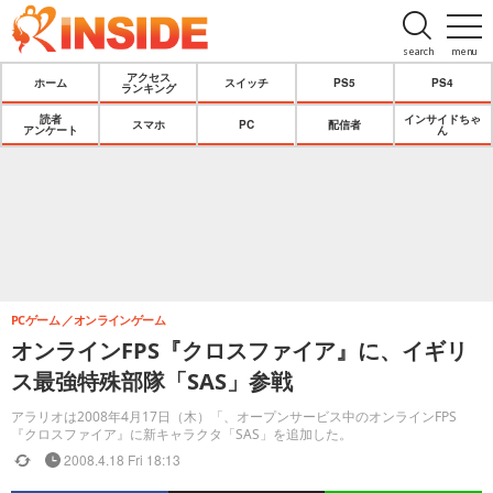
search
menu
アクセス
ホーム
スイッチ
PS5
PS4
ランキング
読者
インサイドちゃ
スマホ
PC
配信者
アンケート
ん
PCゲーム
オンラインゲーム
オンラインFPS『クロスファイア』に、イギリ
ス最強特殊部隊「SAS」参戦
アラリオは2008年4月17日（木）「、オープンサービス中のオンラインFPS
『クロスファイア』に新キャラクタ「SAS」を追加した。
2008.4.18 Fri 18:13