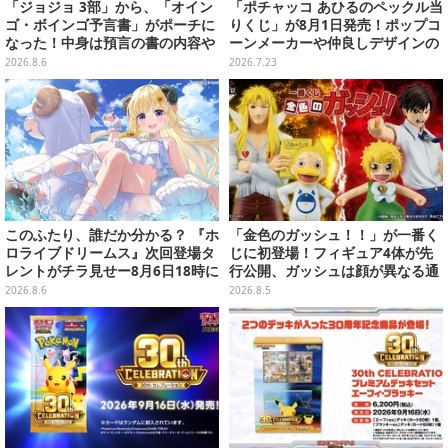
「ジョジョ 3部」から、「オイン
「ポチャッコ あひるのペックル当
ゴ・ボインゴ予言書」がポーチに
りくじ」が8月1日発売！ポップコ
なった！中身は預言の書の内容や
ーンメーカーや仲良しデザインの
アニメ総柄デザインをプリント
両面クッション、日常使いできる
2026.8.6
2026.7.23
雑貨など
このふたり、誰だか分かる？ 『ホ
「金色のガッシュ！！」が一番く
ロライブドリームス』次回登場タ
じに初登場！フィギュア4体が先
レントがチラ見せー8月6日18時に
行公開、ガッシュは顔が異なる通
詳細が公開
常/ザケルver.の2種
2026.8.6
2026.8.5