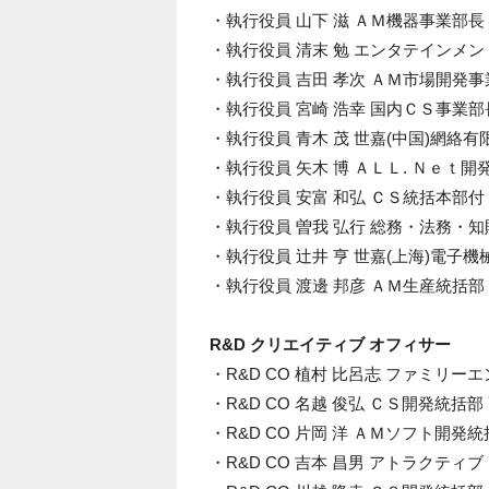
・執行役員 山下 滋 ＡＭ機器事業部長
・執行役員 清末 勉 エンタテインメ
・執行役員 吉田 孝次 ＡＭ市場開発事
・執行役員 宮崎 浩幸 国内ＣＳ事業部
・執行役員 青木 茂 世嘉(中国)網絡有
・執行役員 矢木 博 ＡＬＬ. Ｎｅｔ
・執行役員 安富 和弘 ＣＳ統括本部付
・執行役員 曽我 弘行 総務・法務・
・執行役員 辻井 亨 世嘉(上海)電子
・執行役員 渡邊 邦彦 ＡＭ生産統括部
R&D クリエイティブ オフィサー
・R&D CO 植村 比呂志 ファミリ
・R&D CO 名越 俊弘 ＣＳ開発統
・R&D CO 片岡 洋 ＡＭソフト開発
・R&D CO 吉本 昌男 アトラクテ