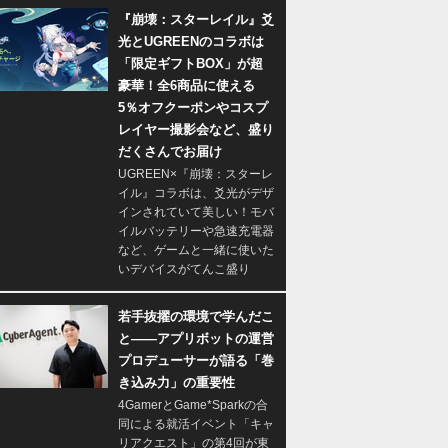
『崩壊：スターレイル』爻
光とUGREENのコラボは
「限定ギフトBOX」が超
豪華！全6商品に使える
5％オフクーポンやコスプ
レイヤー撮影会など、盛り
だくさんでお届け
UGREEN×『崩壊：スターレ
イル』コラボは、爻光がデザ
インされていて美しい！モバ
イルバッテリーや急速充電器
など、ゲームと一緒に使いた
いデバイスがてんこ盛り
若手抜擢の環境で学んだこ
と――アプリボットの運営
プロデューサーが語る「巻
き込み力」の重要性
4GamerとGame*Sparkの合
同による就活イベント「キャ
リアクエスト」の第4回が東