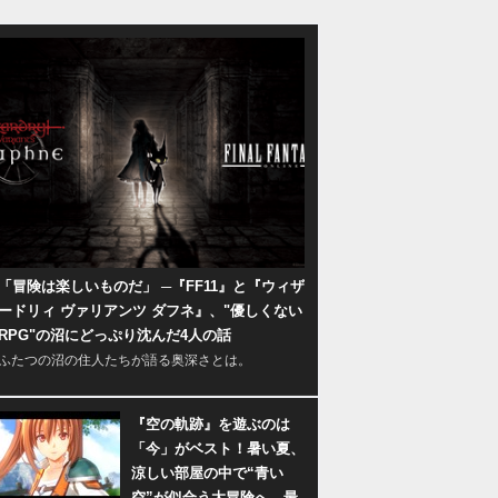
「冒険は楽しいものだ」 ─『FF11』と『ウィザ
ードリィ ヴァリアンツ ダフネ』、"優しくない
RPG"の沼にどっぷり沈んだ4人の話
ふたつの沼の住人たちが語る奥深さとは。
『空の軌跡』を遊ぶのは
「今」がベスト！暑い夏、
涼しい部屋の中で“青い
空”が似合う大冒険へ―最