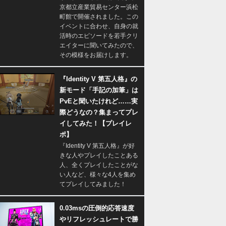
京都立産業貿易センター浜松
町館で開催されました。この
イベントに合わせ、自身の就
活時のエピソードを若手クリ
エイターに聞いてみたので、
その模様をお届けします。
『Identity V 第五人格』の
新モード「手記の加筆」は
PvEと聞いたけれど……実
際どうなの？集まってプレ
イしてみた！【プレイレ
ポ】
『Identity V 第五人格』が好
きな人やプレイしたことある
人、全くプレイしたことがな
い人など、様々な4人を集め
てプレイしてみました！
0.03msの圧倒的応答速度
やリフレッシュレートで勝