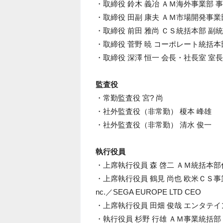
・取締役 鈴木 義冶 ＡＭ海外事業部 
・取締役 田副 康夫 ＡＭ市場開発事業
・取締役 前田 雅尚 ＣＳ統括本部 副
・取締役 菅野 暁 コーポレート統括本
・取締役 深澤 恒一 会長・社長室 室長
監査役
・常勤監査役 宮? 尚
・社外監査役（非常勤） 榎本 峰雄
・社外監査役（非常勤） 清水 俊一
執行役員
・上席執行役員 森 啓二 ＡＭ統括本部
・上席執行役員 鶴見 尚也 欧米ＣＳ事業部長兼SEGA
nc.／SEGA EUROPE LTD CEO
・上席執行役員 田畑 俊哉 エンタテ
・執行役員 杉野 行雄 ＡＭ事業統括