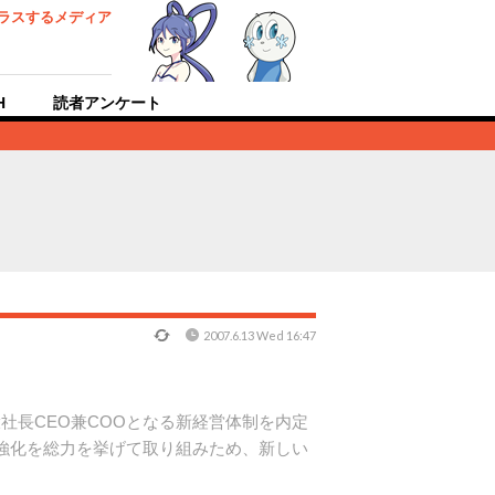
ラスするメディア
H
読者アンケート
2007.6.13 Wed 16:47
社長CEO兼COOとなる新経営体制を内定
強化を総力を挙げて取り組みため、新しい