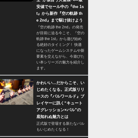
安値でセール中の『the 1s
t』から新作『空の軌跡 th
e 2nd』まで駆け抜けよう
『空の軌跡 the 2nd』の発売
が目前に迫る今こそ、『空の
軌跡 the 1st』から遊び始め
る絶好のタイミング！ 快適
になったゲームシステムや新
要素を交えながら、今遊びた
い本シリーズの魅力を紹介し
ます。
かわいい…だからこそ、い
じめたくなる。正式版リリ
ースの『パルワールド』プ
レイヤーに訊く“キュート
アグレッション×パル”の
底知れぬ魅力とは
正式版で登場する新たなパル
もいじめたくなる！