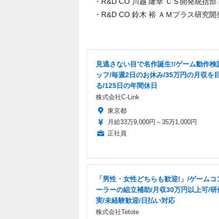
・R&D CO 川越 隆幸 ＣＳ開発統括部
・R&D CO 鈴木 裕 ＡＭプラス研究開
見逃さない目で名作誕生!/ゲーム動作検
ッフ/毎週2日のお休み/35万円の月収を
る/125日の年間休日
株式会社C-Link
東京都
月給33万9,000円～35万1,000円
正社員
「男性・女性どちらも歓迎!」/ゲームコ
ーラーの組立補助/月収30万円以上可/研
実/未経験歓迎/日払い対応
株式会社Tetote