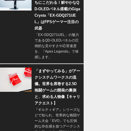
ちにこだわる！鮮やかなQ
D-OLEDパネル搭載のGiga
Crysta「EX-GDQ271UE
L」はFPSゲーマー注目の
武器
「EX-GDQ271UEL」の魅力
であるQD-OLEDパネルの圧
倒的な見やすさや応答速度
を、『Apex Legends』で体
感します。
「まずやってみる」がアー
クシステムワークスの流
儀。世界を席巻する2.5D
格闘ゲームの開発の裏側
と、求める人物像【キャリ
アクエスト】
『ギルティギア』シリーズな
どで知られ、世界的な格闘ゲ
ーム大会「EVO」でも圧倒
的な存在感を放つアークシス