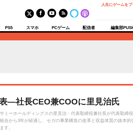
人生にゲームをプ
PS5
スマホ
PCゲーム
配信者
編集部PUS
表―社長CEO兼COOに里見治氏
サミーホールディングスの里見治・代表取締役兼社長が代表取締役
統合から3年が経過し、セガの事業構造の改革と収益体質の抜本的
ます。