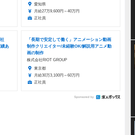
愛知県
月給27万9,600円～40万円
正社員
正社
「長期で安定して働く」アニメーション動画
実績あ
制作クリエイター/未経験OK/解説用アニメ動
画の制作
株式会社RIOT GROUP
東京都
月給30万3,100円～60万円
正社員
Sponsored by