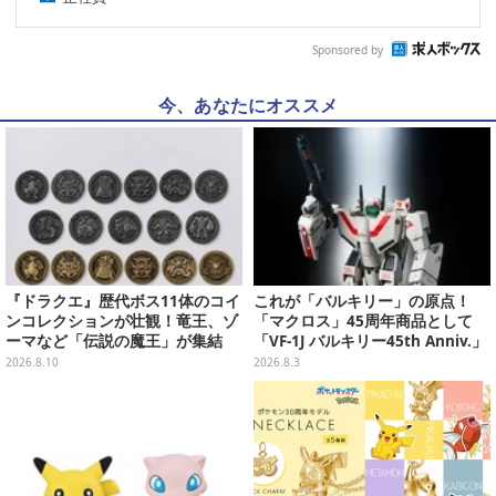
Sponsored by
今、あなたにオススメ
『ドラクエ』歴代ボス11体のコイ
これが「バルキリー」の原点！
ンコレクションが壮観！竜王、ゾ
「マクロス」45周年商品として
ーマなど「伝説の魔王」が集結
「VF-1J バルキリー45th Anniv.」
が予約開始
2026.8.10
2026.8.3