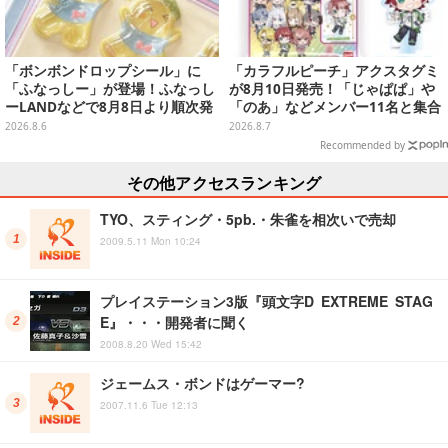
「ボンボンドロップシール」に
「カラフルピーチ」アクスタグミ
「ふなっしー」が登場！ふなっし
が8月10日発売！「じゃぱぱ」や
ーLANDなどで8月8日より順次発
「のあ」などメンバー11名と集合
売
デザイン全15種、ボールチェーン
2026.8.6
2026.8.7
付きでアクセサリーにも
Recommended by
その他アクセスランキング
TYO、スティング・5pb.・朱雀を相次いで売却
2009.5.11 Mon 10:24
プレイステーション3版『頭文字D EXTREME STAG
E』・・・開発者に聞く
2008.8.20 Wed 15:42
ジェームス・ボンドはゲーマー?
2007.11.6 Tue 12:13