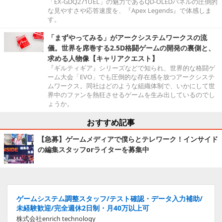
「EX-GDQ271UEL」の魅力であるQD-OLEDパネルの圧倒的
な見やすさや応答速度を、『Apex Legends』で体感しま
す。
「まずやってみる」がアークシステムワークスの流
儀。世界を席巻する2.5D格闘ゲームの開発の裏側と、
求める人物像【キャリアクエスト】
『ギルティギア』シリーズなどで知られ、世界的な格闘ゲ
ーム大会「EVO」でも圧倒的な存在感を放つアークシステ
ムワークス。同社はどのような組織体制で、いかにして世
界中のファンを熱狂させるゲームを生み出しているのでし
ょうか。
おすすめ記事
【急募】ゲームメディアで僕らとテレワーク！インサイド
の編集スタッフorライターを募集中
ゲームシステム調整スタッフ/テスト確認・データ入力補助/
未経験歓迎/完全週休2日制・月40万以上可
株式会社enrich technology