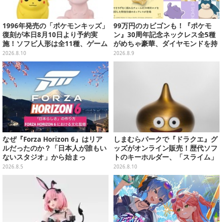
1996年発売の「ポケモンキッズ」
99万円のカビゴンも！『ポケモ
復刻が本日8月10日より予約実
ン』30周年記念ネックレス全5種
施！ソフビ人形は全11種、ゲーム
がめちゃ豪華、ダイヤモンドを持
ボーイ風パッケージにも注目
ったピカチュウやコイキング
2026.8.10
2026.8.9
の“はねる”も
なぜ『Forza Horizon 6』はリア
しまむらパークで『ドラクエ』グ
ルだったのか？「日本人が誰もい
ッズがオンライン販売！歴代ソフ
ないスタジオ」から始まっ
トのキーホルダー、「スライム」
た、“生活感のある日本"の作り方
「ロトの剣&盾」などのメタルフ
2026.8.5
2026.8.10
【CEDEC2026】
ィギュアも