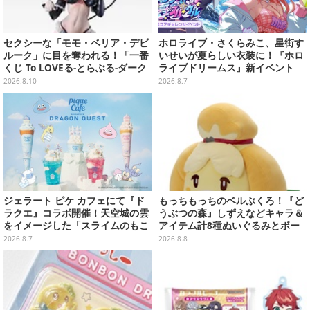
セクシーな「モモ・ベリア・デビ
ホロライブ・さくらみこ、星街す
ルーク」に目を奪われる！「一番
いせいが夏らしい衣装に！『ホロ
くじ To LOVEる-とらぶる-ダーク
ライブドリームス』新イベント
ネス」のラストワン賞が公開
「シンクロする夏のスパークル」
2026.8.10
2026.8.7
開幕
ジェラート ピケ カフェにて『ド
もっちもっちのベルぶくろ！『ど
ラクエ』コラボ開催！天空城の雲
うぶつの森』しずえなどキャラ＆
をイメージした「スライムのもこ
アイテム計8種ぬいぐるみとボー
もこ天空クレープ」などを提供
ルチェーン付きマスコットが発売
2026.8.7
2026.8.8