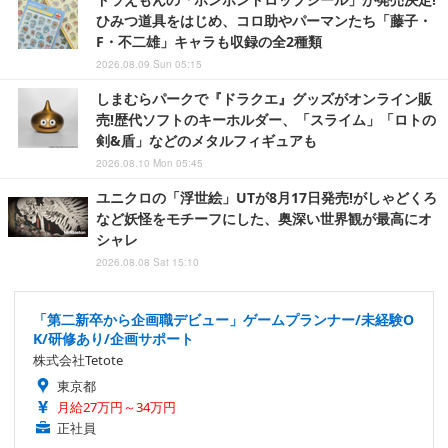
ひみつ道具をはじめ、コロ助やパーマンたち「藤子・
F・不二雄」キャラも収録の全2種類
2026.08.09 Sun 05:15
しまむらパークで『ドラクエ』グッズがオンライン販
売!歴代ソフトのキーホルダー、「スライム」「ロトの
剣&盾」などのメタルフィギュアも
2026.08.10 Mon 05:45
ユニクロの「浮世絵」UTが8月17日発売!がしゃどくろ
など妖怪をモチーフにした、奥深い世界観が最高にオ
シャレ
2026.08.08 Sat 15:10
「第二新卒から企画職デビュー」ゲームプランナー/未経験O
K/研修あり/企画サポート
株式会社Tetote
東京都
月給27万円～34万円
正社員