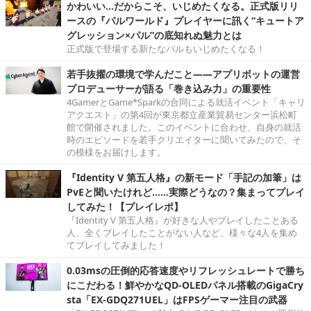
かわいい…だからこそ、いじめたくなる。正式版リリ
ースの『パルワールド』プレイヤーに訊く“キュートア
グレッション×パル”の底知れぬ魅力とは
正式版で登場する新たなパルもいじめたくなる！
若手抜擢の環境で学んだこと――アプリボットの運営
プロデューサーが語る「巻き込み力」の重要性
4GamerとGame*Sparkの合同による就活イベント「キャリ
アクエスト」の第4回が東京都立産業貿易センター浜松町
館で開催されました。このイベントに合わせ、自身の就活
時のエピソードを若手クリエイターに聞いてみたので、そ
の模様をお届けします。
『Identity V 第五人格』の新モード「手記の加筆」は
PvEと聞いたけれど……実際どうなの？集まってプレイ
してみた！【プレイレポ】
『Identity V 第五人格』が好きな人やプレイしたことある
人、全くプレイしたことがない人など、様々な4人を集め
てプレイしてみました！
0.03msの圧倒的応答速度やリフレッシュレートで勝ち
にこだわる！鮮やかなQD-OLEDパネル搭載のGigaCry
sta「EX-GDQ271UEL」はFPSゲーマー注目の武器