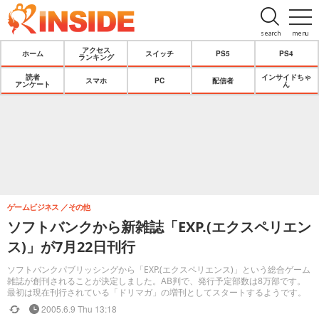
search
menu
アクセス
ホーム
スイッチ
PS5
PS4
ランキング
読者
インサイドちゃ
スマホ
PC
配信者
アンケート
ん
ゲームビジネス
その他
ソフトバンクから新雑誌「EXP.(エクスペリエン
ス)」が7月22日刊行
ソフトバンクパブリッシングから「EXP.(エクスペリエンス)」という総合ゲーム
雑誌が創刊されることが決定しました。AB判で、発行予定部数は8万部です。
最初は現在刊行されている「ドリマガ」の増刊としてスタートするようです。
2005.6.9 Thu 13:18