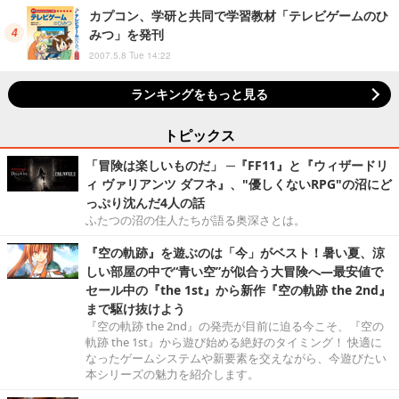
カプコン、学研と共同で学習教材「テレビゲームのひ
みつ」を発刊
2007.5.8 Tue 14:22
ランキングをもっと見る
トピックス
「冒険は楽しいものだ」 ─『FF11』と『ウィザードリ
ィ ヴァリアンツ ダフネ』、"優しくないRPG"の沼にど
っぷり沈んだ4人の話
ふたつの沼の住人たちが語る奥深さとは。
『空の軌跡』を遊ぶのは「今」がベスト！暑い夏、涼
しい部屋の中で“青い空”が似合う大冒険へ―最安値で
セール中の『the 1st』から新作『空の軌跡 the 2nd』
まで駆け抜けよう
『空の軌跡 the 2nd』の発売が目前に迫る今こそ、『空の
軌跡 the 1st』から遊び始める絶好のタイミング！ 快適に
なったゲームシステムや新要素を交えながら、今遊びたい
本シリーズの魅力を紹介します。