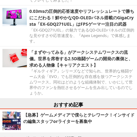
てプレイしてみました！
0.03msの圧倒的応答速度やリフレッシュレートで勝ち
にこだわる！鮮やかなQD-OLEDパネル搭載のGigaCry
sta「EX-GDQ271UEL」はFPSゲーマー注目の武器
「EX-GDQ271UEL」の魅力であるQD-OLEDパネルの圧倒的
な見やすさや応答速度を、『Apex Legends』で体感しま
す。
「まずやってみる」がアークシステムワークスの流
儀。世界を席巻する2.5D格闘ゲームの開発の裏側と、
求める人物像【キャリアクエスト】
『ギルティギア』シリーズなどで知られ、世界的な格闘ゲ
ーム大会「EVO」でも圧倒的な存在感を放つアークシステ
ムワークス。同社はどのような組織体制で、いかにして世
界中のファンを熱狂させるゲームを生み出しているのでし
ょうか。
おすすめ記事
【急募】ゲームメディアで僕らとテレワーク！インサイド
の編集スタッフorライターを募集中