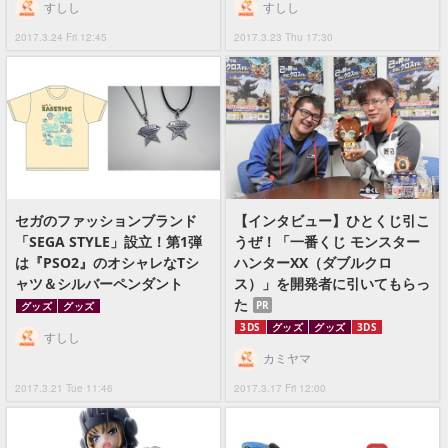
すしし
すしし
2017.3.24 Fri 12:45
2017.3.23 Thu 17:30
セガのファッションブランド
【インタビュー】ひとくじ引こ
「SEGA STYLE」設立！第1弾
うぜ！「一番くじ モンスター
は『PSO2』のオシャレなTシ
ハンターXX（ダブルクロ
ャツ＆シルバーペンダント
ス）」を開発者に引いてもらっ
た
PR
グッズ
グッズ
3DS
グッズ
グッズ
3DS
すしし
カミヤマ
2017.3.21 Tue 11:46
2017.3.17 Fri 12:00