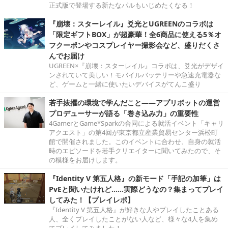
正式版で登場する新たなパルもいじめたくなる！
『崩壊：スターレイル』爻光とUGREENのコラボは
「限定ギフトBOX」が超豪華！全6商品に使える5％オ
フクーポンやコスプレイヤー撮影会など、盛りだくさ
んでお届け
UGREEN×『崩壊：スターレイル』コラボは、爻光がデザイ
ンされていて美しい！モバイルバッテリーや急速充電器な
ど、ゲームと一緒に使いたいデバイスがてんこ盛り
若手抜擢の環境で学んだこと――アプリボットの運営
プロデューサーが語る「巻き込み力」の重要性
4GamerとGame*Sparkの合同による就活イベント「キャリ
アクエスト」の第4回が東京都立産業貿易センター浜松町
館で開催されました。このイベントに合わせ、自身の就活
時のエピソードを若手クリエイターに聞いてみたので、そ
の模様をお届けします。
『Identity V 第五人格』の新モード「手記の加筆」は
PvEと聞いたけれど……実際どうなの？集まってプレイ
してみた！【プレイレポ】
『Identity V 第五人格』が好きな人やプレイしたことある
人、全くプレイしたことがない人など、様々な4人を集め