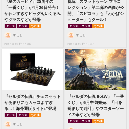
『星のカービィ』25周年の
食玩「スプラトゥーン ブキコ
「一番くじ」が4月26日発売！
レクション」第二弾の画像が公
かわいすぎなビッグぬいぐるみ
開、「スピコラ」も「わかばシ
やグラスなどが登場
ューター」もクール！
グッズ
グッズ
その他
グッズ
グッズ
その他
すしし
すしし
2017.3.10 Fri 14:36
2017.3.10 Fri 12:57
『ゼルダの伝説』チェスセット
『ゼルダの伝説 BotW』「一番
があまりにもカッコよすぎ
くじ」が5月中旬発売、「目を
る…！海外通販サイトに登場
覚まして時計」やマスターソー
ドの傘などが登場
グッズ
グッズ
その他
グッズ
グッズ
その他
すしし