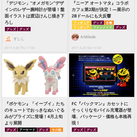
「デジモン」“オメガモン”デザ
『ニーア オートマタ』コラボ
インのレザー腕時計が登場！盤
カフェ第2期が決定！―展示の
面イラストは渡辺けんじ描き下
2Bドールにも大反響
ろし
フィギュア
グッズ
全般
フィギュア
ファンメイド
グッズ
グッズ
グッズ
Arkblade
すしし
2017.3.30 Thu 17:54
2017.3.25 Sat 10:33
『ポケモン』「イーブイ」たち
FC『パックマン』カセットに
のキュートでおっきなぬいぐる
そっくりなモバイル充電器が登
みがプライズに登場！4月上旬
場、パッケージ・価格も本格再
より展開
現！
グッズ
アーケード
グッズ
その他
グッズ
グッズ