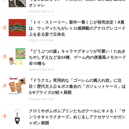
オシャレ
2026.8.9 Sun 0:10
「トイ・ストーリー」新作一番くじが発売決定！A賞
は、ウッディたちがレトロ感満載のアナログレコード
上を走る姿で立体化
2026.8.7 Fri 12:40
『どうぶつの森』キャラマグネッツが可愛い！たぬき
ちやしずえなど全24種、ゲーム内の便箋風メモカード
全10種も
2026.8.9 Sun 8:30
『ドラクエ』実用的な「ゴーレムの腕入れ枕」に注
目！歴代主人公＆ボス集合の「ガジェットケース」ほ
か9プライズが続々展開
2026.8.9 Sun 0:20
クロミやポムポムプリンたちがクールにキメる！「サ
ンリオキャラクターズ」めじるしアクセサリーがガシ
ャポン展開