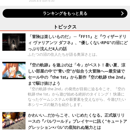
2026.8.9 Sun 6:30
ランキングをもっと見る
トピックス
「冒険は楽しいものだ」 ─『FF11』と『ウィザードリ
ィ ヴァリアンツ ダフネ』、"優しくないRPG"の沼にど
っぷり沈んだ4人の話
ふたつの沼の住人たちが語る奥深さとは。
『空の軌跡』を遊ぶのは「今」がベスト！暑い夏、涼
しい部屋の中で“青い空”が似合う大冒険へ―最安値で
セール中の『the 1st』から新作『空の軌跡 the 2nd』
まで駆け抜けよう
『空の軌跡 the 2nd』の発売が目前に迫る今こそ、『空の
軌跡 the 1st』から遊び始める絶好のタイミング！ 快適に
なったゲームシステムや新要素を交えながら、今遊びたい
本シリーズの魅力を紹介します。
かわいい…だからこそ、いじめたくなる。正式版リリ
ースの『パルワールド』プレイヤーに訊く“キュートア
グレッション×パル”の底知れぬ魅力とは