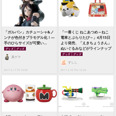
「ガルパン」カチューシャ&ノ
「一番くじ ねこあつめ～ねこ
ンナが色付きプラモデル化！―
電車とぶらりたび～」4月15日
手のひらサイズが可愛い…
より発売、「えきちょうさん」
ぬいぐるみなどがラインナップ
グッズ
グッズ
グッズ
グッズ
真ゲマ
すしし
2017.3.17 Fri 10:00
2017.3.16 Thu 13:45