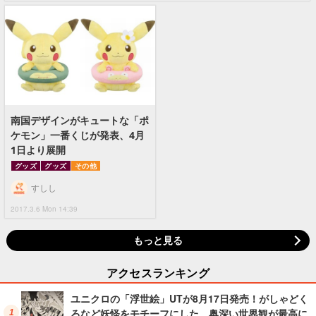
南国デザインがキュートな「ポ
ケモン」一番くじが発表、4月
1日より展開
グッズ
グッズ
その他
すしし
2017.3.6 Mon 14:39
もっと見る
アクセスランキング
ユニクロの「浮世絵」UTが8月17日発売！がしゃどく
ろなど妖怪をモチーフにした、奥深い世界観が最高に