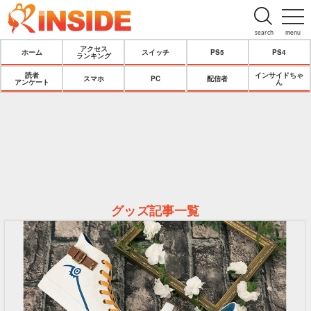
search
menu
アクセス
ホーム
スイッチ
PS5
PS4
ランキング
読者
インサイドちゃ
スマホ
PC
配信者
アンケート
ん
グッズ記事一覧