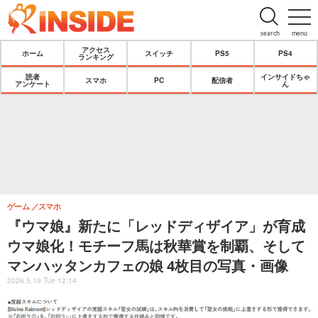
search
menu
アクセス
ホーム
スイッチ
PS5
PS4
ランキング
読者
インサイドちゃ
スマホ
PC
配信者
アンケート
ん
ゲーム
スマホ
『ウマ娘』新たに「レッドディザイア」が育成
ウマ娘化！モチーフ馬は秋華賞を制覇、そして
マンハッタンカフェの娘 4枚目の写真・画像
2026.5.19 Tue 12:14