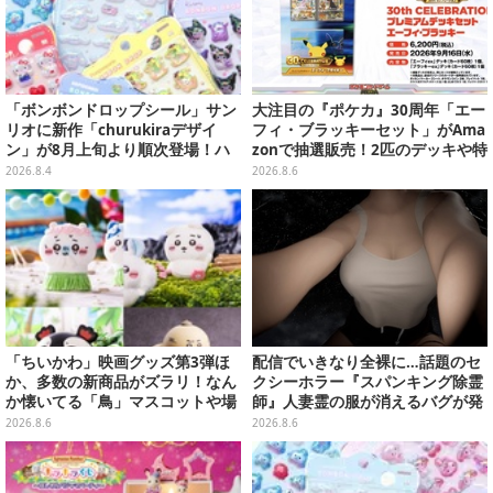
「ボンボンドロップシール」サン
大注目の『ポケカ』30周年「エー
リオに新作「churukiraデザイ
フィ・ブラッキーセット」がAma
ン」が8月上旬より順次登場！ハ
zonで抽選販売！2匹のデッキや特
ローキティ、はぴだんぶいなど全
別カードを収録
2026.8.4
2026.8.6
8種類
「ちいかわ」映画グッズ第3弾ほ
配信でいきなり全裸に…話題のセ
か、多数の新商品がズラリ！なん
クシーホラー『スパンキング除霊
か懐いてる「鳥」マスコットや場
師』人妻霊の服が消えるバグが発
面写アイテムなど必見のラインナ
生。「丸裸になる現象を泣きなが
2026.8.6
2026.8.6
ップ
ら修正しました」と現在はアプデ
済み