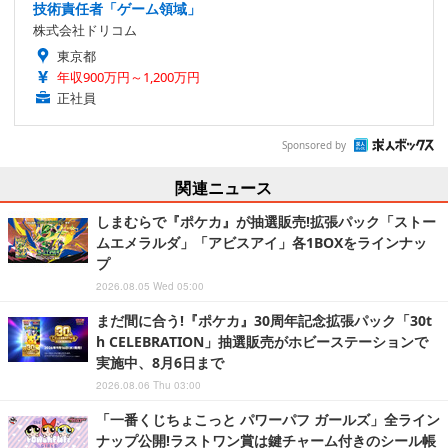
技術責任者「ゲーム領域」
株式会社ドリコム
東京都
年収900万円～1,200万円
正社員
Sponsored by
関連ニュース
しまむらで『ポケカ』が抽選販売!拡張パック「ストー
ムエメラルダ」「アビスアイ」各1BOXをラインナッ
プ
2026.08.05 Wed 05:00
まだ間に合う!『ポケカ』30周年記念拡張パック「30t
h CELEBRATION」抽選販売がホビーステーションで
実施中、8月6日まで
2026.08.06 Thu 03:00
「一番くじちょこっと パワーパフ ガールズ」全ライン
ナップ公開!ラストワン賞は鍵チャーム付きのシール帳