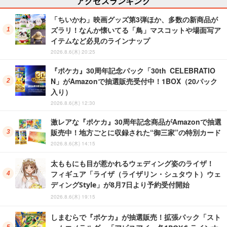
アクセスランキング
「ちいかわ」映画グッズ第3弾ほか、多数の新商品が
ズラリ！なんか懐いてる「鳥」マスコットや場面写ア
イテムなど必見のラインナップ
2026.8.6(木) 20:25
『ポケカ』30周年記念パック「30th CELEBRATIO
N」がAmazonで抽選販売受付中！1BOX（20パック
入り）
2026.8.6(木) 12:30
激レアな『ポケカ』30周年記念商品がAmazonで抽選
販売中！地方ごとに収録された“御三家”の特別カード
2026.8.6(木) 14:15
太ももにも目が惹かれるウェディング姿のライザ！
フィギュア「ライザ（ライザリン・シュタウト）ウェ
ディングStyle」が8月7日より予約受付開始
2026.8.6(木) 19:15
しまむらで『ポケカ』が抽選販売！拡張パック「スト