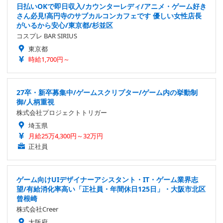
日払いOKで即日収入/カウンターレディ/アニメ・ゲーム好き
さん必見!高円寺のサブカルコンカフェです 優しい女性店長
がいるから安心/東京都/杉並区
コスプレ BAR SIRIUS
東京都
時給1,700円～
27卒・新卒募集中/ゲームスクリプター/ゲーム内の挙動制
御/人柄重視
株式会社プロジェクトトリガー
埼玉県
月給25万4,300円～32万円
正社員
ゲーム向けUIデザイナーアシスタント・IT・ゲーム業界志
望/有給消化率高い「正社員・年間休日125日」・大阪市北区
曾根崎
株式会社Creer
大阪府