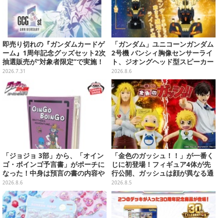
即売り切れの『ガンダムカードゲ
「ガンダム」ユニコーンガンダム
ーム』1周年記念グッズセット2次
2号機 バンシィ胸像センサーライ
抽選販売が“対象者限定”で実施！
ト、ジオングヘッド型スピーカー
プレバン全会員向け3次抽選も
が順次プライズ展開！
2026.7.31
2026.8.6
「ジョジョ 3部」から、「オイン
「金色のガッシュ！！」が一番く
ゴ・ボインゴ予言書」がポーチに
じに初登場！フィギュア4体が先
なった！中身は預言の書の内容や
行公開、ガッシュは顔が異なる通
アニメ総柄デザインをプリント
常/ザケルver.の2種
2026.8.6
2026.8.5