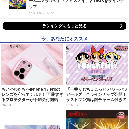
ームエメラルダ」「アビスアイ」各1BOXをラインナ
ップ
2026.8.5(水) 14:00
ランキングをもっと見る
今、あなたにオススメ
ちいかわたちがiPhone 17 Proの
「一番くじちょこっと パワーパフ
レンズを守ってくれる！ 可愛すぎ
ガールズ」全ラインナップ公開！
るプロテクターが予約受付開始
ラストワン賞は鍵チャーム付きの
シール帳スペシャルセットを用意
2026.8.3
2026.8.5