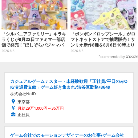
「シルバニアファミリー」キラキ
「ボンボンドロップシール」がロ
ラくじが8月22日ファミマ一部店
フトネットストアで抽選販売！サ
舗で発売！“ほしぞらパジャマパ
ンリオ新作8種を8月6日10時より
ーティ”をテーマに、お人形や建
受付開始
2026.8.6
2026.8.5
物がラインナップ
Recommended by
カジュアルゲームテスター・未経験歓迎「正社員/平日のみO
K/交通費支給」ゲーム好き集まれ/渋谷区勤務/8649
株式会社NoID
東京都
月給29万1,000円～36万円
正社員
ゲーム会社でのモーションデザイナーのお仕事/ゲーム会社