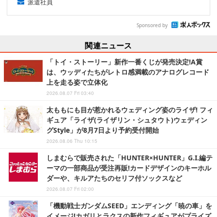
派遣社員
Sponsored by
関連ニュース
「トイ・ストーリー」新作一番くじが発売決定!A賞
は、ウッディたちがレトロ感満載のアナログレコード
上を走る姿で立体化
2026.08.07 Fri 03:40
太ももにも目が惹かれるウェディング姿のライザ! フィ
ギュア「ライザ(ライザリン・シュタウト)ウェディン
グStyle」が8月7日より予約受付開始
2026.08.06 Thu 10:15
しまむらで販売された「HUNTER×HUNTER」G.I.編テ
ーマの一部商品が受注再販!カードデザインのキーホル
ダーや、キルアたちのセリフ付ソックスなど
2026.08.07 Fri 02:00
「機動戦士ガンダムSEED」エンディング「暁の車」を
イメージ!カガリとラクスの新作フィギュアがプライズ