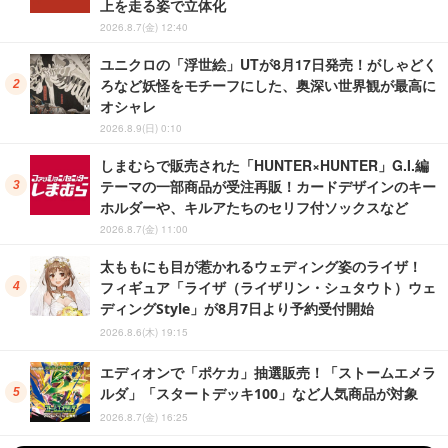
上を走る姿で立体化
2026.8.7(金) 12:40
ユニクロの「浮世絵」UTが8月17日発売！がしゃどく
ろなど妖怪をモチーフにした、奥深い世界観が最高に
オシャレ
2026.8.9(日) 0:10
しまむらで販売された「HUNTER×HUNTER」G.I.編
テーマの一部商品が受注再販！カードデザインのキー
ホルダーや、キルアたちのセリフ付ソックスなど
2026.8.7(金) 11:00
太ももにも目が惹かれるウェディング姿のライザ！
フィギュア「ライザ（ライザリン・シュタウト）ウェ
ディングStyle」が8月7日より予約受付開始
2026.8.6(木) 19:15
エディオンで「ポケカ」抽選販売！「ストームエメラ
ルダ」「スタートデッキ100」など人気商品が対象
2026.8.7(金) 16:25