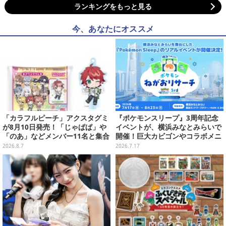
ランキングをもっと見る
今、あなたにオススメ
「カラフルピーチ」アクスタグミ
『ポケモンスリープ』3周年記念
が8月10日発売！「じゃぱぱ」や
イベントが、横浜みなとみらいで
「のあ」などメンバー11名と集合
開催！巨大カビゴンやコラボメニ
デザイン全15種、ボールチェーン
ューなど限定企画がいっぱい
2026.8.7
2026.7.17
付きでアクセサリーにも