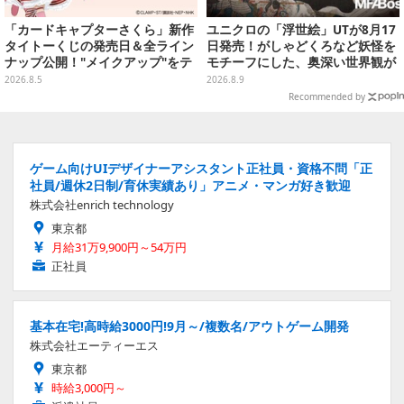
「カードキャプターさくら」新作
ユニクロの「浮世絵」UTが8月17
タイトーくじの発売日＆全ライン
日発売！がしゃどくろなど妖怪を
ナップ公開！"メイクアップ"をテ
モチーフにした、奥深い世界観が
ーマに、日常でも使いたくなるア
最高にオシャレ
2026.8.5
2026.8.9
イテムがズラリ
Recommended by
ゲーム向けUIデザイナーアシスタント正社員・資格不問「正
社員/週休2日制/育休実績あり」アニメ・マンガ好き歓迎
株式会社enrich technology
東京都
月給31万9,900円～54万円
正社員
基本在宅!高時給3000円!9月～/複数名/アウトゲーム開発
株式会社エーティーエス
東京都
時給3,000円～