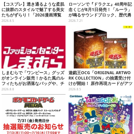
【コスプレ】透き通るような柔肌
ローソンで『ドラクエ』40周年記
に抜群のスタイルで魅了する美女
念くじが8月1日発売！「ルーラ」
たちがずらり！「2026漫画博覧
が鳴るサウンドブロック、歴代勇
会」美麗コンパニオンまとめ【画
者＆スライムのフィギュアなど、
2026.8.5
2026.7.21
像39枚】
シリーズを振り返る景品盛りだく
さん
しまむらで「ワンピース」グッズ
遊戯王OCG「ORIGINAL ARTWO
がオンライン販売！かるた風のル
RK COLLECTION」の抽選受け付
フィたちがお洒落なバッグや、チ
けが開始！ 原作再現カードがアツ
ョッパーが可愛いサンダルも
いスペシャルパック
2026.8.8
2026.8.5