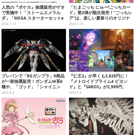
人気の『ポケカ』抽選販売がゲオ
「たまごっち にゅー!ごっちカー
で実施中！「ストームエメラル
ド」第3弾が順次発売！“ごっちレ
ダ」「MEGA スターターセットe
ア”は、楽しい夏祭りのオリジナ
x」各種の全4商品
ルアートに
2026.7.14
2026.7.10
プレバンで「RGガンプラ」9商品
『仁王3』が早くも3,828円に！
が一挙抽選販売！ガンダムW系6
『メトロイドプライム4 ビヨン
種や、「ゴッド」「シャイニン
ド』と『SAROS』が2,999円、
グ」も
『メタルギアソリッド Δ』は2,49
2026.8.3
2026.8.8
9円─ゲオ店舗＆ストアのゲームセ
ールは8月8日から