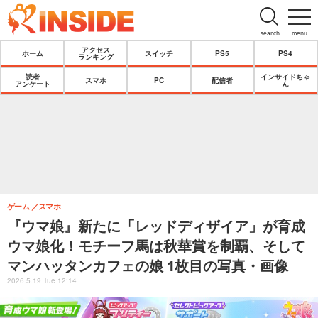
search
menu
アクセス
ホーム
スイッチ
PS5
PS4
ランキング
読者
インサイドちゃ
スマホ
PC
配信者
アンケート
ん
ゲーム
スマホ
『ウマ娘』新たに「レッドディザイア」が育成
ウマ娘化！モチーフ馬は秋華賞を制覇、そして
マンハッタンカフェの娘 1枚目の写真・画像
2026.5.19 Tue 12:14