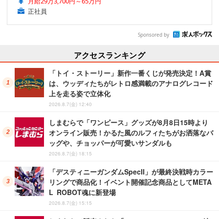
月給29万3,700円～65万円
正社員
Sponsored by
アクセスランキング
「トイ・ストーリー」新作一番くじが発売決定！A賞
は、ウッディたちがレトロ感満載のアナログレコード
上を走る姿で立体化
2026.8.7(金) 12:40
しまむらで「ワンピース」グッズが8月8日15時より
オンライン販売！かるた風のルフィたちがお洒落なバ
ッグや、チョッパーが可愛いサンダルも
2026.8.7(金) 18:15
「デスティニーガンダムSpecII」が最終決戦時カラー
リングで商品化！イベント開催記念商品としてMETA
L ROBOT魂に新登場
2026.8.7(金) 15:15