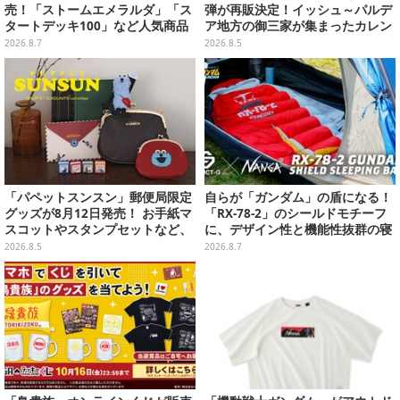
売！「ストームエメラルダ」「ス
弾が再販決定！イッシュ～パルデ
タートデッキ100」など人気商品
ア地方の御三家が集まったカレン
が対象
ダー、ぬいぐるみなど記念グッズ
2026.8.7
2026.8.5
盛りだくさん
「パペットスンスン」郵便局限定
自らが「ガンダム」の盾になる！
グッズが8月12日発売！ お手紙マ
「RX-78-2」のシールドモチーフ
スコットやスタンプセットなど、
に、デザイン性と機能性抜群の寝
可愛すぎる全5アイテムがライン
袋がプレバンで2次予約
2026.8.5
2026.8.7
ナップ