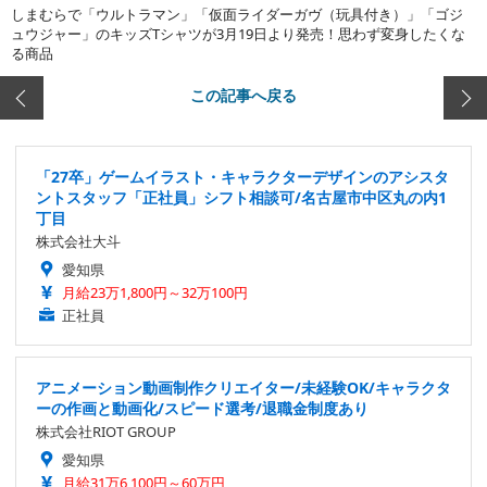
しまむらで「ウルトラマン」「仮面ライダーガヴ（玩具付き）」「ゴジ
ュウジャー」のキッズTシャツが3月19日より発売！思わず変身したくな
る商品
この記事へ戻る
「27卒」ゲームイラスト・キャラクターデザインのアシスタ
ントスタッフ「正社員」シフト相談可/名古屋市中区丸の内1
丁目
株式会社大斗
愛知県
月給23万1,800円～32万100円
正社員
アニメーション動画制作クリエイター/未経験OK/キャラクタ
ーの作画と動画化/スピード選考/退職金制度あり
株式会社RIOT GROUP
愛知県
月給31万6,100円～60万円