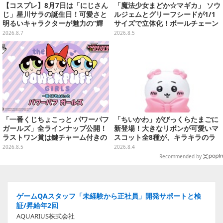
【コスプレ】8月7日は「にじさん
「魔法少女まどか☆マギカ」 ソウ
じ」星川サラの誕生日！可愛さと
ルジェムとグリーフシードが1/1
明るいキャラクターが魅力の“輝
サイズで立体化！ボールチェーン
く一番星”な美女レイヤーまとめ
を外せばフィギュアとして飾れる
2026.8.7
2026.8.5
【写真40枚】
ガシャポン全6種
「一番くじちょこっと パワーパフ
「ちいかわ」がびっくらたまごに
ガールズ」全ラインナップ公開！
新登場！大きなリボンが可愛いマ
ラストワン賞は鍵チャーム付きの
スコット全8種が、キラキラのラ
シール帳スペシャルセットを用意
メ入り入浴剤から飛び出す
2026.8.5
2026.8.4
Recommended by
ゲームQAスタッフ「未経験から正社員」開発サポートと検
証/昇給年2回
AQUARIUS株式会社