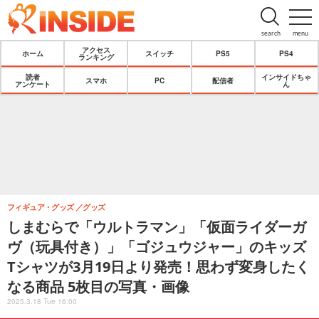
search
menu
アクセス
ホーム
スイッチ
PS5
PS4
ランキング
読者
インサイドちゃ
スマホ
PC
配信者
アンケート
ん
フィギュア・グッズ
グッズ
しまむらで「ウルトラマン」「仮面ライダーガ
ヴ（玩具付き）」「ゴジュウジャー」のキッズ
Tシャツが3月19日より発売！思わず変身したく
なる商品 5枚目の写真・画像
2025.3.18 Tue 16:00