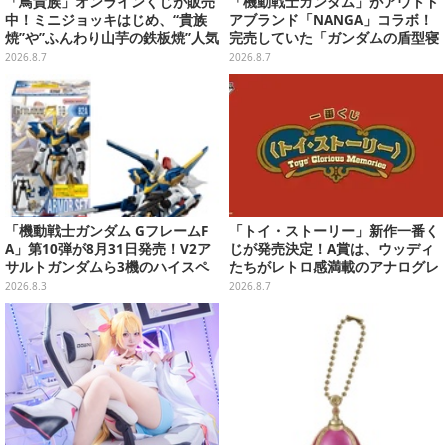
「鳥貴族」オンラインくじが販売
「機動戦士ガンダム」がアウトド
中！ミニジョッキはじめ、“貴族
アブランド「NANGA」コラボ！
焼”や”ふんわり山芋の鉄板焼”人気
完売していた「ガンダムの盾型寝
メニューTシャツなどラインナッ
袋」も2次受注開始
2026.8.7
2026.8.7
プ
「機動戦士ガンダム GフレームF
「トイ・ストーリー」新作一番く
A」第10弾が8月31日発売！V2ア
じが発売決定！A賞は、ウッディ
サルトガンダムら3機のハイスペ
たちがレトロ感満載のアナログレ
ック可動フィギュア
コード上を走る姿で立体化
2026.8.3
2026.8.7