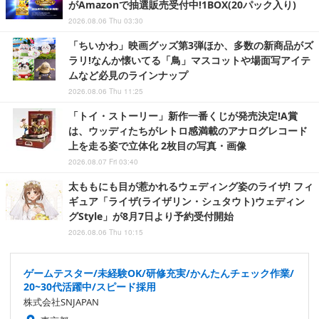
がAmazonで抽選販売受付中!1BOX(20パック入り)
2026.08.06 Thu 03:30
「ちいかわ」映画グッズ第3弾ほか、多数の新商品がズ
ラリ!なんか懐いてる「鳥」マスコットや場面写アイテ
ムなど必見のラインナップ
2026.08.06 Thu 11:25
「トイ・ストーリー」新作一番くじが発売決定!A賞
は、ウッディたちがレトロ感満載のアナログレコード
上を走る姿で立体化 2枚目の写真・画像
2026.08.07 Fri 03:40
太ももにも目が惹かれるウェディング姿のライザ! フィ
ギュア「ライザ(ライザリン・シュタウト)ウェディン
グStyle」が8月7日より予約受付開始
2026.08.06 Thu 10:15
ゲームテスター/未経験OK/研修充実/かんたんチェック作業/
20~30代活躍中/スピード採用
株式会社SNJAPAN