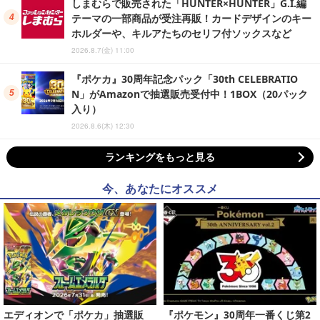
しまむらで販売された「HUNTER×HUNTER」G.I.編
テーマの一部商品が受注再販！カードデザインのキー
ホルダーや、キルアたちのセリフ付ソックスなど
2026.8.7(金) 11:00
『ポケカ』30周年記念パック「30th CELEBRATIO
N」がAmazonで抽選販売受付中！1BOX（20パック
入り）
2026.8.6(木) 12:30
ランキングをもっと見る
今、あなたにオススメ
エディオンで「ポケカ」抽選販
『ポケモン』30周年一番くじ第2