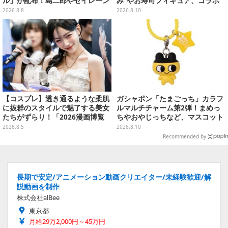
ル」が配布！島二郎やセイレーン
み”やお寿司フィギュア、コラボ
はもちろん、人魚のウロコまで…
メニューも
2026.8.8
2026.8.10
【コスプレ】透き通るような柔肌
ガシャポン「たまごっち」カラフ
に抜群のスタイルで魅了する美女
ルマルチチャーム第2弾！まめっ
たちがずらり！「2026漫画博覧
ちやおやじっちなど、マスコット
会」美麗コンパニオンまとめ【画
＆バンドの色がリンクした全6種
2026.8.5
2026.8.10
像39枚】
Recommended by
長期で安定/アニメーション動画クリエイター/未経験歓迎/解
説動画を制作
株式会社alBee
東京都
月給29万2,000円～45万円