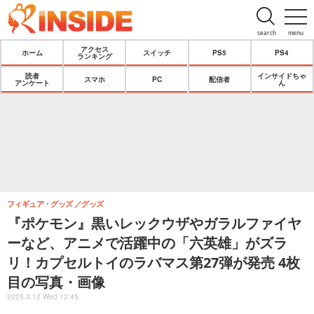
search
menu
アクセス
ホーム
スイッチ
PS5
PS4
ランキング
読者
インサイドちゃ
スマホ
PC
配信者
アンケート
ん
フィギュア・グッズ
グッズ
『ポケモン』黒いレックウザやガラルファイヤ
ーなど、アニメで活躍中の「六英雄」がズラ
リ！カプセルトイのラバマス第27弾が発売 4枚
目の写真・画像
2025.3.12 Wed 12:45