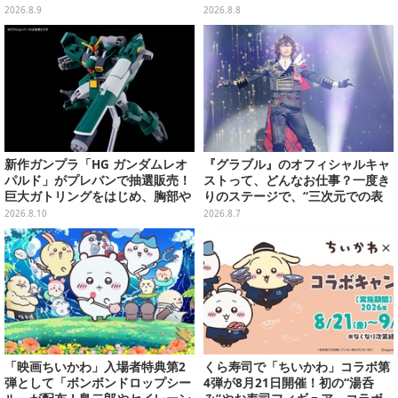
ス」ほか9プライズが続々展開
ェメェ村の大冒険」をレポート
2026.8.9
2026.8.8
【写真28枚】
新作ガンプラ「HG ガンダムレオ
『グラブル』のオフィシャルキャ
パルド」がプレバンで抽選販売！
ストって、どんなお仕事？一度き
巨大ガトリングをはじめ、胸部や
りのステージで、“三次元での表
肩にも武装搭載の重火力モビルス
現”に全力を懸けるキャスト陣の
2026.8.10
2026.8.7
ーツ
舞台裏【インタビュー】
「映画ちいかわ」入場者特典第2
くら寿司で「ちいかわ」コラボ第
弾として「ボンボンドロップシー
4弾が8月21日開催！初の“湯呑