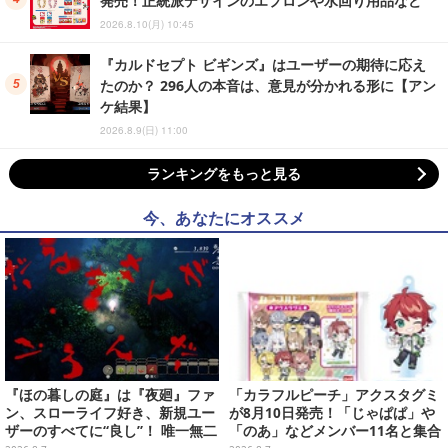
発売！正統派デザインのエプロンや水回り用品など
2026.8.10(月) 10:45
『カルドセプト ビギンズ』はユーザーの期待に応え
たのか？ 296人の本音は、意見が分かれる形に【アン
ケ結果】
2026.8.9(日) 11:00
ランキングをもっと見る
今、あなたにオススメ
『ほの暮しの庭』は『夜廻』ファ
「カラフルピーチ」アクスタグミ
ン、スローライフ好き、新規ユー
が8月10日発売！「じゃぱぱ」や
ザーのすべてに“良し”！ 唯一無二
「のあ」などメンバー11名と集合