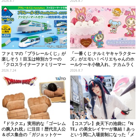
の「不穏生活シム」恐怖も暮らし
デザイン全15種、ボールチェーン
2026.8.7
2026.8.7
もお好み次第【プレイレポ】
付きでアクセサリーにも
ファミマの「プラレールくじ」が
「一番くじ ナルミヤキャラクター
楽しそう！目玉は特別カラーの
ズ」がエモい！ベリエちゃんのホ
「クロスライナーファミリーマー
ールケーキ小物入れ、ナカムラく
ト号」、その他ライナップも注目
んのマスコットなどがズラリ
2026.7.24
2026.8.7
『ドラクエ』実用的な「ゴーレム
【コスプレ】炎天下の池袋に『N
の腕入れ枕」に注目！歴代主人公
TE』の美女レイヤーが集結！あっ
＆ボス集合の「ガジェットケー
という間に入場規制になった「メ