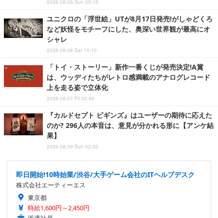
2026.08.09 Sun 05:15
ユニクロの「浮世絵」UTが8月17日発売!がしゃどくろ
など妖怪をモチーフにした、奥深い世界観が最高にオ
シャレ
2026.08.08 Sat 15:10
「トイ・ストーリー」新作一番くじが発売決定!A賞
は、ウッディたちがレトロ感満載のアナログレコード
上を走る姿で立体化
2026.08.07 Fri 03:40
『カルドセプト ビギンズ』はユーザーの期待に応えた
のか? 296人の本音は、意見が分かれる形に【アンケ結
果】
2026.08.09 Sun 02:00
即日開始!10時始業/渋谷/大手ゲーム会社のITヘルプデスク
株式会社エーティーエス
東京都
時給1,600円～2,450円