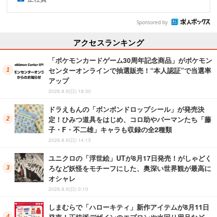
Sponsored by
アクセスランキング
「ポケモンカードゲーム30周年記念商品」がポケモン
センターオンラインで抽選販売！“本人認証”で当選率
アップ
2026.8.9(日) 18:30
ドラえもんの「ボンボンドロップシール」が発売決
定！ひみつ道具をはじめ、コロ助やパーマンたち「藤
子・F・不二雄」キャラも収録の全2種類
2026.8.9(日) 14:15
ユニクロの「浮世絵」UTが8月17日発売！がしゃどく
ろなど妖怪をモチーフにした、奥深い世界観が最高に
オシャレ
2026.8.9(日) 0:10
しまむらで「ハローキティ」新作アイテムが8月11日