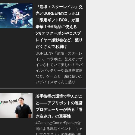
『崩壊：スターレイル』爻
光とUGREENのコラボは
「限定ギフトBOX」が超
豪華！全6商品に使える
5％オフクーポンやコスプ
レイヤー撮影会など、盛り
だくさんでお届け
UGREEN×『崩壊：スターレ
イル』コラボは、爻光がデザ
インされていて美しい！モバ
イルバッテリーや急速充電器
など、ゲームと一緒に使いた
いデバイスがてんこ盛り
若手抜擢の環境で学んだこ
と――アプリボットの運営
プロデューサーが語る「巻
き込み力」の重要性
4GamerとGame*Sparkの合
同による就活イベント「キャ
リアクエスト」の第4回が東