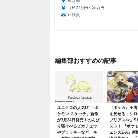
東京都
月給27万円～35万円
正社員
編集部おすすめの記事
ユニクロの人気UT「ポ
『ポケカ』王者
ケモン スケッチ」新作
を見せる「シロ
が3月24日発売！のんび
ブリアスex」S
り寝そべるピカチュウ
スト！ 『ポケ
やブラッキーなど、キ
ェンズZ-A』新