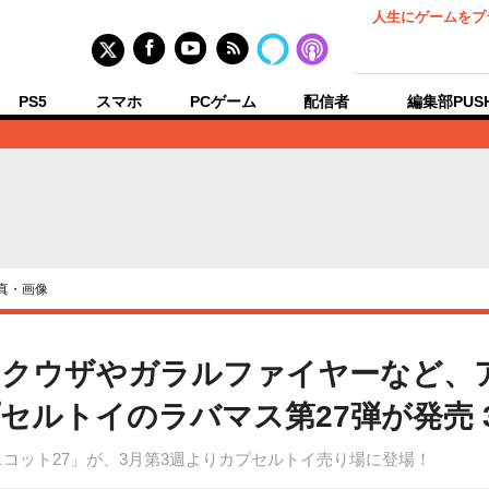
人生にゲームをプ
PS5
スマホ
PCゲーム
配信者
編集部PUS
真・画像
ックウザやガラルファイヤーなど、
セルトイのラバマス第27弾が発売 
コット27」が、3月第3週よりカプセルトイ売り場に登場！