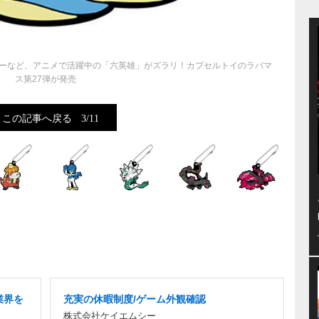
ーなど、アニメで活躍中の「六英雄」がズラリ！カプセルトイのラバマ
ス第27弾が発売
この記事へ戻る
3/11
業界を
充実の休暇制度/ゲーム外観確認
株式会社ケイエムシー