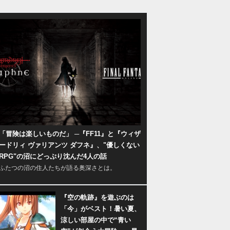
「冒険は楽しいものだ」 ─『FF11』と『ウィザ
ードリィ ヴァリアンツ ダフネ』、"優しくない
RPG"の沼にどっぷり沈んだ4人の話
ふたつの沼の住人たちが語る奥深さとは。
『空の軌跡』を遊ぶのは
「今」がベスト！暑い夏、
涼しい部屋の中で“青い