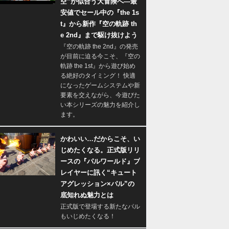
空”が似合う大冒険へ―最
安値でセール中の『the 1s
t』から新作『空の軌跡 th
e 2nd』まで駆け抜けよう
『空の軌跡 the 2nd』の発売
が目前に迫る今こそ、『空の
軌跡 the 1st』から遊び始め
る絶好のタイミング！ 快適
になったゲームシステムや新
要素を交えながら、今遊びた
い本シリーズの魅力を紹介し
ます。
かわいい…だからこそ、い
じめたくなる。正式版リリ
ースの『パルワールド』プ
レイヤーに訊く“キュート
アグレッション×パル”の
底知れぬ魅力とは
正式版で登場する新たなパル
もいじめたくなる！