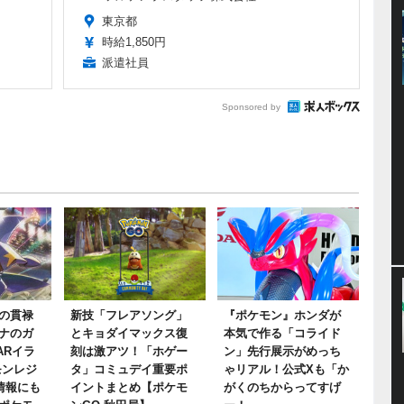
東京都
時給1,850円
派遣社員
Sponsored by
の貫禄
新技「フレアソング」
『ポケモン』ホンダが
ナのガ
とキョダイマックス復
本気で作る「コライド
ARイラ
刻は激アツ！「ホゲー
ン」先行展示がめっち
モンレジ
タ」コミュデイ重要ポ
ゃリアル！公式Xも「か
情報にも
イントまとめ【ポケモ
がくのちからってすげ