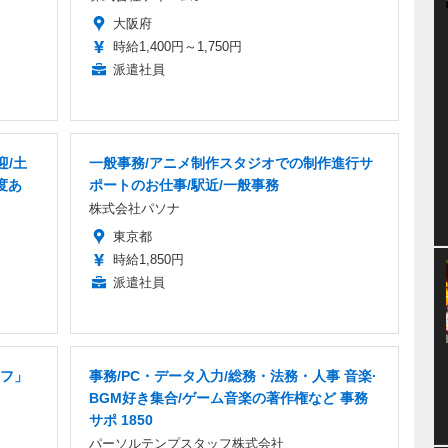
大阪府
時給1,400円～1,750円
派遣社員
迎/土
一般事務/アニメ制作スタジオでの制作進行サ
度あ
ポートのお仕事/駅近/一般事務
株式会社パソナ
東京都
時給1,850円
派遣社員
フ」
事務/PC・データ入力/総務・法務・人事 音楽·
BGM好き集合/ゲーム音楽の著作権など 事務
サポ 1850
パーソルテンプスタッフ株式会社