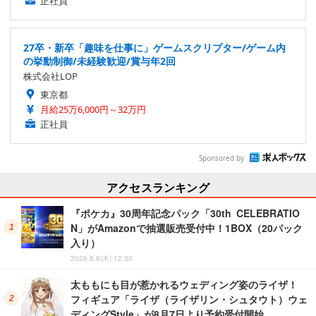
正社員
27卒・新卒「趣味を仕事に」ゲームスクリプター/ゲーム内
の挙動制御/未経験歓迎/賞与年2回
株式会社LOP
東京都
月給25万6,000円～32万円
正社員
Sponsored by
アクセスランキング
『ポケカ』30周年記念パック「30th CELEBRATIO
N」がAmazonで抽選販売受付中！1BOX（20パック
入り）
2026.8.6(木) 12:30
太ももにも目が惹かれるウェディング姿のライザ！
フィギュア「ライザ（ライザリン・シュタウト）ウェ
ディングStyle」が8月7日より予約受付開始