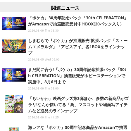
関連ニュース
『ポケカ』30周年記念パック「30th CELEBRATION」
がAmazonで抽選販売受付中!1BOX(20パック入り)
2026.08.06 Thu 03:30
しまむらで『ポケカ』が抽選販売!拡張パック「ストー
ムエメラルダ」「アビスアイ」各1BOXをラインナッ
プ
2026.08.05 Wed 05:00
まだ間に合う!『ポケカ』30周年記念拡張パック「30t
h CELEBRATION」抽選販売がホビーステーションで
実施中、8月6日まで
2026.08.06 Thu 03:00
「ちいかわ」映画グッズ第3弾ほか、多数の新商品がズ
ラリ!なんか懐いてる「鳥」マスコットや場面写アイテ
ムなど必見のラインナップ
2026.08.06 Thu 11:25
激レアな『ポケカ』30周年記念商品がAmazonで抽選