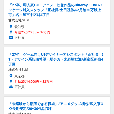
「27卒」即入寮OK・アニメ・映像作品のBlueray・DVDパ
ッケージ封入スタッフ「正社員/土日祝休み/月給30万以上
可」名古屋市中区錦4丁目
株式会社GUM
愛知県
月給25万200円～32万円
正社員
「27卒」ゲーム向けUIデザイナーアシスタント「正社員」I
T・デザイン系転職希望・駅チカ・未経験歓迎/新宿区新宿4
丁目
株式会社ELM
東京都
月給25万4,000円～32万円
正社員
「未経験から活躍できる職場」/アニメグッズ梱包/即入寮O
K/長期安定/20~30代活躍中
株式会社Tetote