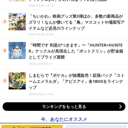
2026.8.6(木) 19:15
「ちいかわ」映画グッズ第3弾ほか、多数の新商品が
ズラリ！なんか懐いてる「鳥」マスコットや場面写ア
イテムなど必見のラインナップ
2026.8.6(木) 20:25
「時間です 利息がつきます」ー「HUNTER×HUNTE
R」ナックルが具現化した「ポットクリン」が貯金箱
としてプライズ展開
2026.8.6(木) 6:10
しまむらで『ポケカ』が抽選販売！拡張パック「スト
ームエメラルダ」「アビスアイ」各1BOXをラインナ
ップ
2026.8.5(水) 14:00
ランキングをもっと見る
今、あなたにオススメ