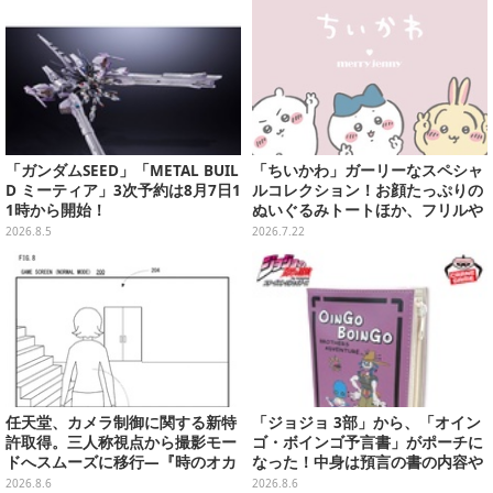
「ガンダムSEED」「METAL BUIL
「ちいかわ」ガーリーなスペシャ
D ミーティア」3次予約は8月7日1
ルコレクション！お顔たっぷりの
1時から開始！
ぬいぐるみトートほか、フリルや
リボンが可愛いTシャツなどが発
2026.8.5
2026.7.22
売
任天堂、カメラ制御に関する新特
「ジョジョ 3部」から、「オイン
許取得。三人称視点から撮影モー
ゴ・ボインゴ予言書」がポーチに
ドへスムーズに移行―『時のオカ
なった！中身は預言の書の内容や
リナ』リメイク版との関連を推測
アニメ総柄デザインをプリント
2026.8.6
2026.8.6