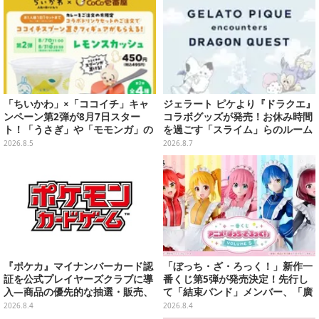
「ちいかわ」×「ココイチ」キャ
ジェラート ピケより『ドラクエ』
ンペーン第2弾が8月7日スター
コラボグッズが発売！お休み時間
ト！「うさぎ」や「モモンガ」の
を過ごす「スライム」らのルーム
スプーン置きをGETしよう
ウェア、雑貨など多数ラインナッ
2026.8.5
2026.8.7
プ
『ポケカ』マイナンバーカード認
「ぼっち・ざ・ろっく！」新作一
証を公式プレイヤーズクラブに導
番くじ第5弾が発売決定！先行し
入―商品の優先的な抽選・販売、
て「結束バンド」メンバー、「廣
公式大会への参加申し込みに活用
井きくり」のメイド衣装フィギュ
2026.8.4
2026.8.4
アを公開