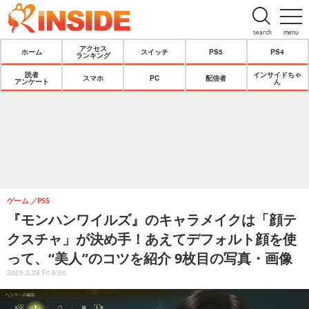
search
menu
アクセス
ホーム
スイッチ
PS5
PS4
ランキング
読者
インサイドちゃ
スマホ
PC
配信者
アンケート
ん
ゲーム
PS5
『モンハンワイルズ』のキャラメイクは「顔テ
クスチャ」が決め手！あえてデフォルト顔を使
って、“美人”のコツを紹介 9枚目の写真・画像
2025.2.28 Fri 8:00