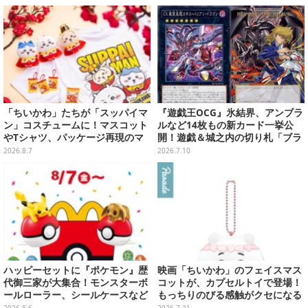
する声も
「ちいかわ」たちが「スッパイマ
『遊戯王OCG』氷結界、アンブラ
ン」コスチュームに！マスコット
ルなど14枚もの新カード一挙公
やTシャツ、パッケージ再現のマ
開！遊戯＆城之内の切り札「ブラ
グネットなど全5アイテム
ック・デーモンズ・ドラゴン」も
2026.8.7
2026.7.10
新たな装いで登場
ハッピーセットに『ポケモン』歴
映画「ちいかわ」のフェイスマス
代御三家が大集合！モンスターボ
コットが、カプセルトイで登場！
ールローラー、シールケースなど
もっちりのびる感触がクセになる
全12種
ハチワレ、セイレーンなど全5種
2026.8.6
2026.7.21