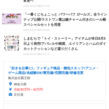
変更へ
2026.08.05 Wed 01:45
「一番くじちょこっと パワーパフ ガールズ」全ライン
ナップ公開!ラストワン賞は鍵チャーム付きのシール帳
スペシャルセットを用意
2026.08.05 Wed 09:45
しまむらで「トイ・ストーリー」アイテムが本日8月5
日より発売!アパレルや雑貨、エイリアンとハムのダイ
カットクッションなど盛りだくさん
2026.08.05 Wed 01:10
「好きを仕事に!」フィギュア検品・梱包スタッフ/アニメ・
ゲーム商品/未経験OK/寮完備/空調完備/研修充実
株式会社覇王樹
神奈川県
月給30万円～42万円
正社員