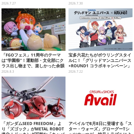
ただろ！」「映画公開のタイミン
商品の展示、オリジナルグッズ・
2026.7.27
2026.7.30
グで妙だな？」
限定メニュー販売も
「FGOフェス」11周年のテーマ
宝多六花たちがボウリングスタイ
は“学園祭”！運動部・文化部にク
ルに！「グリッドマンユニバース
ラス出し物まで、楽しかった余韻
×ROUND1 コラボキャンペーン」
が残る思い出を写真たっぷりでお
開催決定、企画やグッズ販売を実
2026.8.3
2026.7.22
届け【写真180枚】
施
「ガンダムSEED FREEDOM」よ
アベイルで8月8日に登場する「ス
り「ズゴック」がMETAL ROBOT
ター・ウォーズ」グローグーTシ