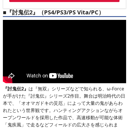
■『討鬼伝2』（PS4/PS3/PS Vita/PC）
『討鬼伝2』
は『無双』シリーズなどで知られる、ω-Force
が手がけた『討鬼伝』シリーズ2作目。舞台は明治時代の日
本で、「オオマガドキの災厄」によって大量の鬼があらわ
れたという世界観です。ハンティングアクションながらオ
ープンワールドを採用した作品で、高速移動が可能な体術
「鬼疾風」で走るなどフィールドの広大さを感じられま