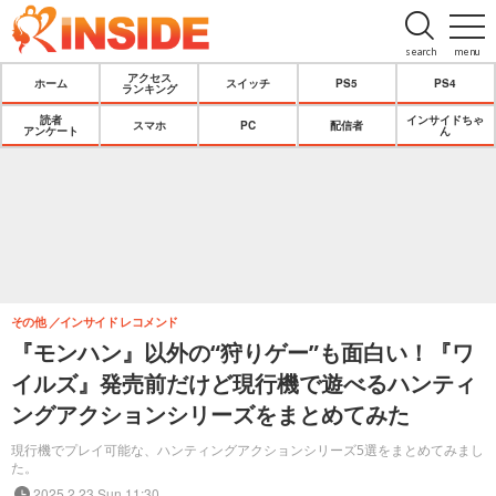
search
menu
アクセス
ホーム
スイッチ
PS5
PS4
ランキング
読者
インサイドちゃ
スマホ
PC
配信者
アンケート
ん
その他
インサイド レコメンド
『モンハン』以外の“狩りゲー”も面白い！『ワ
イルズ』発売前だけど現行機で遊べるハンティ
ングアクションシリーズをまとめてみた
現行機でプレイ可能な、ハンティングアクションシリーズ5選をまとめてみまし
た。
2025.2.23 Sun 11:30