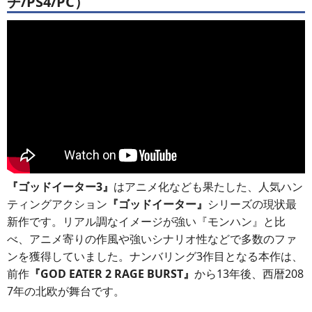
チ/PS4/PC）
『ゴッドイーター3』
はアニメ化なども果たした、人気ハン
ティングアクション
『ゴッドイーター』
シリーズの現状最
新作です。リアル調なイメージが強い『モンハン』と比
べ、アニメ寄りの作風や強いシナリオ性などで多数のファ
ンを獲得していました。ナンバリング3作目となる本作は、
前作
『GOD EATER 2 RAGE BURST』
から13年後、西暦208
7年の北欧が舞台です。