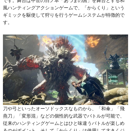
です。舞台は中世の日ノ本「あづまの国」を舞台とする和
風ハンティングアクションゲームで、「からくり」という
ギミックを駆使して狩りを行うゲームシステムが特徴的で
す。
刀や弓といったオーソドックスなものから、「和傘」「飛
燕刀」「変形混」などの個性的な武器でバトルが可能で、
従来のハンティングゲームとはひと味違うバトルが楽しめ
るのがポイント。そして「からくり」は使用して大きくジ