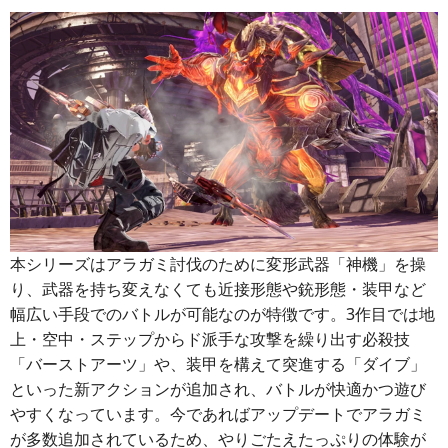
本シリーズはアラガミ討伐のために変形武器「神機」を操
り、武器を持ち変えなくても近接形態や銃形態・装甲など
幅広い手段でのバトルが可能なのが特徴です。3作目では地
上・空中・ステップからド派手な攻撃を繰り出す必殺技
「バーストアーツ」や、装甲を構えて突進する「ダイブ」
といった新アクションが追加され、バトルが快適かつ遊び
やすくなっています。今であればアップデートでアラガミ
が多数追加されているため、やりごたえたっぷりの体験が