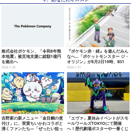
株式会社ポケモン、「令和8年熊
『ポケモン赤・緑』を遊んだみん
本地震」被災地支援に総額1億円
なへ…「ポケットモンスター ジ・
を拠出へ
オリジン」が8月2日19時、BS1
2・日曜アニメ劇場で放送！
2026.7.30
2026.7.31
吉野家の新メニュー「金目鯛の煮
「エヴァ」夏休みイベントがスモ
付け」に、実質ちいかわコラボと
ールワールズTOKYOにて開催
沸くファンたち―「ぜったい狙っ
へ！歴代劇場ポスターや一番くじ