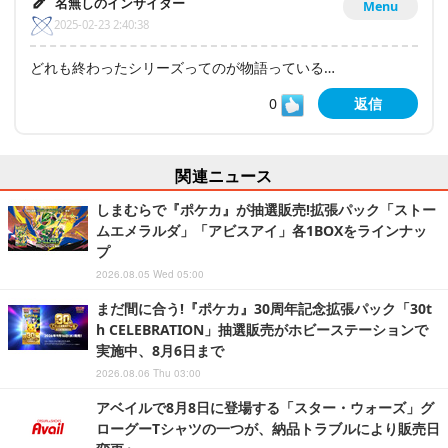
名無しのインサイダー
Menu
2025-02-23 2:40:38
どれも終わったシリーズってのが物語っている…
0
返信
関連ニュース
しまむらで『ポケカ』が抽選販売!拡張パック「ストー
ムエメラルダ」「アビスアイ」各1BOXをラインナッ
プ
2026.08.05 Wed 05:00
まだ間に合う!『ポケカ』30周年記念拡張パック「30t
h CELEBRATION」抽選販売がホビーステーションで
実施中、8月6日まで
2026.08.06 Thu 03:00
アベイルで8月8日に登場する「スター・ウォーズ」グ
ローグーTシャツの一つが、納品トラブルにより販売日