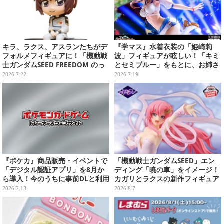
キラ、ラクス、アスランたちがデ
『学マス』水着衣装の「姫崎莉
フォルメフィギュアに！「機動戦
波」フィギュアが眩しい！「キミ
士ガンダムSEED FREEDOM のっ
とセミブルー」をもとに、お姉さ
かるんです♪」予約締切間近
ん力あふれる姿を立体化
2026.7.22
2026.7.19
『ポケカ』商品販売・イベントで
「機動戦士ガンダムSEED」エン
「デジタル認証アプリ」を8月か
ディング「暁の車」をイメージ！
ら導入！今のうちに事前DLと利用
カガリとラクスの新作フィギュア
登録をお願い
がプライズに
2026.7.13
2026.8.7