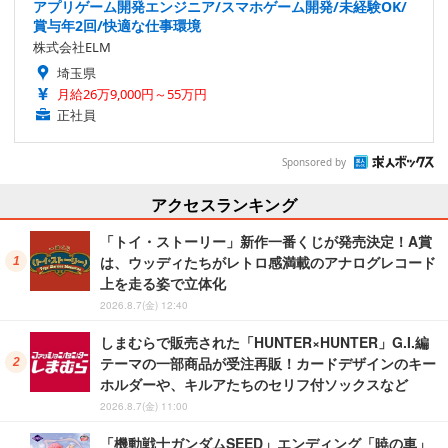
アプリゲーム開発エンジニア/スマホゲーム開発/未経験OK/
賞与年2回/快適な仕事環境
株式会社ELM
埼玉県
月給26万9,000円～55万円
正社員
Sponsored by
アクセスランキング
「トイ・ストーリー」新作一番くじが発売決定！A賞
は、ウッディたちがレトロ感満載のアナログレコード
上を走る姿で立体化
2026.8.7(金) 12:40
しまむらで販売された「HUNTER×HUNTER」G.I.編
テーマの一部商品が受注再販！カードデザインのキー
ホルダーや、キルアたちのセリフ付ソックスなど
2026.8.7(金) 11:00
「機動戦士ガンダムSEED」エンディング「暁の車」