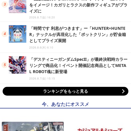
をイメージ！カガリとラクスの新作フィギュアがプラ
イズに
2026.8.7(金) 16:20
「時間です 利息がつきます」ー「HUNTER×HUNTE
R」ナックルが具現化した「ポットクリン」が貯金箱
としてプライズ展開
2026.8.6(木) 6:10
「デスティニーガンダムSpecII」が最終決戦時カラー
リングで商品化！イベント開催記念商品としてMETA
L ROBOT魂に新登場
2026.8.7(金) 15:15
ランキングをもっと見る
今、あなたにオススメ