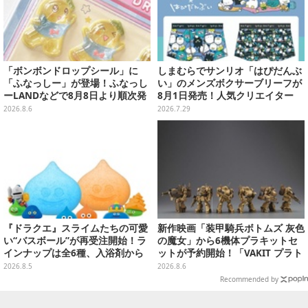
「ボンボンドロップシール」に
しまむらでサンリオ「はぴだんぶ
「ふなっしー」が登場！ふなっし
い」のメンズボクサーブリーフが
ーLANDなどで8月8日より順次発
8月1日発売！人気クリエイター
売
「にしむらゆうじ」限定アート
2026.8.6
2026.7.29
『ドラクエ』スライムたちの可愛
新作映画「装甲騎兵ボトムズ 灰色
い“バスボール”が再受注開始！ラ
の魔女」から6機体プラキットセ
インナップは全6種、入浴剤から
ットが予約開始！「VAKIT プラト
モンスターのフィギュアが出てく
ーン」第1弾、各部関節可動仕様
2026.8.5
2026.8.6
る
Recommended by