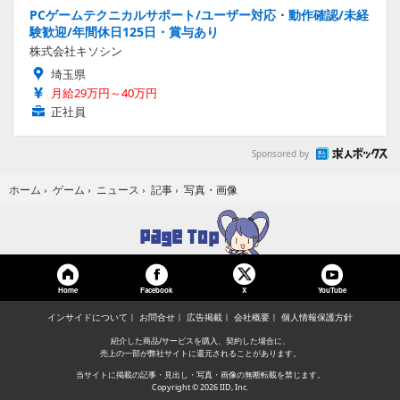
PCゲームテクニカルサポート/ユーザー対応・動作確認/未経
験歓迎/年間休日125日・賞与あり
株式会社キソシン
埼玉県
月給29万円～40万円
正社員
Sponsored by
写真・画像
ホーム
›
ゲーム
›
ニュース
›
記事
›
Home
Facebook
YouTube
X
インサイドについて
お問合せ
広告掲載
会社概要
個人情報保護方針
紹介した商品/サービスを購入、契約した場合に、
売上の一部が弊社サイトに還元されることがあります。
当サイトに掲載の記事・見出し・写真・画像の無断転載を禁じます。
Copyright © 2026 IID, Inc.