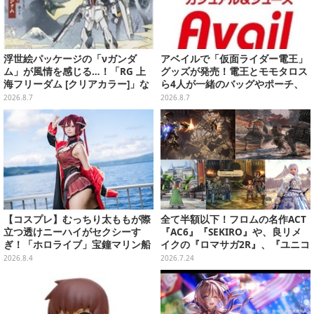
浮世絵パッケージの「νガンダ
アベイルで「仮面ライダー電王」
ム」が風情を感じる…！「RG 上
グッズが発売！電王とモモタロス
海フリーダム [クリアカラー]」な
ら4人が一緒のバッグやポーチ、
どガンプラ2商品が8月順次発売
収納ボックスも
2026.8.7
2026.8.7
【コスプレ】むっちり太ももが際
全て半額以下！フロムの名作ACT
立つ透けニーハイがセクシーす
『AC6』『SEKIRO』や、良リメ
ぎ！「ホロライブ」宝鐘マリン船
イクの『ロマサガ2R』、『ユニコ
長が反則級の可愛いへそ出し姿で
ーンオーバーロード』と『SO6』
2026.8.4
2026.7.24
魅せる【写真8枚】
もお手頃価格に【PS Storeのお薦
めセール】