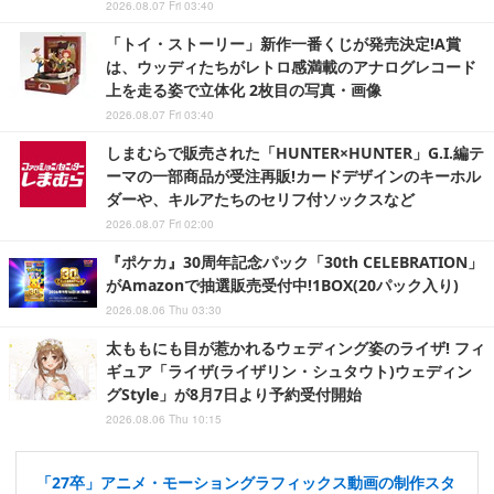
2026.08.07 Fri 03:40
「トイ・ストーリー」新作一番くじが発売決定!A賞
は、ウッディたちがレトロ感満載のアナログレコード
上を走る姿で立体化 2枚目の写真・画像
2026.08.07 Fri 03:40
しまむらで販売された「HUNTER×HUNTER」G.I.編テ
ーマの一部商品が受注再販!カードデザインのキーホル
ダーや、キルアたちのセリフ付ソックスなど
2026.08.07 Fri 02:00
『ポケカ』30周年記念パック「30th CELEBRATION」
がAmazonで抽選販売受付中!1BOX(20パック入り)
2026.08.06 Thu 03:30
太ももにも目が惹かれるウェディング姿のライザ! フィ
ギュア「ライザ(ライザリン・シュタウト)ウェディン
グStyle」が8月7日より予約受付開始
2026.08.06 Thu 10:15
「27卒」アニメ・モーショングラフィックス動画の制作スタ