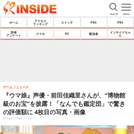
search
menu
アクセス
ホーム
スイッチ
PS5
PS4
ランキング
読者
インサイドちゃ
スマホ
PC
配信者
アンケート
ん
ゲーム
ニュース
『ウマ娘』声優・前田佳織里さんが、“博物館
級のお宝”を披露！「なんでも鑑定団」で驚き
の評価額に 4枚目の写真・画像
2024.4.3 Wed 17:20