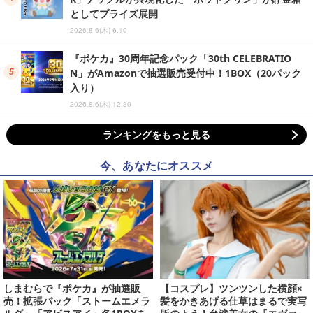
としてプライズ展開
2026.8.6(木) 6:10
『ポケカ』30周年記念パック「30th CELEBRATIO
N」がAmazonで抽選販売受付中！1BOX（20パック
入り）
2026.8.6(木) 12:30
ランキングをもっと見る
今、あなたにオススメ
しまむらで『ポケカ』が抽選販
【コスプレ】ツンツンした横顔×
売！拡張パック「ストームエメラ
髪をかきあげる仕草はまるで実写