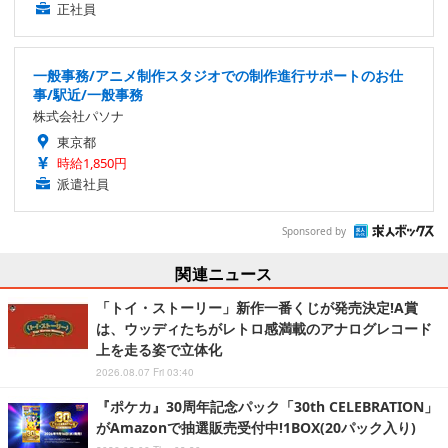
正社員
一般事務/アニメ制作スタジオでの制作進行サポートのお仕
事/駅近/一般事務
株式会社パソナ
東京都
時給1,850円
派遣社員
Sponsored by
関連ニュース
「トイ・ストーリー」新作一番くじが発売決定!A賞
は、ウッディたちがレトロ感満載のアナログレコード
上を走る姿で立体化
2026.08.07 Fri 03:40
『ポケカ』30周年記念パック「30th CELEBRATION」
がAmazonで抽選販売受付中!1BOX(20パック入り)