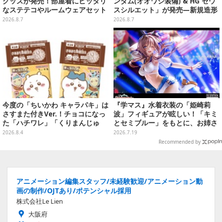
グッズが発売！部屋着にピッタリ
ンダム(オオワシ装備) & HG ゼウ
なステテコやルームウェアセット
スシルエット」が発売―新規造形
の股関節強化パーツも付属
2026.8.7
2026.8.7
今度の「ちいかわ キャラパキ」は
『学マス』水着衣装の「姫崎莉
さすまた付きVer.！チョコになっ
波」フィギュアが眩しい！「キミ
た「ハチワレ」「くりまんじゅ
とセミブルー」をもとに、お姉さ
う」たちも可愛い全8種
ん力あふれる姿を立体化
2026.8.4
2026.7.19
Recommended by
アニメーション編集スタッフ/未経験歓迎/アニメーション動
画の制作/OJTあり/ポテンシャル採用
株式会社Le Lien
大阪府