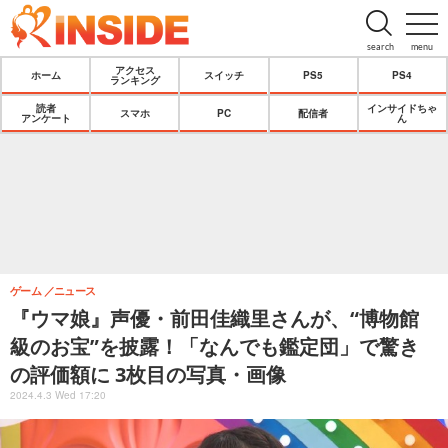
search
menu
アクセス
ホーム
スイッチ
PS5
PS4
ランキング
読者
インサイドちゃ
スマホ
PC
配信者
アンケート
ん
ゲーム
ニュース
『ウマ娘』声優・前田佳織里さんが、“博物館
級のお宝”を披露！「なんでも鑑定団」で驚き
の評価額に 3枚目の写真・画像
2024.4.3 Wed 17:20