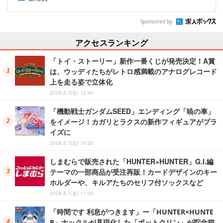
Sponsored by
アクセスランキング
「トイ・ストーリー」新作一番くじが発売決定！A賞
は、ウッディたちがレトロ感満載のアナログレコード
上を走る姿で立体化
2026.8.7(金) 12:40
「機動戦士ガンダムSEED」エンディング「暁の車」
をイメージ！カガリとラクスの新作フィギュアがプラ
イズに
2026.8.7(金) 16:20
しまむらで販売された「HUNTER×HUNTER」G.I.編
テーマの一部商品が受注再販！カードデザインのキー
ホルダーや、キルアたちのセリフ付ソックスなど
2026.8.7(金) 11:00
「時間です 利息がつきます」ー「HUNTER×HUNTE
R」ナックルが具現化した「ポットクリン」が貯金箱