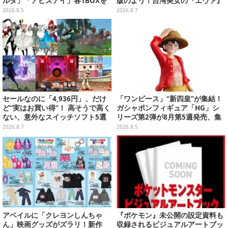
ルダ」「アビスアイ」各1BOXを
版のよう！台湾美女の『エヴァ』
ラインナップ
制服アスカが美しすぎた【写真8
2026.8.5
2026.8.7
枚】
セールなのに「4,936円」、だけ
「ワンピース」“新四皇”が集結！
ど“実はお買い得”！ 高そうで高く
ガシャポンフィギュア「HG」シ
ない、意外なスイッチソフト5選
リーズ第2弾が8月第5週発売、集
めて並べたくなるクオリティ
2026.8.7
2026.8.5
アベイルに「クレヨンしんちゃ
『ポケモン』未公開の設定資料も
ん」映画グッズがズラリ！新作
収録されるビジュアルアートブッ