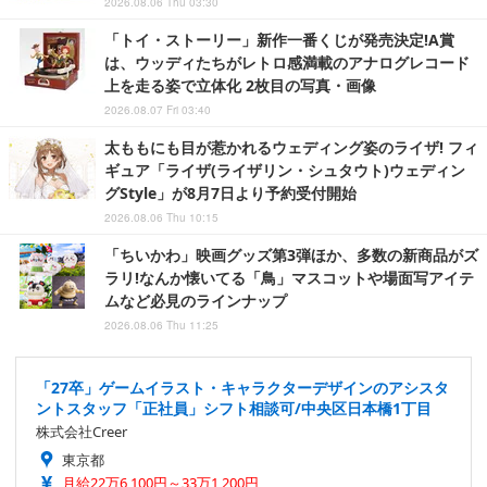
2026.08.06 Thu 03:30
「トイ・ストーリー」新作一番くじが発売決定!A賞
は、ウッディたちがレトロ感満載のアナログレコード
上を走る姿で立体化 2枚目の写真・画像
2026.08.07 Fri 03:40
太ももにも目が惹かれるウェディング姿のライザ! フィ
ギュア「ライザ(ライザリン・シュタウト)ウェディン
グStyle」が8月7日より予約受付開始
2026.08.06 Thu 10:15
「ちいかわ」映画グッズ第3弾ほか、多数の新商品がズ
ラリ!なんか懐いてる「鳥」マスコットや場面写アイテ
ムなど必見のラインナップ
2026.08.06 Thu 11:25
「27卒」ゲームイラスト・キャラクターデザインのアシスタ
ントスタッフ「正社員」シフト相談可/中央区日本橋1丁目
株式会社Creer
東京都
月給22万6,100円～33万1,200円