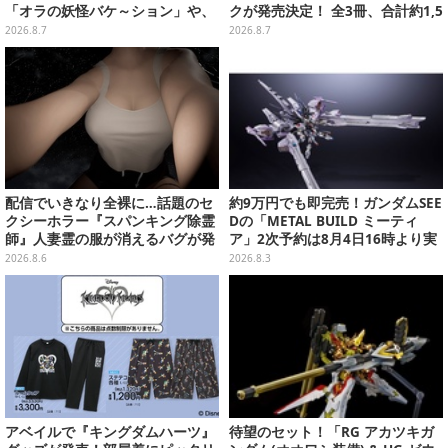
「オラの妖怪バケ～ション」や、
クが発売決定！ 全3冊、合計約1,5
「ヘンダーランド」「暗黒タマタ
00ページの大ボリュームでシリー
2026.8.7
2026.8.7
マ」などをフィーチャー
ズ30年を振り返る
配信でいきなり全裸に…話題のセ
約9万円でも即完売！ガンダムSEE
クシーホラー『スパンキング除霊
Dの「METAL BUILD ミーティ
師』人妻霊の服が消えるバグが発
ア」2次予約は8月4日16時より実
生。「丸裸になる現象を泣きなが
施
2026.8.6
2026.8.3
ら修正しました」と現在はアプデ
済み
アベイルで『キングダムハーツ』
待望のセット！「RG アカツキガ