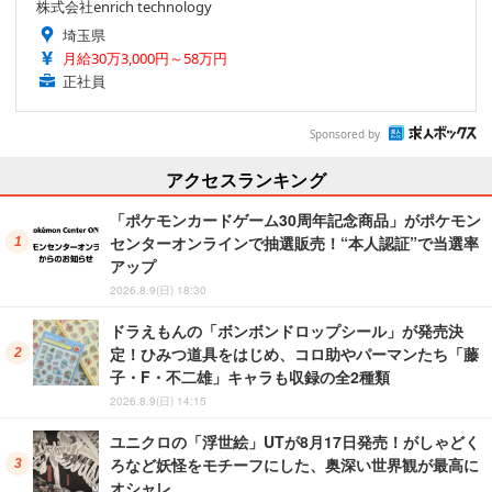
株式会社enrich technology
埼玉県
月給30万3,000円～58万円
正社員
Sponsored by
アクセスランキング
「ポケモンカードゲーム30周年記念商品」がポケモン
センターオンラインで抽選販売！“本人認証”で当選率
アップ
2026.8.9(日) 18:30
ドラえもんの「ボンボンドロップシール」が発売決
定！ひみつ道具をはじめ、コロ助やパーマンたち「藤
子・F・不二雄」キャラも収録の全2種類
2026.8.9(日) 14:15
ユニクロの「浮世絵」UTが8月17日発売！がしゃどく
ろなど妖怪をモチーフにした、奥深い世界観が最高に
オシャレ