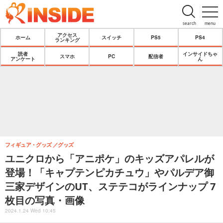
search
menu
アクセス
ホーム
スイッチ
PS5
PS4
ランキング
読者
インサイドちゃ
スマホ
PC
配信者
アンケート
ん
フィギュア・グッズ
グッズ
ユニクロから「アニポケ」のキッズアパレルが
登場！「キャプテンピカチュウ」やパルデア御
三家デザインのUT、ステテコがラインナップ 7
枚目の写真・画像
2024.1.24 Wed 10:45