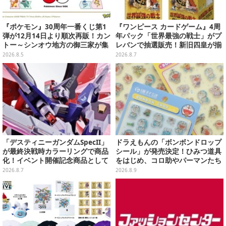
『ポケモン』30周年一番くじ第1
『ワンピース カードゲーム』4周
弾が12月14日より順次再販！カン
年パック「世界最強の戦士」がプ
トー～シンオウ地方の御三家が集
レバンで抽選販売！新旧四皇が揃
まった時計、ぬいぐるみなど記念
い踏み、刃牙作者が描く「カイド
2026.8.5
2026.8.7
グッズ盛りだくさん
ウ」も
「デスティニーガンダムSpecII」
ドラえもんの「ボンボンドロップ
が最終決戦時カラーリングで商品
シール」が発売決定！ひみつ道具
化！イベント開催記念商品として
をはじめ、コロ助やパーマンたち
METAL ROBOT魂に新登場
「藤子・F・不二雄」キャラも収
2026.8.7
2026.8.9
録の全2種類