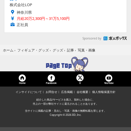
株式会社LOP
神奈川県
月給20万2,300円～31万5,100円
正社員
Sponsored by
写真・画像
ホーム
›
フィギュア・グッズ
›
グッズ
›
記事
›
Home
Facebook
YouTube
X
インサイドについて
お問合せ
広告掲載
会社概要
個人情報保護方針
紹介した商品/サービスを購入、契約した場合に、
売上の一部が弊社サイトに還元されることがあります。
当サイトに掲載の記事・見出し・写真・画像の無断転載を禁じます。
Copyright © 2026 IID, Inc.