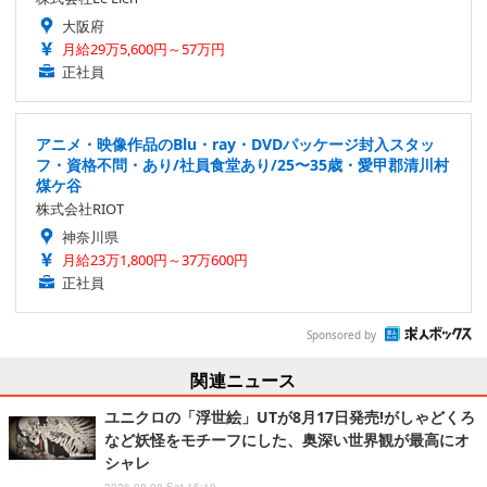
大阪府
月給29万5,600円～57万円
正社員
アニメ・映像作品のBlu・ray・DVDパッケージ封入スタッ
フ・資格不問・あり/社員食堂あり/25〜35歳・愛甲郡清川村
煤ケ谷
株式会社RIOT
神奈川県
月給23万1,800円～37万600円
正社員
Sponsored by
関連ニュース
ユニクロの「浮世絵」UTが8月17日発売!がしゃどくろ
など妖怪をモチーフにした、奥深い世界観が最高にオ
シャレ