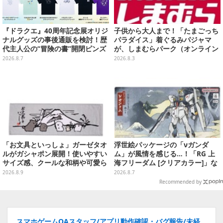
『ドラクエ』40周年記念展オリジ
子供から大人まで！「たまごっち
ナルグッズの事後通販を検討！歴
パラダイス」着ぐるみパジャマ
代主人公の“冒険の書”開閉ピンズ
が、しまむらパーク（オンライン
をはじめ、ユニークなＴシャツや
ストア）にて受注生産
2026.8.7
2026.8.3
雑貨など
「お文具といっしょ」ガーゼタオ
浮世絵パッケージの「νガンダ
ルがガシャポン展開！使いやすい
ム」が風情を感じる…！「RG 上
サイズ感、クールな和柄や可愛ら
海フリーダム [クリアカラー]」な
しいお寿司など全4種
どガンプラ2商品が8月順次発売
2026.8.9
2026.8.7
Recommended by
スマホゲームQAスタッフ/アプリ動作確認・バグ報告/未経