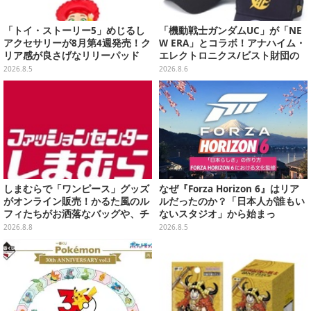
「トイ・ストーリー5」めじるし
「機動戦士ガンダムUC」が「NE
アクセサリーが8月第4週発売！ク
W ERA」とコラボ！アナハイム・
リア感が良さげなリリーパッド
エレクトロニクス/ビスト財団の
や、ジェシーなど全5種ラインナ
キャップが予約開始
2026.8.5
2026.8.6
ップ
しまむらで「ワンピース」グッズ
なぜ『Forza Horizon 6』はリア
がオンライン販売！かるた風のル
ルだったのか？「日本人が誰もい
フィたちがお洒落なバッグや、チ
ないスタジオ」から始まっ
ョッパーが可愛いサンダルも
た、“生活感のある日本"の作り方
2026.8.8
2026.8.5
【CEDEC2026】