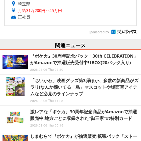
埼玉県
月給31万200円～45万円
正社員
Sponsored by
関連ニュース
『ポケカ』30周年記念パック「30th CELEBRATION」
がAmazonで抽選販売受付中!1BOX(20パック入り)
2026.08.06 Thu 03:30
「ちいかわ」映画グッズ第3弾ほか、多数の新商品がズ
ラリ!なんか懐いてる「鳥」マスコットや場面写アイテ
ムなど必見のラインナップ
2026.08.06 Thu 11:25
激レアな『ポケカ』30周年記念商品がAmazonで抽選
販売中!地方ごとに収録された“御三家”の特別カード
2026.08.06 Thu 05:15
しまむらで『ポケカ』が抽選販売!拡張パック「ストー