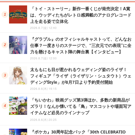
「トイ・ストーリー」新作一番くじが発売決定！A賞
は、ウッディたちがレトロ感満載のアナログレコード
上を走る姿で立体化
2026.8.7(金) 12:40
『グラブル』のオフィシャルキャストって、どんなお
仕事？一度きりのステージで、“三次元での表現”に全
力を懸けるキャスト陣の舞台裏【インタビュー】
2026.8.7(金) 12:00
太ももにも目が惹かれるウェディング姿のライザ！
フィギュア「ライザ（ライザリン・シュタウト）ウェ
ディングStyle」が8月7日より予約受付開始
2026.8.6(木) 19:15
「ちいかわ」映画グッズ第3弾ほか、多数の新商品が
ズラリ！なんか懐いてる「鳥」マスコットや場面写ア
イテムなど必見のラインナップ
2026.8.6(木) 20:25
『ポケカ』30周年記念パック「30th CELEBRATIO