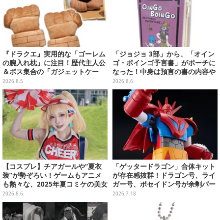
『ドラクエ』実用的な「ゴーレム
「ジョジョ 3部」から、「オイン
の腕入れ枕」に注目！歴代主人公
ゴ・ボインゴ予言書」がポーチに
＆ボス集合の「ガジェットケー
なった！中身は預言の書の内容や
ス」ほか9プライズが8月順次展開
アニメ総柄デザインをプリント
2026.8.5
2026.8.6
【コスプレ】チアガールや“夏衣
「ゲッタードラゴン」合体キット
装”が勢ぞろい！ゲームもアニメ
が存在感抜群！ドラゴン号、ライ
も熱々な、2025年夏コミケの美女
ガー号、ポセイドン号が余剰パー
レイヤーをプレイバック
ツなしで完全変形
2026.8.6
2026.7.18