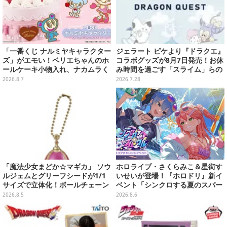
「一番くじ ナルミヤキャラクター
ジェラート ピケより『ドラクエ』
ズ」がエモい！ベリエちゃんのホ
コラボグッズが8月7日発売！お休
ールケーキ小物入れ、ナカムラく
み時間を過ごす「スライム」らの
んのマスコットなどがズラリ
ルームウェア、雑貨など多数ライ
2026.8.7
2026.7.28
ンナップ
「魔法少女まどか☆マギカ」 ソウ
ホロライブ・さくらみこ＆星街す
ルジェムとグリーフシードが1/1
いせいが登場！『ホロドリ』新イ
サイズで立体化！ボールチェーン
ベント「シンクロする夏のスパー
を外せばフィギュアとして飾れる
クル」開催決定ーmiCometのイ
2026.8.5
2026.8.6
ガシャポン全6種
ベントメモリーや楽曲などが新た
に追加へ