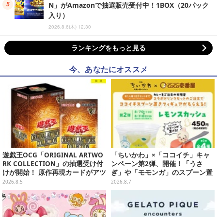
N」がAmazonで抽選販売受付中！1BOX（20パック
入り）
2026.8.6(木) 12:30
ランキングをもっと見る
今、あなたにオススメ
遊戯王OCG「ORIGINAL ARTWO
「ちいかわ」×「ココイチ」キャ
RK COLLECTION」の抽選受け付
ンペーン第2弾、開催！「うさ
けが開始！ 原作再現カードがアツ
ぎ」や「モモンガ」のスプーン置
いスペシャルパック
きをGETしよう
2026.8.5
2026.8.7