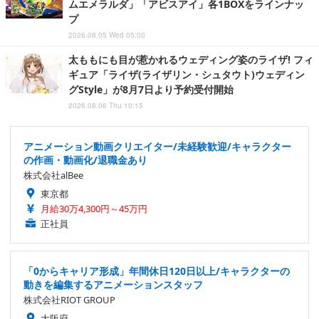
ムエメラルダ」「アビスアイ」各1BOXをラインナッ
プ
2026.08.05 Wed 05:00
太ももにも目が惹かれるウェディング姿のライザ! フィ
ギュア「ライザ(ライザリン・シュタウト)ウェディン
グStyle」が8月7日より予約受付開始
2026.08.06 Thu 10:15
アニメーション動画クリエイター/未経験歓迎/キャラクター
の作画・動画化/退職金あり
株式会社alBee
東京都
月給30万4,300円～45万円
正社員
「0からキャリア形成」年間休日120日以上/キャラクターの
動きを編集するアニメーションスタッフ
株式会社RIOT GROUP
大阪府