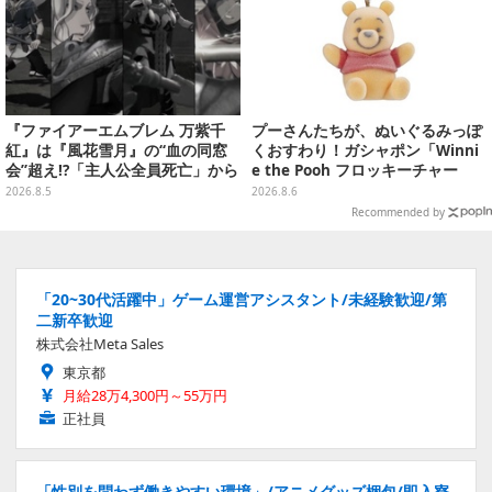
『ファイアーエムブレム 万紫千
プーさんたちが、ぬいぐるみっぽ
紅』は『風花雪月』の“血の同窓
くおすわり！ガシャポン「Winni
会”超え!?「主人公全員死亡」から
e the Pooh フロッキーチャー
始まる物語は、様々なシリーズ作
ム」ふわふわでどれも可愛い全4
2026.8.5
2026.8.6
を想起させる
種
Recommended by
「20~30代活躍中」ゲーム運営アシスタント/未経験歓迎/第
二新卒歓迎
株式会社Meta Sales
東京都
月給28万4,300円～55万円
正社員
「性別を問わず働きやすい環境」/アニメグッズ梱包/即入寮