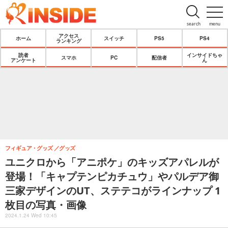
search
menu
アクセス
ホーム
スイッチ
PS5
PS4
ランキング
読者
インサイドちゃ
スマホ
PC
配信者
アンケート
ん
フィギュア・グッズ
グッズ
ユニクロから「アニポケ」のキッズアパレルが
登場！「キャプテンピカチュウ」やパルデア御
三家デザインのUT、ステテコがラインナップ 1
枚目の写真・画像
2024.1.24 Wed 10:45