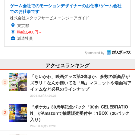
ゲーム会社でのモーションデザイナーのお仕事/ゲーム会社
でのお仕事です
株式会社スタッフサービス エンジニアガイド
東京都
時給2,400円～
派遣社員
Sponsored by
アクセスランキング
「ちいかわ」映画グッズ第3弾ほか、多数の新商品が
ズラリ！なんか懐いてる「鳥」マスコットや場面写ア
イテムなど必見のラインナップ
2026.8.6(木) 20:25
『ポケカ』30周年記念パック「30th CELEBRATIO
N」がAmazonで抽選販売受付中！1BOX（20パック
入り）
2026.8.6(木) 12:30