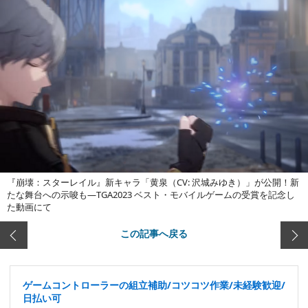
『崩壊：スターレイル』新キャラ「黄泉（CV: 沢城みゆき）」が公開！新
たな舞台への示唆も―TGA2023 ベスト・モバイルゲームの受賞を記念し
た動画にて
この記事へ戻る
ゲームコントローラーの組立補助/コツコツ作業/未経験歓迎/
日払い可