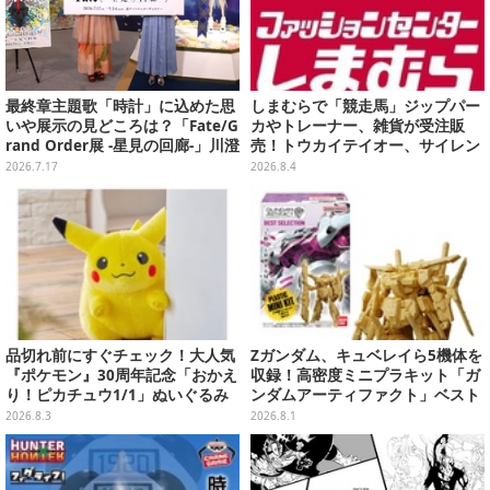
最終章主題歌「時計」に込めた思
しまむらで「競走馬」ジップパー
いや展示の見どころは？「Fate/G
カやトレーナー、雑貨が受注販
rand Order展 -星見の回廊-」川澄
売！トウカイテイオー、サイレン
綾子さん&坂本真綾さんインタビ
ススズカなど名馬5頭をデザイン
2026.7.17
2026.8.4
ュー
品切れ前にすぐチェック！大人気
Zガンダム、キュベレイら5機体を
『ポケモン』30周年記念「おかえ
収録！高密度ミニプラキット「ガ
り！ピカチュウ1/1」ぬいぐるみ
ンダムアーティファクト」ベスト
がポケモンセンターオンラインで
セレクションが10月発売
2026.8.3
2026.8.1
販売中