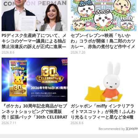
PSディスク生産終了について、メ
セブン‐イレブン×映画「ちいか
キシコのゲーマー議員による独占
わ」コラボが開催！島二郎のカツ
禁止法違反の訴えが正式に進展―
カレー、赤魚の煮付など作中イメ
「テクノロジーは自由を拡大する
ージのフードが盛りだくさん
2026.8.6
2026.7.20
ために役立つべき」
『ポケカ』30周年記念商品がセブ
ガシャポン「miffy インテリアラ
ンネットショッピングで抽選販
イトマスコット」が発売！ふんわ
売！拡張パック「30th CELEBRAT
り光るミッフィーと星など全4種
ION」と「エーフィ・ブラッキー
ラインナップ
2026.7.11
2026.8.6
セット」が対象
Recommended by