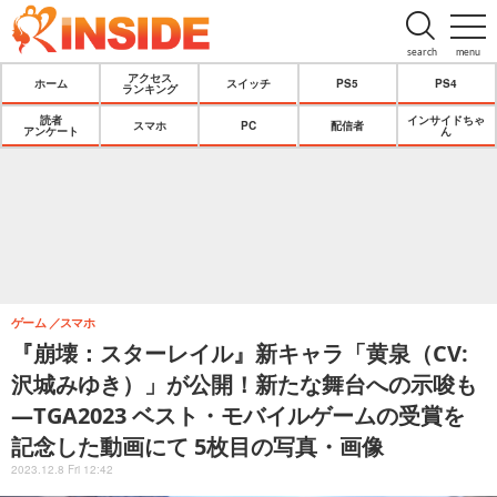
search
menu
アクセス
ホーム
スイッチ
PS5
PS4
ランキング
読者
インサイドちゃ
スマホ
PC
配信者
アンケート
ん
ゲーム
スマホ
『崩壊：スターレイル』新キャラ「黄泉（CV:
沢城みゆき）」が公開！新たな舞台への示唆も
―TGA2023 ベスト・モバイルゲームの受賞を
記念した動画にて 5枚目の写真・画像
2023.12.8 Fri 12:42