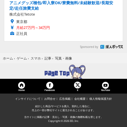
アニメグッズ梱包/即入寮OK/寮費無料/未経験歓迎/長期安
定/赴任旅費支給
株式会社Tetote
東京都
月給27万円～34万円
正社員
Sponsored by
写真・画像
ホーム
›
ゲーム
›
スマホ
›
記事
›
Home
Facebook
YouTube
X
インサイドについて
お問合せ
広告掲載
会社概要
個人情報保護方針
紹介した商品/サービスを購入、契約した場合に、
売上の一部が弊社サイトに還元されることがあります。
当サイトに掲載の記事・見出し・写真・画像の無断転載を禁じます。
Copyright © 2026 IID, Inc.