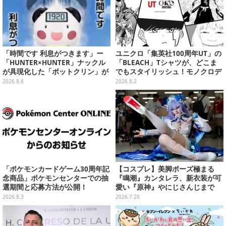
「時間です 利息がつきます」ー
ユニクロ「集英社100周年UT」の
「HUNTER×HUNTER」ナックル
「BLEACH」Tシャツが、どこま
が具現化した「ポットクリン」が
でもスタイリッシュ！モノクロデ
貯金箱としてプライズ展開
ザインもクール
2026.8.6
2026.8.2
「ポケモンカードゲーム30周年記
【コスプレ】美脚ポーズ極まる
念商品」ポケモンセンターでの抽
『鳴潮』カンタレラ、新衣装が可
選期間と応募方法が公開！
愛い『原神』やにじさんじまで
「アコスタ池袋」美麗レイヤー11
2026.8.3
2026.7.20
選【写真50枚】