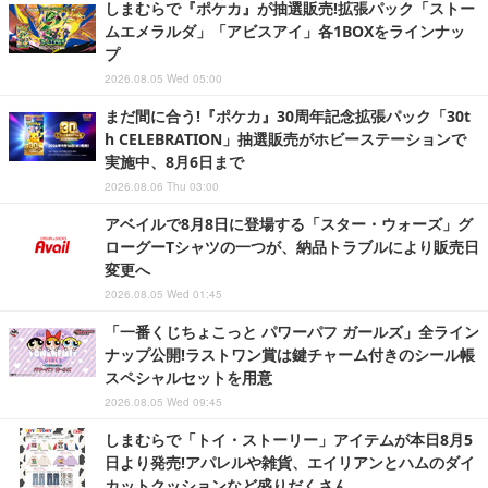
しまむらで『ポケカ』が抽選販売!拡張パック「ストー
ムエメラルダ」「アビスアイ」各1BOXをラインナッ
プ
2026.08.05 Wed 05:00
まだ間に合う!『ポケカ』30周年記念拡張パック「30t
h CELEBRATION」抽選販売がホビーステーションで
実施中、8月6日まで
2026.08.06 Thu 03:00
アベイルで8月8日に登場する「スター・ウォーズ」グ
ローグーTシャツの一つが、納品トラブルにより販売日
変更へ
2026.08.05 Wed 01:45
「一番くじちょこっと パワーパフ ガールズ」全ライン
ナップ公開!ラストワン賞は鍵チャーム付きのシール帳
スペシャルセットを用意
2026.08.05 Wed 09:45
しまむらで「トイ・ストーリー」アイテムが本日8月5
日より発売!アパレルや雑貨、エイリアンとハムのダイ
カットクッションなど盛りだくさん