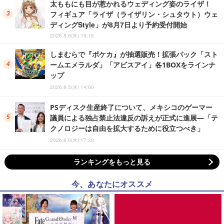
太ももにも目が惹かれるウェディング姿のライザ！
フィギュア「ライザ（ライザリン・シュタウト）ウェ
ディングStyle」が8月7日より予約受付開始
2026.8.6(木) 19:15
しまむらで『ポケカ』が抽選販売！拡張パック「スト
ームエメラルダ」「アビスアイ」各1BOXをラインナ
ップ
2026.8.5(水) 14:00
PSディスク生産終了について、メキシコのゲーマー
議員による独占禁止法違反の訴えが正式に進展―「テ
クノロジーは自由を拡大するために役立つべき」
2026.8.6(木) 17:20
ランキングをもっと見る
今、あなたにオススメ