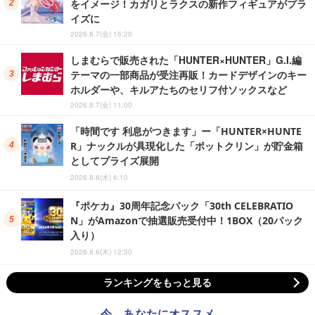
をイメージ！カガリとラクスの新作フィギュアがプラ
イズに
2026.8.7(金) 16:20
しまむらで販売された「HUNTER×HUNTER」G.I.編
テーマの一部商品が受注再販！カードデザインのキー
ホルダーや、キルアたちのセリフ付ソックスなど
2026.8.7(金) 11:00
「時間です 利息がつきます」ー「HUNTER×HUNTE
R」ナックルが具現化した「ポットクリン」が貯金箱
としてプライズ展開
2026.8.6(木) 6:10
『ポケカ』30周年記念パック「30th CELEBRATIO
N」がAmazonで抽選販売受付中！1BOX（20パック
入り）
2026.8.6(木) 12:30
ランキングをもっと見る
今、あなたにオススメ