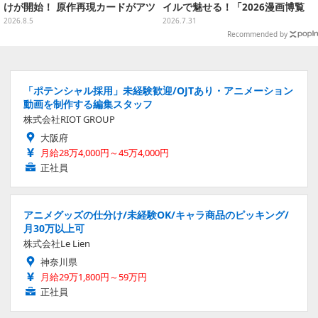
けが開始！ 原作再現カードがアツ
イルで魅せる！「2026漫画博覧
いスペシャルパック
会」百花繚乱の台湾美女12選【写
2026.8.5
2026.7.31
真37枚】
Recommended by
「ポテンシャル採用」未経験歓迎/OJTあり・アニメーション
動画を制作する編集スタッフ
株式会社RIOT GROUP
大阪府
月給28万4,000円～45万4,000円
正社員
アニメグッズの仕分け/未経験OK/キャラ商品のピッキング/
月30万以上可
株式会社Le Lien
神奈川県
月給29万1,800円～59万円
正社員