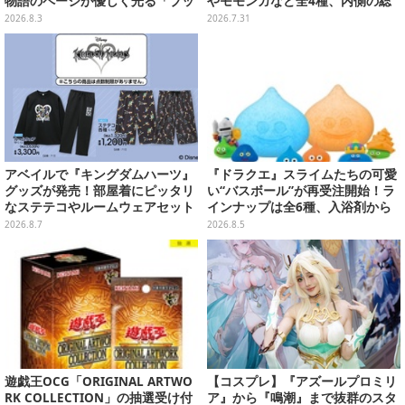
物語のページが優しく光る「ブッ
やモモンガなど全4種、内側の総
クシェイプドライト」
柄デザインも注目
2026.8.3
2026.7.31
アベイルで『キングダムハーツ』
『ドラクエ』スライムたちの可愛
グッズが発売！部屋着にピッタリ
い“バスボール”が再受注開始！ラ
なステテコやルームウェアセット
インナップは全6種、入浴剤から
モンスターのフィギュアが出てく
2026.8.7
2026.8.5
る
遊戯王OCG「ORIGINAL ARTWO
【コスプレ】『アズールプロミリ
RK COLLECTION」の抽選受け付
ア』から『鳴潮』まで抜群のスタ