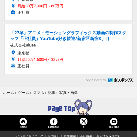
月給30万7,900円～60万円
正社員
「27卒」アニメ・モーショングラフィックス動画の制作スタ
ッフ「正社員」YouTube好き歓迎/新宿区新宿3丁目
株式会社alBee
東京都
月給25万1,600円～32万円
正社員
Sponsored by
写真・画像
ホーム
›
ゲーム
›
スマホ
›
記事
›
Home
Facebook
YouTube
X
インサイドについて
お問合せ
広告掲載
会社概要
個人情報保護方針