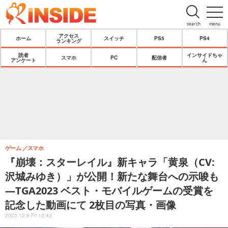
search
menu
アクセス
ホーム
スイッチ
PS5
PS4
ランキング
読者
インサイドちゃ
スマホ
PC
配信者
アンケート
ん
ゲーム
スマホ
『崩壊：スターレイル』新キャラ「黄泉（CV:
沢城みゆき）」が公開！新たな舞台への示唆も
―TGA2023 ベスト・モバイルゲームの受賞を
記念した動画にて 2枚目の写真・画像
2023.12.8 Fri 12:42