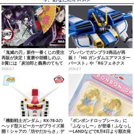
「鬼滅の刃」新作一番くじの受注
プレバンでガンプラ3商品が再
再販が決定！童磨や胡蝶しのぶ、
販！「HG ガンダムエアマスター
D賞には「炭治郎と義勇のてちて
バースト」や「RGフェネクス
ちフィギュア」も
（ナラティブVer.）」も
2026.8.7
2026.8.7
「機動戦士ガンダム」RX-78-2の
「ボンボンドロップシール」に
ヘッド型スピーカーがプライズ展
「ふなっしー」が登場！ふなっし
開！シャアの「坊やだからさ」デ
ーLANDなどで8月8日より順次発