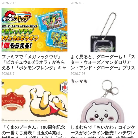
ザインなどオシャレなグラス3種
売
2026.7.13
2026.8.6
も
ファミマで「メガレックウザ」
よく見ると、グローグーも！「ス
「ピカチュウ&ゼラオラ」がもら
ター・ウォーズ／マンダロリア
える！『ポケモンフレンダ』キャ
ン・アンド・グローグー」ブリス
ンペーンが8月11日開始
ターチャームコレクションがガシ
2026.8.7
2026.7.26
ャポンに登場
「くまのプーさん」100周年記念
しまむらで「ちいかわ」コインケ
の一番くじ発表！目玉のA賞は、
ースがオンライン販売！ハチワレ