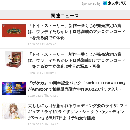
Sponsored by
関連ニュース
「トイ・ストーリー」新作一番くじが発売決定!A賞
は、ウッディたちがレトロ感満載のアナログレコード
上を走る姿で立体化
2026.08.07 Fri 03:40
「トイ・ストーリー」新作一番くじが発売決定!A賞
は、ウッディたちがレトロ感満載のアナログレコード
上を走る姿で立体化 2枚目の写真・画像
2026.08.07 Fri 03:40
『ポケカ』30周年記念パック「30th CELEBRATION」
がAmazonで抽選販売受付中!1BOX(20パック入り)
2026.08.06 Thu 03:30
太ももにも目が惹かれるウェディング姿のライザ! フィ
ギュア「ライザ(ライザリン・シュタウト)ウェディン
グStyle」が8月7日より予約受付開始
2026.08.06 Thu 10:15