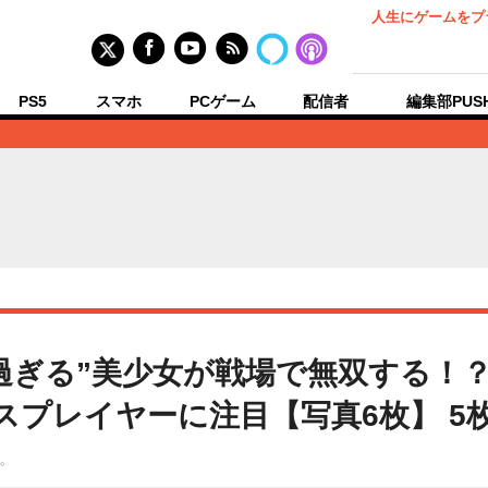
人生にゲームをプ
PS5
スマホ
PCゲーム
配信者
編集部PUS
過ぎる”美少女が戦場で無双する！？
t』のコスプレイヤーに注目【写真6枚】 
。