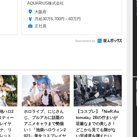
AQUARIUS株式会社
大阪府
月給30万6,700円～60万円
正社員
Sponsored by
池ハロ2
ホロライブ、にじさん
【コスプレ】『NieR:Au
リティー
じ、ブルアカに話題の
tomata』2Bの佇まいが
レイヤ
アニメキャラまで勢揃
荘厳なまでの美しさ！
ーナ、リ
い！「池袋ハロウィン2
どこから見ても隙がな
レット
023」美女コスプレイヤ
い完成度を讃えたい