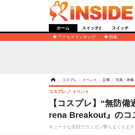
ホーム
スイッチ2
スイッチ
アクセスランキング
特集
ホーム
›
コスプレ
›
イベント
›
記事
›
写真・画像
コスプレ
イベント
【コスプレ】“無防備
rena Breakou
キュートな笑顔でガンガン撃ちまくります