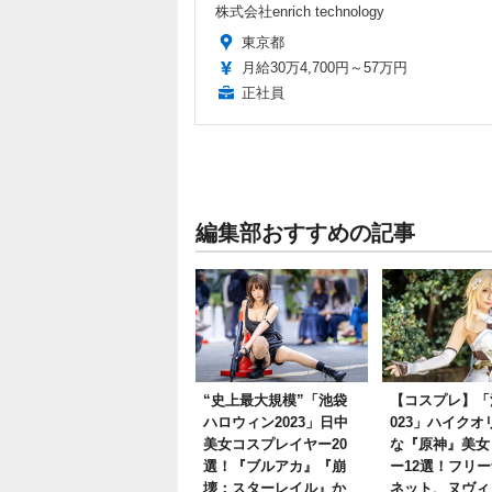
株式会社enrich technology
東京都
月給30万4,700円～57万円
正社員
編集部おすすめの記事
“史上最大規模”「池袋
【コスプレ】「
ハロウィン2023」日中
023」ハイクオ
美女コスプレイヤー20
な『原神』美女
選！『ブルアカ』『崩
ー12選！フリ
壊：スターレイル』か
ネット、ヌヴィ