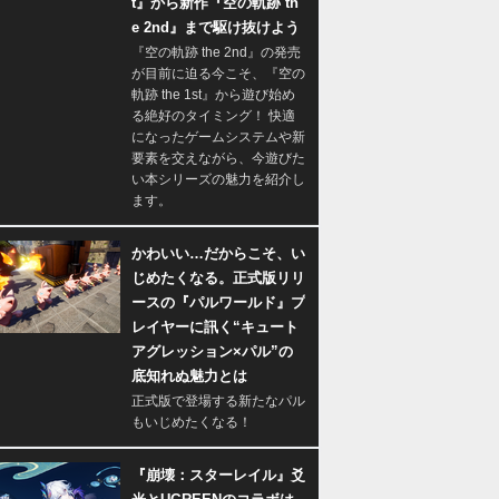
t』から新作『空の軌跡 th
e 2nd』まで駆け抜けよう
『空の軌跡 the 2nd』の発売
が目前に迫る今こそ、『空の
軌跡 the 1st』から遊び始め
る絶好のタイミング！ 快適
になったゲームシステムや新
要素を交えながら、今遊びた
い本シリーズの魅力を紹介し
ます。
かわいい…だからこそ、い
じめたくなる。正式版リリ
ースの『パルワールド』プ
レイヤーに訊く“キュート
アグレッション×パル”の
底知れぬ魅力とは
正式版で登場する新たなパル
もいじめたくなる！
『崩壊：スターレイル』爻