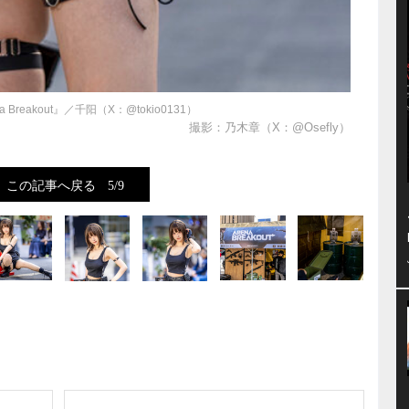
 Breakout』／千阳（X：@tokio0131）
撮影：乃木章（X：@Osefly）
この記事へ戻る
5/9