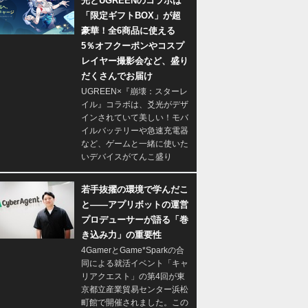
光とUGREENのコラボは
「限定ギフトBOX」が超
豪華！全6商品に使える
5％オフクーポンやコスプ
レイヤー撮影会など、盛り
だくさんでお届け
UGREEN×『崩壊：スターレ
イル』コラボは、爻光がデザ
インされていて美しい！モバ
イルバッテリーや急速充電器
など、ゲームと一緒に使いた
いデバイスがてんこ盛り
若手抜擢の環境で学んだこ
と――アプリボットの運営
プロデューサーが語る「巻
き込み力」の重要性
4GamerとGame*Sparkの合
同による就活イベント「キャ
リアクエスト」の第4回が東
京都立産業貿易センター浜松
町館で開催されました。この