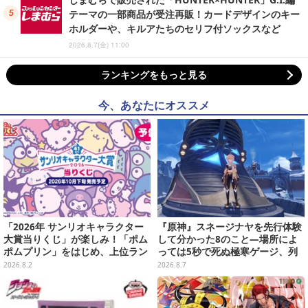
テーマの一部商品が受注再販！カードデザインのキー
ホルダーや、キルアたちのセリフ付ソックスなど
2026.8.7(金) 11:00
ランキングをもっと見る
今、あなたにオススメ
「2026年 サンリオキャラクター
『原神』スネージナヤを先行体験
大賞当りくじ」が楽しみ！「ポム
して分かった8のこと―場所によ
ポムプリン」をはじめ、上位ラン
っては5秒で死ぬ極寒ゲージ、列
クインが登場するスペシャル企画
車は“ダイナミック途中下車”可能
2026.8.2
2026.8.7
など自由度高め