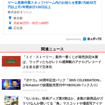
ゲーム更新作業スタッフ/ゲーム内のお知らせ更新/月給30万
円以上可/年間休日120日以上
株式会社キソシン
東京都
月給36万円～50万1,000円
正社員
Sponsored by
関連ニュース
「トイ・ストーリー」新作一番くじが発売決定!A賞
は、ウッディたちがレトロ感満載のアナログレコード
上を走る姿で立体化
2026.08.07 Fri 03:40
『ポケカ』30周年記念パック「30th CELEBRATION」
がAmazonで抽選販売受付中!1BOX(20パック入り)
2026.08.06 Thu 03:30
「ちいかわ」映画グッズ第3弾ほか、多数の新商品がズ
ラリ!なんか懐いてる「鳥」マスコットや場面写アイテ