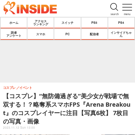
search
menu
アクセス
ホーム
スイッチ
PS5
PS4
ランキング
読者
インサイドちゃ
スマホ
PC
配信者
アンケート
ん
コスプレ
イベント
【コスプレ】“無防備過ぎる”美少女が戦場で無
双する！？略奪系スマホFPS『Arena Breakou
t』のコスプレイヤーに注目【写真6枚】 7枚目
の写真・画像
2023.11.12 Sun 13:00