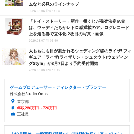
ムなど必見のラインナップ
2026.08.06 Thu 11:25
「トイ・ストーリー」新作一番くじが発売決定!A賞
は、ウッディたちがレトロ感満載のアナログレコード
上を走る姿で立体化 2枚目の写真・画像
2026.08.07 Fri 03:40
太ももにも目が惹かれるウェディング姿のライザ! フィ
ギュア「ライザ(ライザリン・シュタウト)ウェディン
グStyle」が8月7日より予約受付開始
2026.08.06 Thu 10:15
ゲームプロデューサー・ディレクター・プランナー
株式会社Studio Oops
東京都
年収280万円～720万円
正社員
「10月開始」一般事務/残業なし/未経験歓迎/「アニメ!エン