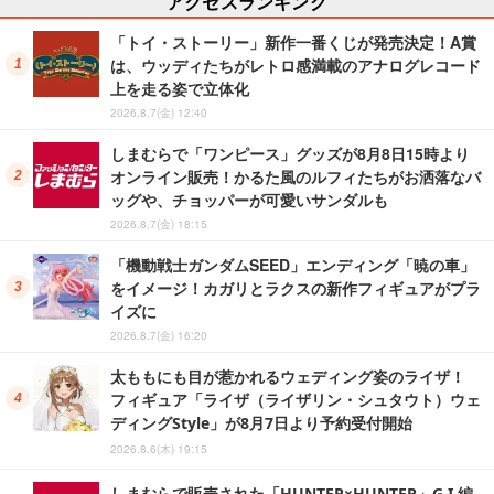
アクセスランキング
「トイ・ストーリー」新作一番くじが発売決定！A賞
は、ウッディたちがレトロ感満載のアナログレコード
上を走る姿で立体化
2026.8.7(金) 12:40
しまむらで「ワンピース」グッズが8月8日15時より
オンライン販売！かるた風のルフィたちがお洒落なバ
ッグや、チョッパーが可愛いサンダルも
2026.8.7(金) 18:15
「機動戦士ガンダムSEED」エンディング「暁の車」
をイメージ！カガリとラクスの新作フィギュアがプラ
イズに
2026.8.7(金) 16:20
太ももにも目が惹かれるウェディング姿のライザ！
フィギュア「ライザ（ライザリン・シュタウト）ウェ
ディングStyle」が8月7日より予約受付開始
2026.8.6(木) 19:15
しまむらで販売された「HUNTER×HUNTER」G.I.編