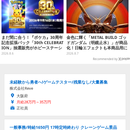
まだ間に合う！『ポケカ』30周年
金色に輝く「METAL BUILD ゴッ
記念拡張パック「30th CELEBRAT
ドガンダム（明鏡止水）」が商品
ION」抽選販売がホビーステーシ
化！日輪エフェクトも本商品用に
ョンで実施中、8月6日まで
刷新した豪華仕様
2026.8.6
2026.8.7
Recommended by
未経験から勇者へ!ゲームテスター/残業なし/大量募集
株式会社Reve
大阪府
月給28万円～35万円
正社員
一般事務/時給1650円 17時定時終わり クレーンゲーム景品