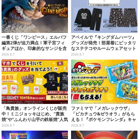
一番くじ「ワンピース」エルバフ
アベイルで『キングダムハーツ』
編第2弾が迫力満点！軍子宮フィ
グッズが発売！部屋着にピッタリ
ギュアほか、印象的なサンジを含
なステテコやルームウェアセット
む“手配書”ポスターなどにも注目
2026.8.7
2026.8.7
「鳥貴族」オンラインくじが販売
ファミマで「メガレックウザ」
中！ミニジョッキはじめ、“貴族
「ピカチュウ&ゼラオラ」がもら
焼”や”ふんわり山芋の鉄板焼”人気
える！『ポケモンフレンダ』キャ
メニューTシャツなどラインナッ
ンペーンが8月11日開始
2026.8.7
2026.8.7
プ