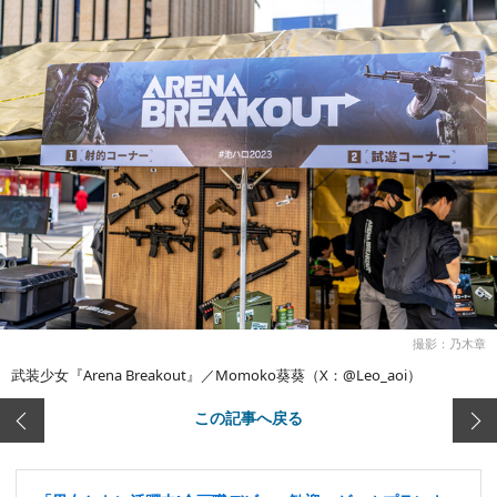
撮影：乃木章
武装少女『Arena Breakout』／Momoko葵葵（X：@Leo_aoi）
この記事へ戻る