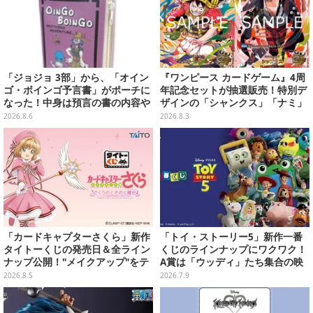
「ジョジョ 3部」から、「オイン
『ワンピース カードゲーム』4周
ゴ・ボインゴ予言書」がポーチに
年記念セットが抽選販売！特別デ
なった！中身は預言の書の内容や
ザインの「シャンクス」「ナミ」
アニメ総柄デザインをプリント
など9枚のプロモカードを収録
2026.8.6
2026.8.3
「カードキャプターさくら」新作
「トイ・ストーリー5」新作一番
タイトーくじの発売日＆全ライン
くじのラインナップにワクワク！
ナップ公開！"メイクアップ"をテ
A賞は「ウッディ」たち集合の映
ーマに、日常でも使いたくなるア
画記念フィギュア
2026.8.5
2026.7.9
イテムがズラリ