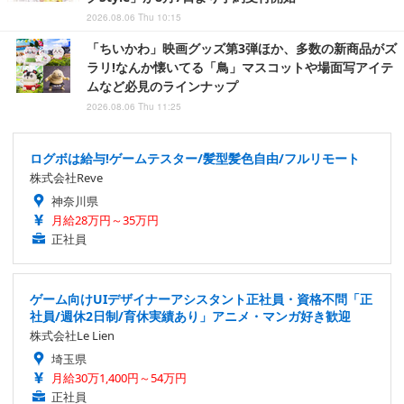
2026.08.06 Thu 10:15
「ちいかわ」映画グッズ第3弾ほか、多数の新商品がズ
ラリ!なんか懐いてる「鳥」マスコットや場面写アイテ
ムなど必見のラインナップ
2026.08.06 Thu 11:25
ログボは給与!ゲームテスター/髪型髪色自由/フルリモート
株式会社Reve
神奈川県
月給28万円～35万円
正社員
ゲーム向けUIデザイナーアシスタント正社員・資格不問「正
社員/週休2日制/育休実績あり」アニメ・マンガ好き歓迎
株式会社Le Lien
埼玉県
月給30万1,400円～54万円
正社員