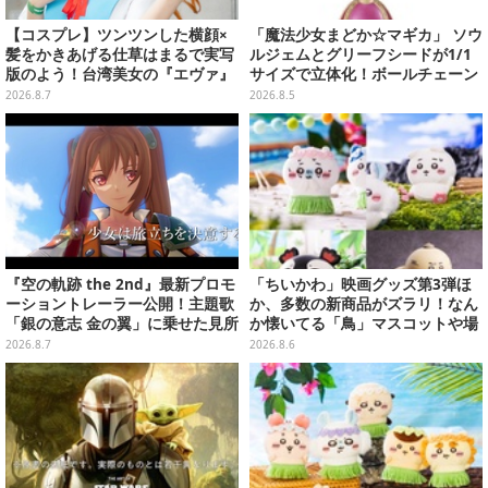
【コスプレ】ツンツンした横顔×
「魔法少女まどか☆マギカ」 ソウ
髪をかきあげる仕草はまるで実写
ルジェムとグリーフシードが1/1
版のよう！台湾美女の『エヴァ』
サイズで立体化！ボールチェーン
制服アスカが美しすぎた【写真8
を外せばフィギュアとして飾れる
2026.8.7
2026.8.5
枚】
ガシャポン全6種
『空の軌跡 the 2nd』最新プロモ
「ちいかわ」映画グッズ第3弾ほ
ーショントレーラー公開！主題歌
か、多数の新商品がズラリ！なん
「銀の意志 金の翼」に乗せた見所
か懐いてる「鳥」マスコットや場
満載の映像に
面写アイテムなど必見のラインナ
2026.8.7
2026.8.6
ップ