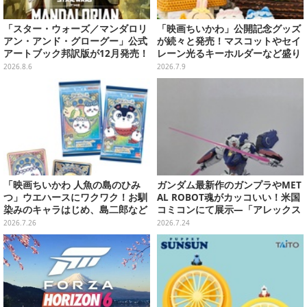
「スター・ウォーズ／マンダロリ
「映画ちいかわ」公開記念グッズ
アン・アンド・グローグー」公式
が続々と発売！マスコットやセイ
アートブック邦訳版が12月発売！
レーン光るキーホルダーなど盛り
映画のコンセプトアートやスケッ
沢山、ノベルティ3種も用意
2026.8.6
2026.7.9
チを掲載
「映画ちいかわ 人魚の島のひみ
ガンダム最新作のガンプラやMET
つ」ウエハースにワクワク！お馴
AL ROBOT魂がカッコいい！米国
染みのキャラはじめ、島二郎など
コミコンにて展示―「アレックス
セイレーン編カード全22種
ゼロ」『GUNDAM ROGUE ORBI
2026.7.26
2026.7.24
T』の主人公機