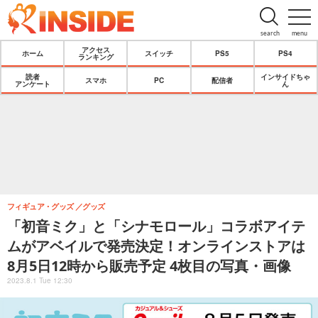
search
menu
アクセス
ホーム
スイッチ
PS5
PS4
ランキング
読者
インサイドちゃ
スマホ
PC
配信者
アンケート
ん
フィギュア・グッズ
グッズ
「初音ミク」と「シナモロール」コラボアイテ
ムがアベイルで発売決定！オンラインストアは
8月5日12時から販売予定 4枚目の写真・画像
2023.8.1 Tue 12:30