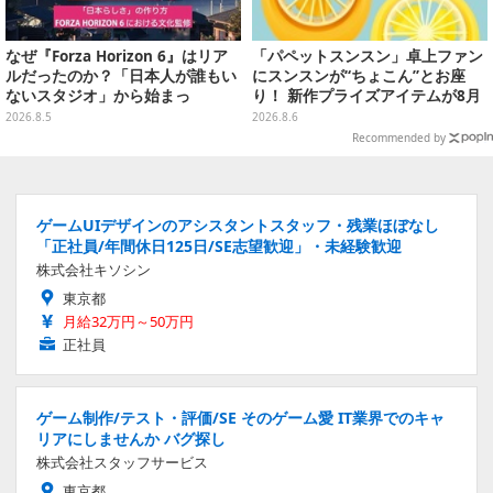
なぜ『Forza Horizon 6』はリア
「パペットスンスン」卓上ファン
ルだったのか？「日本人が誰もい
にスンスンが“ちょこん”とお座
ないスタジオ」から始まっ
り！ 新作プライズアイテムが8月
た、“生活感のある日本"の作り方
下旬より展開ーオーロラストラッ
2026.8.5
2026.8.6
【CEDEC2026】
プ付きぬいぐるみも可愛い
Recommended by
ゲームUIデザインのアシスタントスタッフ・残業ほぼなし
「正社員/年間休日125日/SE志望歓迎」・未経験歓迎
株式会社キソシン
東京都
月給32万円～50万円
正社員
ゲーム制作/テスト・評価/SE そのゲーム愛 IT業界でのキャ
リアにしませんか バグ探し
株式会社スタッフサービス
東京都