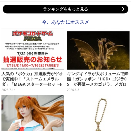
ランキングをもっと見る
今、あなたにオススメ
人気の『ポケカ』抽選販売がゲオ
キングギドラが大ボリュームで降
で実施中！「ストームエメラル
臨！ガシャポン「HGD+ ゴジラ0
ダ」「MEGA スターターセットe
5」が再販―メカゴジラ、メガロ
x」各種の全4商品
なども揃った全4種
2026.7.14
2026.8.3