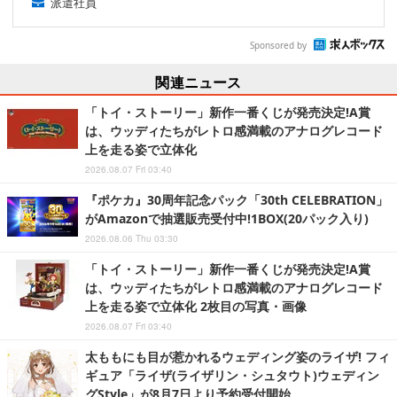
派遣社員
Sponsored by
関連ニュース
「トイ・ストーリー」新作一番くじが発売決定!A賞
は、ウッディたちがレトロ感満載のアナログレコード
上を走る姿で立体化
2026.08.07 Fri 03:40
『ポケカ』30周年記念パック「30th CELEBRATION」
がAmazonで抽選販売受付中!1BOX(20パック入り)
2026.08.06 Thu 03:30
「トイ・ストーリー」新作一番くじが発売決定!A賞
は、ウッディたちがレトロ感満載のアナログレコード
上を走る姿で立体化 2枚目の写真・画像
2026.08.07 Fri 03:40
太ももにも目が惹かれるウェディング姿のライザ! フィ
ギュア「ライザ(ライザリン・シュタウト)ウェディン
グStyle」が8月7日より予約受付開始