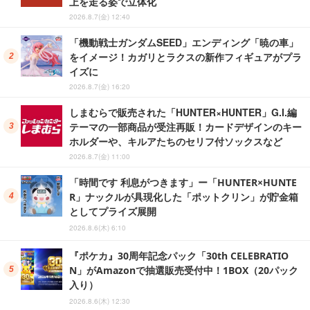
上を走る姿で立体化
2026.8.7(金) 12:40
「機動戦士ガンダムSEED」エンディング「暁の車」
をイメージ！カガリとラクスの新作フィギュアがプラ
イズに
2026.8.7(金) 16:20
しまむらで販売された「HUNTER×HUNTER」G.I.編
テーマの一部商品が受注再販！カードデザインのキー
ホルダーや、キルアたちのセリフ付ソックスなど
2026.8.7(金) 11:00
「時間です 利息がつきます」ー「HUNTER×HUNTE
R」ナックルが具現化した「ポットクリン」が貯金箱
としてプライズ展開
2026.8.6(木) 6:10
『ポケカ』30周年記念パック「30th CELEBRATIO
N」がAmazonで抽選販売受付中！1BOX（20パック
入り）
2026.8.6(木) 12:30