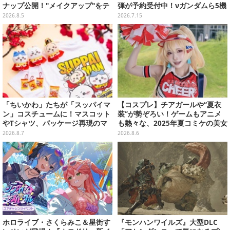
ナップ公開！"メイクアップ"をテ
弾が予約受付中！νガンダムら5機
ーマに、日常でも使いたくなるア
体と、コレクションシール全12種
2026.8.5
2026.7.15
イテムがズラリ
「ちいかわ」たちが「スッパイマ
【コスプレ】チアガールや“夏衣
ン」コスチュームに！マスコット
装”が勢ぞろい！ゲームもアニメ
やTシャツ、パッケージ再現のマ
も熱々な、2025年夏コミケの美女
グネットなど全5アイテム
レイヤーをプレイバック
2026.8.7
2026.8.6
ホロライブ・さくらみこ＆星街す
『モンハンワイルズ』大型DLC