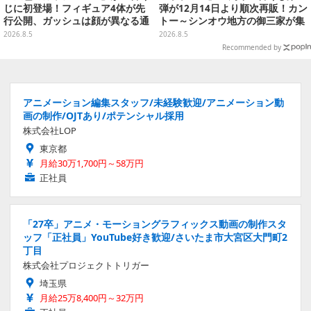
じに初登場！フィギュア4体が先
弾が12月14日より順次再販！カン
行公開、ガッシュは顔が異なる通
トー～シンオウ地方の御三家が集
常/ザケルver.の2種
まった時計、ぬいぐるみなど記念
2026.8.5
2026.8.5
グッズ盛りだくさん
Recommended by
アニメーション編集スタッフ/未経験歓迎/アニメーション動
画の制作/OJTあり/ポテンシャル採用
株式会社LOP
東京都
月給30万1,700円～58万円
正社員
「27卒」アニメ・モーショングラフィックス動画の制作スタ
ッフ「正社員」YouTube好き歓迎/さいたま市大宮区大門町2
丁目
株式会社プロジェクトトリガー
埼玉県
月給25万8,400円～32万円