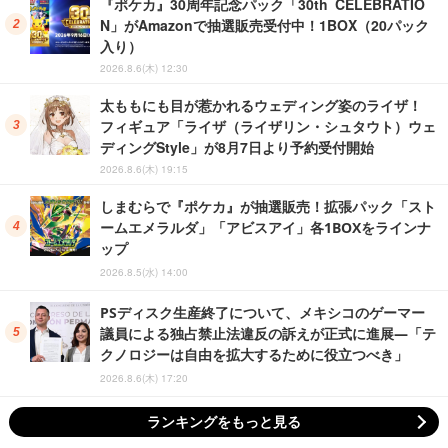
『ポケカ』30周年記念パック「30th CELEBRATIO
N」がAmazonで抽選販売受付中！1BOX（20パック
入り）
2026.8.6(木) 12:30
太ももにも目が惹かれるウェディング姿のライザ！
フィギュア「ライザ（ライザリン・シュタウト）ウェ
ディングStyle」が8月7日より予約受付開始
2026.8.6(木) 19:15
しまむらで『ポケカ』が抽選販売！拡張パック「スト
ームエメラルダ」「アビスアイ」各1BOXをラインナ
ップ
2026.8.5(水) 14:00
PSディスク生産終了について、メキシコのゲーマー
議員による独占禁止法違反の訴えが正式に進展―「テ
クノロジーは自由を拡大するために役立つべき」
2026.8.6(木) 17:20
ランキングをもっと見る