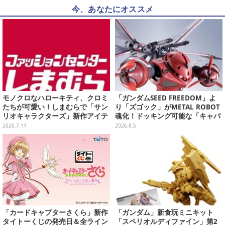
今、あなたにオススメ
モノクロなハローキティ、クロミ
「ガンダムSEED FREEDOM」よ
たちが可愛い！しまむらで「サン
り「ズゴック」がMETAL ROBOT
リオキャラクターズ」新作アイテ
魂化！ドッキング可能な「キャバ
ムが発売、マスコットやポーチ各
リアーアイフリッド」も同時に予
2026.7.11
2026.8.5
種ラインナップ
約開始
「カードキャプターさくら」新作
「ガンダム」新食玩ミニキット
タイトーくじの発売日＆全ライン
「スペリオルディファイン」第2