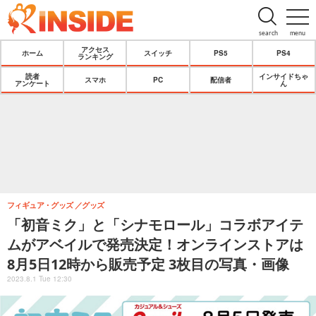
search
menu
アクセス
ホーム
スイッチ
PS5
PS4
ランキング
読者
インサイドちゃ
スマホ
PC
配信者
アンケート
ん
フィギュア・グッズ
グッズ
「初音ミク」と「シナモロール」コラボアイテ
ムがアベイルで発売決定！オンラインストアは
8月5日12時から販売予定 3枚目の写真・画像
2023.8.1 Tue 12:30