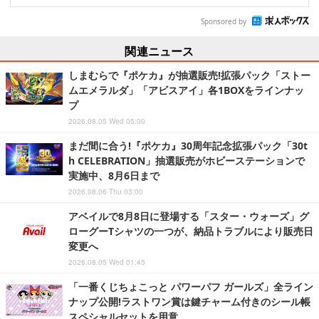
Sponsored by
関連ニュース
しまむらで『ポケカ』が抽選販売!拡張パック「ストー
ムエメラルダ」「アビスアイ」各1BOXをラインナッ
プ
2026.08.05 Wed 05:00
まだ間に合う!『ポケカ』30周年記念拡張パック「30t
h CELEBRATION」抽選販売がホビーステーションで
実施中、8月6日まで
2026.08.06 Thu 03:00
アベイルで8月8日に登場する「スター・ウォーズ」グ
ローグーTシャツの一つが、納品トラブルにより販売日
変更へ
2026.08.05 Wed 01:45
「一番くじちょこっと パワーパフ ガールズ」全ライン
ナップ公開!ラストワン賞は鍵チャーム付きのシール帳
スペシャルセットを用意