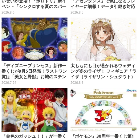
いせいが登場！『ホロドリ』新イ
「アセンダンス」で気になるプレ
ベント「シンクロする夏のスパー
イヤーに朗報！データ引継ぎ対応
クル」開催決定ーmiCometのイ
の「序盤体験版」が本日8月5日配
2026.8.6
2026.8.5
ベントメモリーや楽曲などが新た
信
に追加へ
「ディズニープリンセス」新作一
太ももにも目が惹かれるウェディ
番くじが9月5日発売！ラストワン
ング姿のライザ！ フィギュア「ラ
賞は「美女と野獣」お城のステン
イザ（ライザリン・シュタウト）
ドグラス風ライト
ウェディングStyle」が8月7日よ
2026.7.24
2026.8.6
り予約受付開始
「金色のガッシュ！！」が一番く
『ポケモン』30周年一番くじ第1