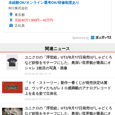
未経験OK/オンライン選考OK/研修制度あり
BCC株式会社
東京都
月給40万1,000円～43万円
正社員
Sponsored by
関連ニュース
ユニクロの「浮世絵」UTが8月17日発売!がしゃどくろ
など妖怪をモチーフにした、奥深い世界観が最高にオ
シャレ 2枚目の写真・画像
2026.08.08 Sat 15:10
「トイ・ストーリー」新作一番くじが発売決定!A賞
は、ウッディたちがレトロ感満載のアナログレコード
上を走る姿で立体化
2026.08.07 Fri 03:40
ユニクロの「浮世絵」UTが8月17日発売!がしゃどくろ
など妖怪をモチーフにした、奥深い世界観が最高にオ