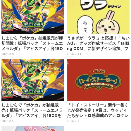
しまむら『ポケカ』抽選販売が締
うさぎが「ウラ.」と応援！「ちい
切間近！拡張パック「ストームエ
かわ」グッズ作成サービス「Talki
メラルダ」「アビスアイ」各1BO
ng ODM」に新デザイン追加、フ
Xをラインナップ
ェイスタオルやTシャツなどライ
2026.8.8
2026.7.13
ンナップ
しまむらで『ポケカ』が抽選販
「トイ・ストーリー」新作一番く
売！拡張パック「ストームエメラ
じが発売決定！A賞は、ウッディ
ルダ」「アビスアイ」各1BOXを
たちがレトロ感満載のアナログレ
ラインナップ
コード上を走る姿で立体化
2026.8.5
2026.8.7