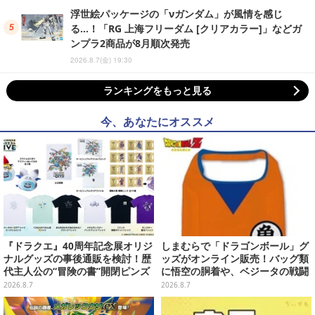
浮世絵パッケージの「νガンダム」が風情を感じ
る…！「RG 上海フリーダム [クリアカラー]」などガ
ンプラ2商品が8月順次発売
2026.8.7(金) 19:30
ランキングをもっと見る
今、あなたにオススメ
『ドラクエ』40周年記念展オリジ
しまむらで「ドラゴンボール」グ
ナルグッズの事後通販を検討！歴
ッズがオンライン販売！バッグ類
代主人公の“冒険の書”開閉ピンズ
に悟空の胴着や、ベジータの戦闘
をはじめ、ユニークなＴシャツや
服を大胆デザイン
2026.8.7
2026.8.7
雑貨など