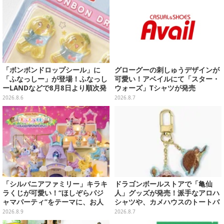
「ボンボンドロップシール」に
グローグーの刺しゅうデザインが
「ふなっしー」が登場！ふなっし
可愛い！アベイルにて「スター・
ーLANDなどで8月8日より順次発
ウォーズ」Tシャツが発売
売
2026.8.6
2026.8.7
「シルバニアファミリー」キラキ
ドラゴンボールストアで「亀仙
ラくじが可愛い！“ほしぞらパジ
人」グッズが発売！派手なアロハ
ャマパーティ”をテーマに、お人
シャツや、カメハウスのトートバ
形や建物がラインナップ
ッグなど夏らしいアイテムがズラ
2026.8.9
2026.8.7
リ