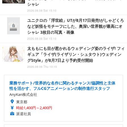
シャレ
2026.08.08 Sat 15:10
ユニクロの「浮世絵」UTが8月17日発売!がしゃどくろ
など妖怪をモチーフにした、奥深い世界観が最高にオ
シャレ 3枚目の写真・画像
2026.08.08 Sat 15:10
太ももにも目が惹かれるウェディング姿のライザ! フィ
ギュア「ライザ(ライザリン・シュタウト)ウェディン
グStyle」が8月7日より予約受付開始
2026.08.06 Thu 10:15
業務サポート/世界的な名作に関わるチャンス!協調性と主体
性を活かす、フルCGアニメーションの制作進行スタッフ
AnyKan株式会社
東京都
時給1,400円～2,400円
派遣社員