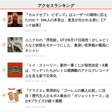
アクセスランキング
『カルドセプト ビギンズ』はユーザーの期待に応え
たのか？ 296人の本音は、意見が分かれる形に【ア
ンケ結果】
2026.8.9(日) 11:00
ユニクロの「浮世絵」UTが8月17日発売！がしゃどく
ろなど妖怪をモチーフにした、奥深い世界観が最高に
オシャレ
2026.8.9(日) 0:10
「トイ・ストーリー」新作一番くじが発売決定！A賞
は、ウッディたちがレトロ感満載のアナログレコード
上を走る姿で立体化
2026.8.7(金) 12:40
『ドラクエ』実用的な「ゴーレムの腕入れ枕」に注
目！歴代主人公＆ボス集合の「ガジェットケース」ほ
か9プライズが続々展開
2026.8.9(日) 0:20