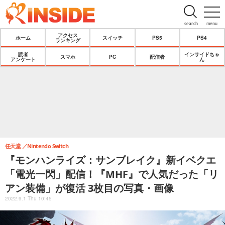
search
menu
アクセス
ホーム
スイッチ
PS5
PS4
ランキング
読者
インサイドちゃ
スマホ
PC
配信者
アンケート
ん
任天堂
Nintendo Switch
『モンハンライズ：サンブレイク』新イベクエ
「電光一閃」配信！『MHF』で人気だった「リ
アン装備」が復活 3枚目の写真・画像
2022.9.1 Thu 10:45