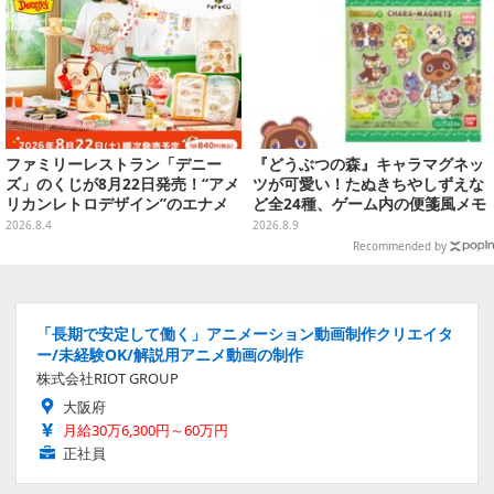
ファミリーレストラン「デニー
『どうぶつの森』キャラマグネッ
ズ」のくじが8月22日発売！“アメ
ツが可愛い！たぬきちやしずえな
リカンレトロデザイン”のエナメ
ど全24種、ゲーム内の便箋風メモ
ルバッグやTシャツなど、日常使
カード全10種も
2026.8.4
2026.8.9
いできるグッズを用意
Recommended by
「長期で安定して働く」アニメーション動画制作クリエイタ
ー/未経験OK/解説用アニメ動画の制作
株式会社RIOT GROUP
大阪府
月給30万6,300円～60万円
正社員