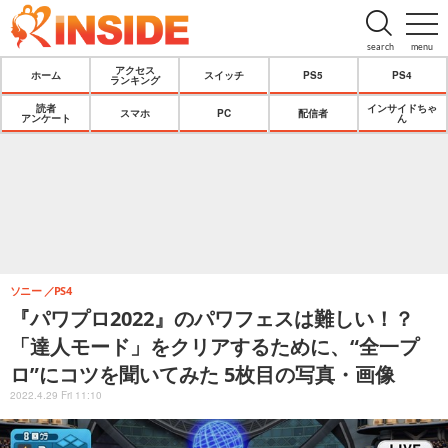
search
menu
アクセス
ホーム
スイッチ
PS5
PS4
ランキング
読者
インサイドちゃ
スマホ
PC
配信者
アンケート
ん
ソニー
PS4
『パワプロ2022』のパワフェスは難しい！？
「達人モード」をクリアするために、“全一プ
ロ”にコツを聞いてみた 5枚目の写真・画像
2022.4.29 Fri 11:10