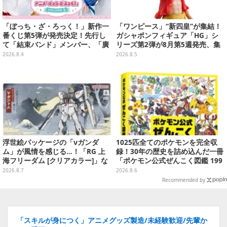
「ぼっち・ざ・ろっく！」新作一
「ワンピース」“新四皇”が集結！
番くじ第5弾が発売決定！先行し
ガシャポンフィギュア「HG」シ
て「結束バンド」メンバー、「廣
リーズ第2弾が8月第5週発売、集
井きくり」のメイド衣装フィギュ
めて並べたくなるクオリティ
2026.8.4
2026.8.5
アを公開
浮世絵パッケージの「νガンダ
1025匹全てのポケモンを完全収
ム」が風情を感じる…！「RG 上
録！30年の歴史を詰め込んだ一冊
海フリーダム [クリアカラー]」な
「ポケモン公式ぜんこく図鑑 199
どガンプラ2商品が8月順次発売
6-2026」が大ボリューム
2026.8.7
2026.8.6
Recommended by
「スキルが身につく」アニメグッズ製造/未経験歓迎/先輩か