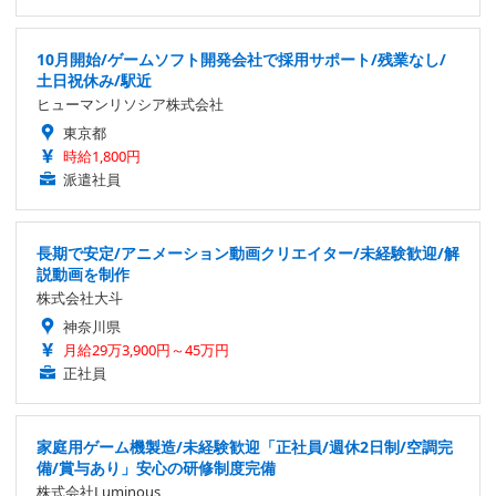
10月開始/ゲームソフト開発会社で採用サポート/残業なし/
土日祝休み/駅近
ヒューマンリソシア株式会社
東京都
時給1,800円
派遣社員
長期で安定/アニメーション動画クリエイター/未経験歓迎/解
説動画を制作
株式会社大斗
神奈川県
月給29万3,900円～45万円
正社員
家庭用ゲーム機製造/未経験歓迎「正社員/週休2日制/空調完
備/賞与あり」安心の研修制度完備
株式会社Luminous