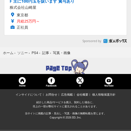
F 主に100円玉を扱います 賞与あり
株式会社山崎屋
東京都
月給25万円～
正社員
Sponsored by
写真・画像
ホーム
›
ソニー
›
PS4
›
記事
›
Home
Facebook
YouTube
X
インサイドについて
お問合せ
広告掲載
会社概要
個人情報保護方針
紹介した商品/サービスを購入、契約した場合に、
売上の一部が弊社サイトに還元されることがあります。
当サイトに掲載の記事・見出し・写真・画像の無断転載を禁じます。
Copyright © 2026 IID, Inc.