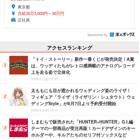
東京都
月給26万5,000円～30万円
正社員
Sponsored by
アクセスランキング
「トイ・ストーリー」新作一番くじが発売決定！A賞
は、ウッディたちがレトロ感満載のアナログレコード
上を走る姿で立体化
2026.8.7(金) 12:40
太ももにも目が惹かれるウェディング姿のライザ！
フィギュア「ライザ（ライザリン・シュタウト）ウェ
ディングStyle」が8月7日より予約受付開始
2026.8.6(木) 19:15
しまむらで販売された「HUNTER×HUNTER」G.I.編
テーマの一部商品が受注再販！カードデザインのキー
ホルダーや、キルアたちのセリフ付ソックスなど