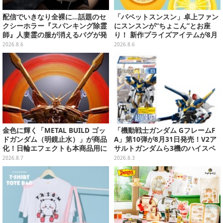
配信でいきなり全裸に…話題のセ
「パペットスンスン」卓上ファン
クシーホラー『スパンキング除霊
にスンスンが“ちょこん”とお座
師』人妻霊の服が消えるバグが発
り！ 新作プライズアイテムが8月
生。「丸裸になる現象を泣きなが
下旬より展開ーオーロラストラッ
2026.8.6
2026.8.6
ら修正しました」と現在はアプデ
プ付きぬいぐるみも可愛い
済み
金色に輝く「METAL BUILD ゴッ
「機動戦士ガンダム GフレームF
ドガンダム（明鏡止水）」が商品
A」第10弾が8月31日発売！V2ア
化！日輪エフェクトも本商品用に
サルトガンダムら3機のハイスペ
刷新した豪華仕様
ック可動フィギュア
2026.8.7
2026.8.3