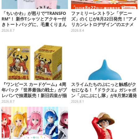
「ちいかわ」が怒りで"TRANSFO
ファミリーレストラン「デニー
RM"！ 新作Tシャツとアクキー付
ズ」のくじが8月22日発売！“アメ
きトートバッグに、毛量くりまん
リカンレトロデザイン”のエナメ
じゅうなど全6アイテムが仲間入
ルバッグやTシャツなど、日常使
2026.8.7
2026.8.4
り
いできるグッズを用意
『ワンピース カードゲーム』4周
スライムたちのぷにっと触感がク
年パック「世界最強の戦士」がプ
セになる！『ドラクエ』ガシャポ
レバンで抽選販売！新旧四皇が揃
ン「ぷにぷにし隊」が8月第2週発
い踏み、刃牙作者が描く「カイド
売―全4種ではぐれメタルは固め
2026.8.7
2026.8.1
ウ」も