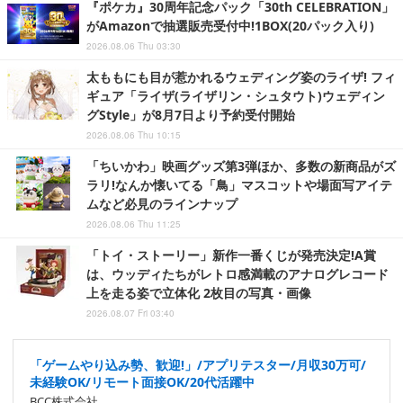
『ポケカ』30周年記念パック「30th CELEBRATION」
がAmazonで抽選販売受付中!1BOX(20パック入り)
2026.08.06 Thu 03:30
太ももにも目が惹かれるウェディング姿のライザ! フィ
ギュア「ライザ(ライザリン・シュタウト)ウェディン
グStyle」が8月7日より予約受付開始
2026.08.06 Thu 10:15
「ちいかわ」映画グッズ第3弾ほか、多数の新商品がズ
ラリ!なんか懐いてる「鳥」マスコットや場面写アイテ
ムなど必見のラインナップ
2026.08.06 Thu 11:25
「トイ・ストーリー」新作一番くじが発売決定!A賞
は、ウッディたちがレトロ感満載のアナログレコード
上を走る姿で立体化 2枚目の写真・画像
2026.08.07 Fri 03:40
「ゲームやり込み勢、歓迎!」/アプリテスター/月収30万可/
未経験OK/リモート面接OK/20代活躍中
BCC株式会社