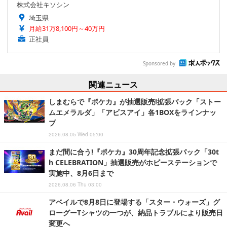
株式会社キソシン
埼玉県
月給31万8,100円～40万円
正社員
Sponsored by
関連ニュース
しまむらで『ポケカ』が抽選販売!拡張パック「ストー
ムエメラルダ」「アビスアイ」各1BOXをラインナッ
プ
2026.08.05 Wed 05:00
まだ間に合う!『ポケカ』30周年記念拡張パック「30t
h CELEBRATION」抽選販売がホビーステーションで
実施中、8月6日まで
2026.08.06 Thu 03:00
アベイルで8月8日に登場する「スター・ウォーズ」グ
ローグーTシャツの一つが、納品トラブルにより販売日
変更へ