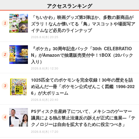
アクセスランキング
「ちいかわ」映画グッズ第3弾ほか、多数の新商品が
ズラリ！なんか懐いてる「鳥」マスコットや場面写ア
イテムなど必見のラインナップ
2026.8.6(木) 20:25
『ポケカ』30周年記念パック「30th CELEBRATIO
N」がAmazonで抽選販売受付中！1BOX（20パック
入り）
2026.8.6(木) 12:30
1025匹全てのポケモンを完全収録！30年の歴史を詰
め込んだ一冊「ポケモン公式ぜんこく図鑑 1996-202
6」が大ボリューム
2026.8.6(木) 20:40
PSディスク生産終了について、メキシコのゲーマー
議員による独占禁止法違反の訴えが正式に進展―「テ
クノロジーは自由を拡大するために役立つべき」
2026.8.6(木) 17:20