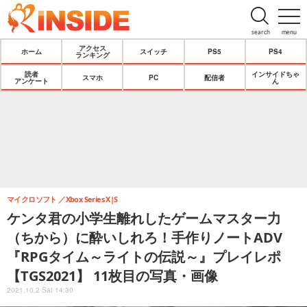
search
menu
アクセス
ホーム
スイッチ
PS5
PS4
ランキング
読者
インサイドちゃ
スマホ
PC
配信者
アンケート
ん
マイクロソフト
Xbox Series X|S
ケンタ君の小学生離れしたゲームマスター力
（ちから）に酔いしれろ！手作りノートADV
『RPGタイム～ライトの伝説～』プレイレポ
【TGS2021】 11枚目の写真・画像
2021.10.2 Sat 14:30