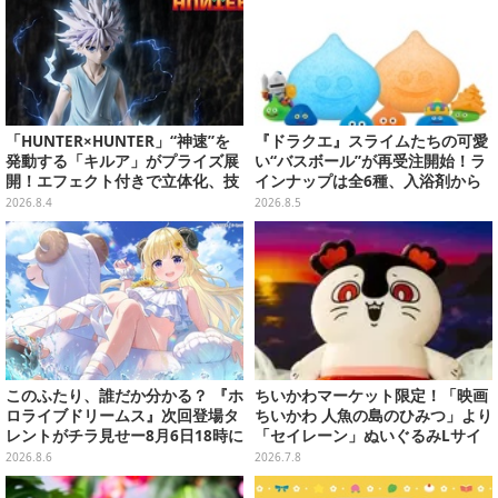
「HUNTER×HUNTER」“神速”を
『ドラクエ』スライムたちの可愛
発動する「キルア」がプライズ展
い“バスボール”が再受注開始！ラ
開！エフェクト付きで立体化、技
インナップは全6種、入浴剤から
名アクリルパネル付き
モンスターのフィギュアが出てく
2026.8.4
2026.8.5
る
このふたり、誰だか分かる？ 『ホ
ちいかわマーケット限定！「映画
ロライブドリームス』次回登場タ
ちいかわ 人魚の島のひみつ」より
レントがチラ見せー8月6日18時に
「セイレーン」ぬいぐるみLサイ
詳細が公開
ズが7月24日より予約開始
2026.8.6
2026.7.8