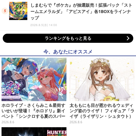
しまむらで『ポケカ』が抽選販売！拡張パック「スト
ームエメラルダ」「アビスアイ」各1BOXをラインナ
ップ
2026.8.5(水) 14:00
ランキングをもっと見る
今、あなたにオススメ
ホロライブ・さくらみこ＆星街す
太ももにも目が惹かれるウェディ
いせいが登場！『ホロドリ』新イ
ング姿のライザ！ フィギュア「ラ
ベント「シンクロする夏のスパー
イザ（ライザリン・シュタウト）
クル」開催決定ーmiCometのイ
ウェディングStyle」が8月7日よ
2026.8.6
2026.8.6
ベントメモリーや楽曲などが新た
り予約受付開始
に追加へ