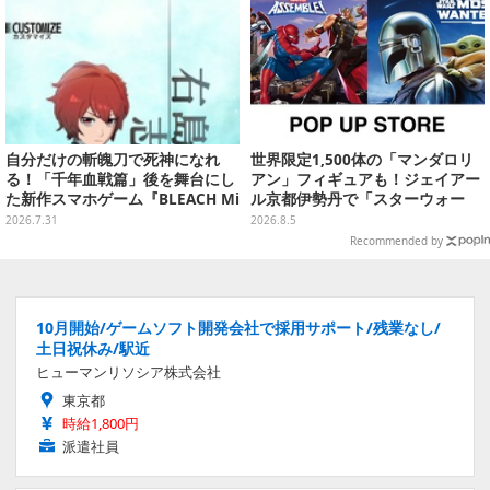
自分だけの斬魄刀で死神になれ
世界限定1,500体の「マンダロリ
る！「千年血戦篇」後を舞台にし
アン」フィギュアも！ジェイアー
た新作スマホゲーム『BLEACH Mi
ル京都伊勢丹で「スターウォー
rrors High』クローズドβテスト
ズ」&「マーベル」ポップアップ
2026.7.31
2026.8.5
レポート
ストア開催
Recommended by
10月開始/ゲームソフト開発会社で採用サポート/残業なし/
土日祝休み/駅近
ヒューマンリソシア株式会社
東京都
時給1,800円
派遣社員