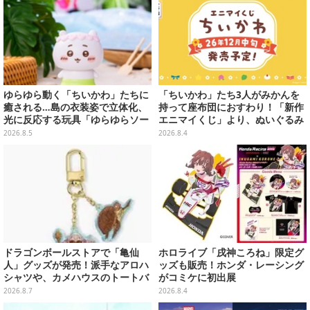
ゆらゆら動く「ちいかわ」たちに
「ちいかわ」たち3人がみかんを
癒される…島の衣装姿で立体化、
持って座布団におすわり！「新作
光に反応する玩具「ゆらゆらソー
エニマイくじ」より、ぬいぐるみ
ラー」全8種が全国アミューズメ
画像が初公開
2026.8.5
2026.8.4
ント施設にて展開
ドラゴンボールストアで「亀仙
ホロライブ「戌神ころね」限定グ
人」グッズが発売！派手なアロハ
ッズも販売！ホンダ・レーシング
シャツや、カメハウスのトートバ
がコミケに初出展
ッグなど夏らしいアイテムがズラ
2026.8.7
2026.8.4
リ