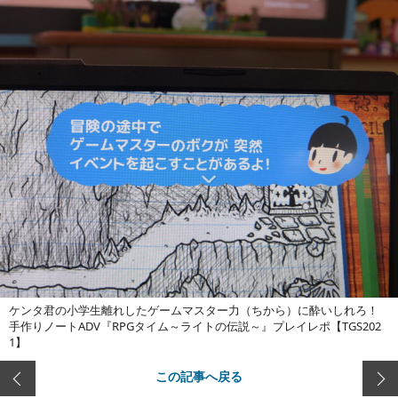
ケンタ君の小学生離れしたゲームマスター力（ちから）に酔いしれろ！
手作りノートADV『RPGタイム～ライトの伝説～』プレイレポ【TGS202
1】
この記事へ戻る