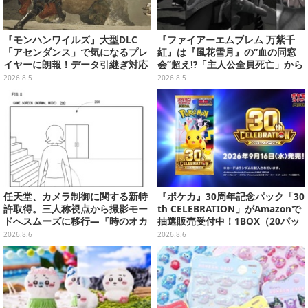
『モンハンワイルズ』大型DLC
『ファイアーエムブレム 万紫千
「アセンダンス」で気になるプレ
紅』は『風花雪月』の“血の同窓
イヤーに朗報！データ引継ぎ対応
会”超え!?「主人公全員死亡」から
の「序盤体験版」が本日8月5日配
始まる物語は、様々なシリーズ作
2026.8.5
2026.8.5
信
を想起させる
任天堂、カメラ制御に関する新特
『ポケカ』30周年記念パック「30
許取得。三人称視点から撮影モー
th CELEBRATION」がAmazonで
ドへスムーズに移行―『時のオカ
抽選販売受付中！1BOX（20パッ
リナ』リメイク版との関連を推測
ク入り）
2026.8.6
2026.8.6
する声も