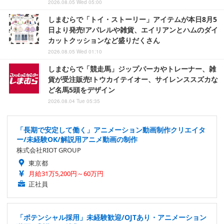
2026.08.05 Wed 05:00
しまむらで「トイ・ストーリー」アイテムが本日8月5
日より発売!アパレルや雑貨、エイリアンとハムのダイ
カットクッションなど盛りだくさん
2026.08.05 Wed 01:10
しまむらで「競走馬」ジップパーカやトレーナー、雑
貨が受注販売!トウカイテイオー、サイレンススズカな
ど名馬5頭をデザイン
2026.08.04 Tue 05:35
「長期で安定して働く」アニメーション動画制作クリエイタ
ー/未経験OK/解説用アニメ動画の制作
株式会社RIOT GROUP
東京都
月給31万5,200円～60万円
正社員
「ポテンシャル採用」未経験歓迎/OJTあり・アニメーション