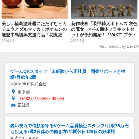
美しい輪島塗漆器にたたずむピカ
新作映画「装甲騎兵ボトムズ 灰色
チュウとダルマッカ！ポケモンの
の魔女」から6機体プラキットセ
能登半島復興支援商品「花丸紋
ットが予約開始！「VAKIT プラト
椀」が8月8日発売
ーン」第1弾、各部関節可動仕様
2026.8.6
2026.8.6
Recommended by
ゲームQAスタッフ「未経験から正社員」開発サポートと検
証/昇給年2回
AQUARIUS株式会社
東京都
月給32万4,900円～45万円
正社員
鋭い視点で信頼を守る!/ゲーム品質検証スタッフ/月収35万円
も狙える/週2日休みの働き方/年間休日125日の好環境
株式会社C-Link