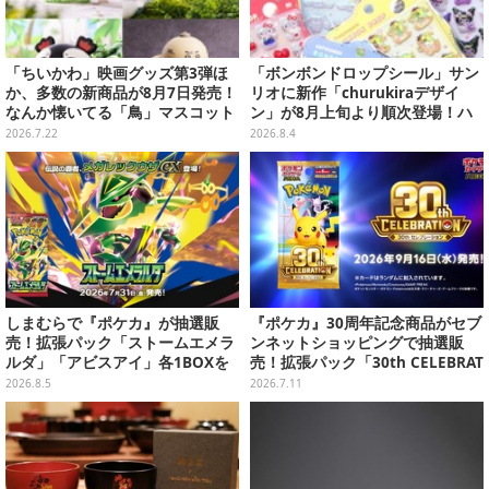
「ちいかわ」映画グッズ第3弾ほ
「ボンボンドロップシール」サン
か、多数の新商品が8月7日発売！
リオに新作「churukiraデザイ
なんか懐いてる「鳥」マスコット
ン」が8月上旬より順次登場！ハ
や場面写アイテムなど必見のライ
ローキティ、はぴだんぶいなど全
2026.7.22
2026.8.4
ンナップ
8種類
しまむらで『ポケカ』が抽選販
『ポケカ』30周年記念商品がセブ
売！拡張パック「ストームエメラ
ンネットショッピングで抽選販
ルダ」「アビスアイ」各1BOXを
売！拡張パック「30th CELEBRAT
ラインナップ
ION」と「エーフィ・ブラッキー
2026.8.5
2026.7.11
セット」が対象