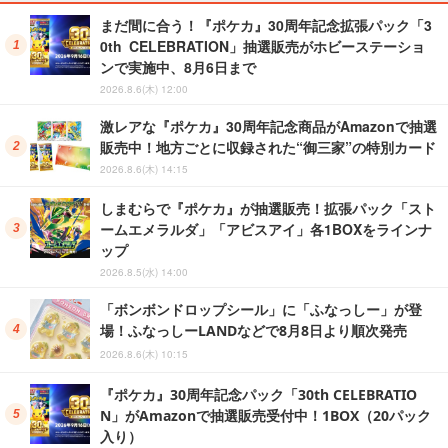
まだ間に合う！『ポケカ』30周年記念拡張パック「3
0th CELEBRATION」抽選販売がホビーステーショ
ンで実施中、8月6日まで
2026.8.6(木) 12:00
激レアな『ポケカ』30周年記念商品がAmazonで抽選
販売中！地方ごとに収録された“御三家”の特別カード
2026.8.6(木) 14:15
しまむらで『ポケカ』が抽選販売！拡張パック「スト
ームエメラルダ」「アビスアイ」各1BOXをラインナ
ップ
2026.8.5(水) 14:00
「ボンボンドロップシール」に「ふなっしー」が登
場！ふなっしーLANDなどで8月8日より順次発売
2026.8.6(木) 10:15
『ポケカ』30周年記念パック「30th CELEBRATIO
N」がAmazonで抽選販売受付中！1BOX（20パック
入り）