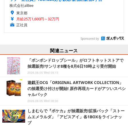
株式会社alBee
東京都
月給25万1,600円～32万円
正社員
Sponsored by
関連ニュース
「ボンボンドロップシール」がロフトネットストアで
抽選販売!サンリオ8種を8月6日10時より受付開始
2026.08.05 Wed 09:15
遊戯王OCG「ORIGINAL ARTWORK COLLECTION」
の抽選受け付けが開始! 原作再現カードがアツいスペシ
ャルパック
2026.08.05 Wed 08:30
しまむらで『ポケカ』が抽選販売!拡張パック「ストー
ムエメラルダ」「アビスアイ」各1BOXをラインナッ
プ