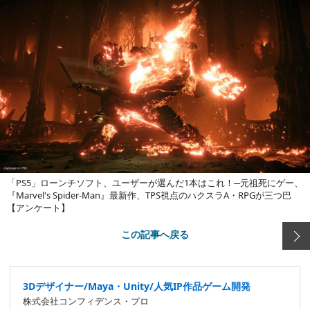
「PS5」ローンチソフト、ユーザーが選んだ1本はこれ！─元祖死にゲー、
『Marvel's Spider-Man』最新作、TPS視点のハクスラA・RPGが三つ巴
【アンケート】
この記事へ戻る
3Dデザイナー/Maya・Unity/人気IP作品ゲーム開発
株式会社コンフィデンス・プロ