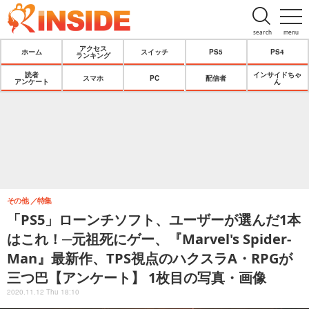
search
menu
アクセス
ホーム
スイッチ
PS5
PS4
ランキング
読者
インサイドちゃ
スマホ
PC
配信者
アンケート
ん
その他
特集
「PS5」ローンチソフト、ユーザーが選んだ1本
はこれ！─元祖死にゲー、『Marvel's Spider-
Man』最新作、TPS視点のハクスラA・RPGが
三つ巴【アンケート】 1枚目の写真・画像
2020.11.12 Thu 18:10