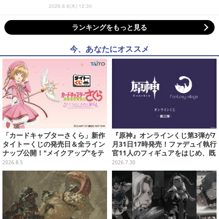
2026.8.6(木) 12:30
ランキングをもっと見る
今、あなたにオススメ
「カードキャプターさくら」新作
『原神』オンラインくじ第3弾が7
タイトーくじの発売日＆全ライン
月31日17時発売！ファデュイ執行
ナップ公開！"メイクアップ"をテ
官11人のフィギュアをはじめ、既
ーマに、日常でも使いたくなるア
存人気グッズがお得に当たる
2026.8.5
2026.7.30
イテムがズラリ