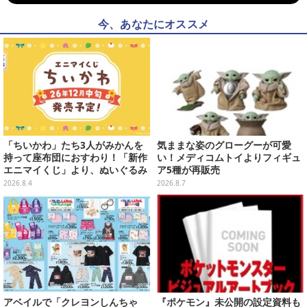
今、あなたにオススメ
「ちいかわ」たち3人がみかんを
気ままな姿のグローグーが可愛
持って座布団におすわり！「新作
い！メディコムトイよりフィギュ
エニマイくじ」より、ぬいぐるみ
ア5種が再販売
画像が初公開
2026.8.4
2026.8.7
アベイルで「クレヨンしんちゃ
『ポケモン』未公開の設定資料も