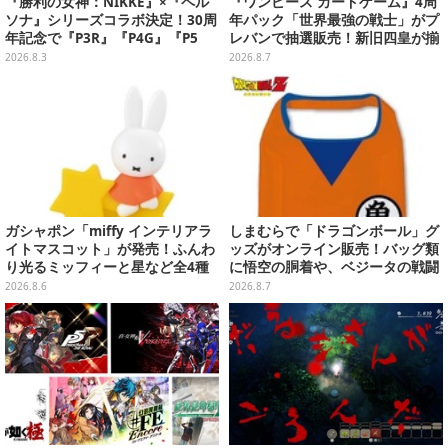
『勝利の女神：NIKKE』×『ペル
『ワンピース カードゲーム』4周
ソナ』シリーズコラボ決定！30周
年パック「世界最強の戦士」がプ
年記念で『P3R』『P4G』『P5
レバンで抽選販売！新旧四皇が揃
R』の3作品参戦
い踏み、刃牙作者が描く「カイド
2026.8.3
2026.8.7
ウ」も
ガシャポン「miffy インテリアラ
しまむらで「ドラゴンボール」グ
イトマスコット」が発売！ふんわ
ッズがオンライン販売！バッグ類
り光るミッフィーと星など全4種
に悟空の胴着や、ベジータの戦闘
ラインナップ
服を大胆デザイン
2026.8.6
2026.8.7