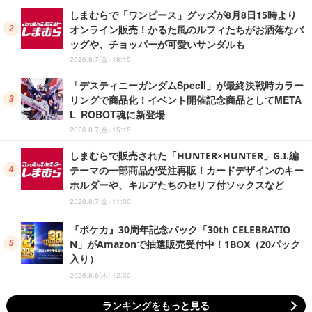
しまむらで「ワンピース」グッズが8月8日15時より
オンライン販売！かるた風のルフィたちがお洒落なバ
ッグや、チョッパーが可愛いサンダルも
2026.8.7(金) 18:15
「デスティニーガンダムSpecII」が最終決戦時カラー
リングで商品化！イベント開催記念商品としてMETA
L ROBOT魂に新登場
2026.8.7(金) 15:15
しまむらで販売された「HUNTER×HUNTER」G.I.編
テーマの一部商品が受注再販！カードデザインのキー
ホルダーや、キルアたちのセリフ付ソックスなど
2026.8.7(金) 11:00
『ポケカ』30周年記念パック「30th CELEBRATIO
N」がAmazonで抽選販売受付中！1BOX（20パック
入り）
2026.8.6(木) 12:30
ランキングをもっと見る