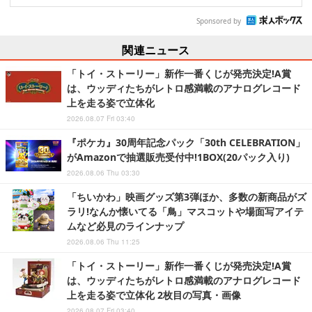
Sponsored by
関連ニュース
「トイ・ストーリー」新作一番くじが発売決定!A賞
は、ウッディたちがレトロ感満載のアナログレコード
上を走る姿で立体化
2026.08.07 Fri 03:40
『ポケカ』30周年記念パック「30th CELEBRATION」
がAmazonで抽選販売受付中!1BOX(20パック入り)
2026.08.06 Thu 03:30
「ちいかわ」映画グッズ第3弾ほか、多数の新商品がズ
ラリ!なんか懐いてる「鳥」マスコットや場面写アイテ
ムなど必見のラインナップ
2026.08.06 Thu 11:25
「トイ・ストーリー」新作一番くじが発売決定!A賞
は、ウッディたちがレトロ感満載のアナログレコード
上を走る姿で立体化 2枚目の写真・画像
2026.08.07 Fri 03:40