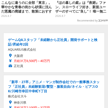
こんなに違うのに全部「東京」。
『ほの暮しの庭』は『夜廻』ファ
華やかな青春の街から砂漠に沈ん
ン、スローライフ好き、新規ユー
だ悪魔の廃墟まで、散策におすす
ザーのすべてに“良し”！ 唯一無二
め東京ゲーム5選【特集】
の「不穏生活シム」恐怖も暮らし
2026.8.7
2026.8.7
もお好み次第【プレイレポ】
Recommended by
ゲームQAスタッフ「未経験から正社員」開発サポートと検
証/昇給年2回
AQUARIUS株式会社
大阪府
月給31万6,500円～40万円
正社員
「新卒・27卒」アニメ・マンガ制作会社での一般事務スタッ
フ「正社員」未経験歓迎/髪型・服装自由/ネイル・ピアスO
K/川崎市幸区中幸町1丁目
株式会社大斗
神奈川県
月給25万2,100円～32万円