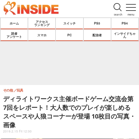
search
menu
アクセス
ホーム
スイッチ
PS5
PS4
ランキング
読者
インサイドちゃ
スマホ
PC
配信者
アンケート
ん
その他
玩具
ディライトワークス主催ボードゲーム交流会第
7回をレポート！大人数でのプレイが楽しめる
スペースや人狼コーナーが登場 10枚目の写真・
画像
2019.2.15 Fri 12:00