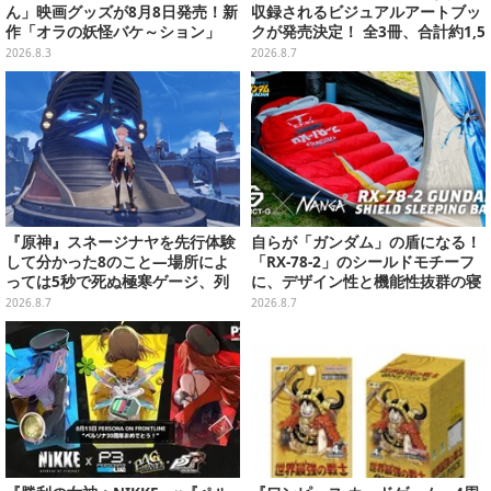
ん」映画グッズが8月8日発売！新
収録されるビジュアルアートブッ
作「オラの妖怪バケ～ション」
クが発売決定！ 全3冊、合計約1,5
や、「ヘンダーランド」「暗黒タ
00ページの大ボリュームでシリー
2026.8.3
2026.8.7
マタマ」などをフィーチャー
ズ30年を振り返る
『原神』スネージナヤを先行体験
自らが「ガンダム」の盾になる！
して分かった8のこと―場所によ
「RX-78-2」のシールドモチーフ
っては5秒で死ぬ極寒ゲージ、列
に、デザイン性と機能性抜群の寝
車は“ダイナミック途中下車”可能
袋がプレバンで2次予約
2026.8.7
2026.8.7
など自由度高め