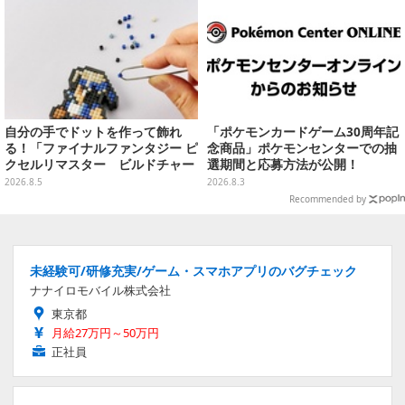
自分の手でドットを作って飾れ
「ポケモンカードゲーム30周年記
る！「ファイナルファンタジー ピ
念商品」ポケモンセンターでの抽
クセルリマスター ビルドチャー
選期間と応募方法が公開！
ムコレクション Vol.3」が予約
2026.8.5
2026.8.3
開始
Recommended by
未経験可/研修充実/ゲーム・スマホアプリのバグチェック
ナナイロモバイル株式会社
東京都
月給27万円～50万円
正社員