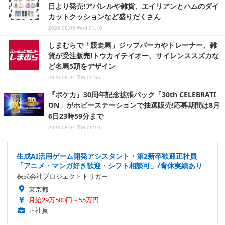
日より発売!アパレルや雑貨、エイリアンとハムのダイ
カットクッションなど盛りだくさん
2026.08.05 Wed 01:10
しまむらで「競走馬」ジップパーカやトレーナー、雑
貨が受注販売!トウカイテイオー、サイレンススズカな
ど名馬5頭をデザイン
2026.08.04 Tue 05:35
『ポケカ』30周年記念拡張パック「30th CELEBRATI
ON」がホビーステーションで抽選販売!応募期間は8月
6日23時59分まで
2026.08.04 Tue 09:10
生成AI活用ゲーム開発アシスタント・第2新卒歓迎正社員
「アニメ・マンガ好き歓迎・シフト相談可」/育休実績あり
株式会社プロジェクトトリガー
東京都
月給29万500円～55万円
正社員