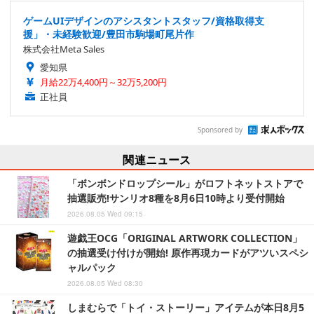
ゲームUIデザインのアシスタントスタッフ/資格取得支
援」・未経験歓迎/豊田市駒場町尾片作
株式会社Meta Sales
愛知県
月給22万4,400円～32万5,200円
正社員
Sponsored by
関連ニュース
「ボンボンドロップシール」がロフトネットストアで
抽選販売!サンリオ8種を8月6日10時より受付開始
2026.08.05 Wed 09:15
遊戯王OCG「ORIGINAL ARTWORK COLLECTION」
の抽選受け付けが開始! 原作再現カードがアツいスペシ
ャルパック
2026.08.05 Wed 08:30
しまむらで「トイ・ストーリー」アイテムが本日8月5