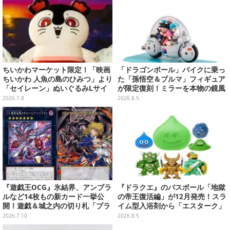
ちいかわマーケット限定！「映画
「ドラゴンボール」バイクに乗っ
ちいかわ 人魚の島のひみつ」より
た「孫悟空＆ブルマ」フィギュア
「セイレーン」ぬいぐるみLサイ
が限定復刻！ミラーを本物の鏡風
ズが7月24日より予約開始
や、ブルマの目元が映りこむ描写
2026.7.8
2026.8.5
にできるステッカーを収録
『遊戯王OCG』氷結界、アンブラ
『ドラクエ』のバスボール「地獄
ルなど14枚もの新カード一挙公
の帝王復活編」が12月発売！スラ
開！遊戯＆城之内の切り札「ブラ
イム型入浴剤から「エスターク」
ック・デーモンズ・ドラゴン」も
「デスピサロ」ら6体が飛び出す
2026.7.10
2026.8.5
新たな装いで登場