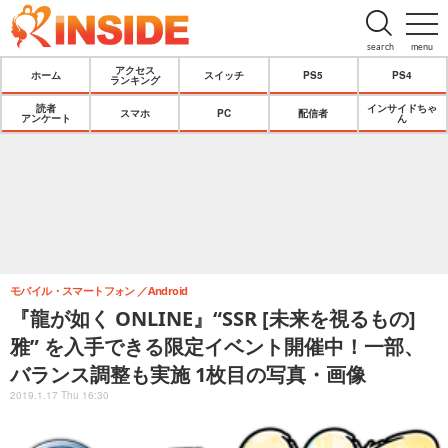
search
menu
アクセス
ホーム
スイッチ
PS5
PS4
ランキング
読者
インサイドちゃ
スマホ
PC
配信者
アンケート
ん
モバイル・スマートフォン
Android
『龍が如く ONLINE』“SSR [未来を視るもの]
雅” を入手できる限定イベント開催中！一部、
バランス調整も実施 1枚目の写真・画像
2019.1.17 Thu 16:30