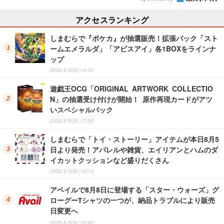
アクセスランキング
しまむらで『ポケカ』が抽選販売！拡張パック「スト
ームエメラルダ」「アビスアイ」各1BOXをラインナ
ップ
2026.8.5(水) 14:00
遊戯王OCG「ORIGINAL ARTWORK COLLECTIO
N」の抽選受け付けが開始！ 原作再現カードがアツ
いスペシャルパック
2026.8.5(水) 17:30
しまむらで「トイ・ストーリー」アイテムが本日8月5
日より発売！アパレルや雑貨、エイリアンとハムのダ
イカットクッションなど盛りだくさん
2026.8.5(水) 10:10
アベイルで8月8日に登場する「スター・ウォーズ」グ
ローグーTシャツの一つが、納品トラブルにより販売
日変更へ
2026.8.5(水) 10:45