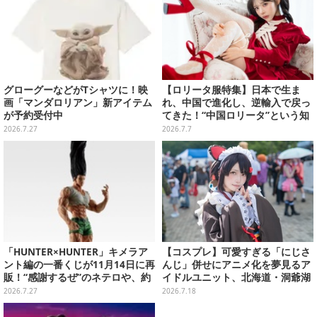
グローグーなどがTシャツに！映
【ロリータ服特集】日本で生ま
画「マンダロリアン」新アイテム
れ、中国で進化し、逆輸入で戻っ
が予約受付中
てきた！“中国ロリータ”という知
られざる巨大カルチャーの今を取
2026.7.27
2026.7.7
材【写真22枚】
「HUNTER×HUNTER」キメラア
【コスプレ】可愛すぎる「にじさ
ント編の一番くじが11月14日に再
んじ」併せにアニメ化を夢見るア
販！“感謝するぜ”のネテロや、約
イドルユニット、北海道・洞爺湖
1mある「ゴンさん フィギュア」
に花開く可憐なレイヤー10選【写
2026.7.27
2026.7.18
も
真46枚】