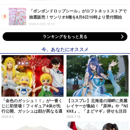
「ボンボンドロップシール」がロフトネットストアで
抽選販売！サンリオ8種を8月6日10時より受付開始
2026.8.5(水) 18:15
ランキングをもっと見る
今、あなたにオススメ
「金色のガッシュ！！」が一番く
【コスプレ】北海道の湖畔に美麗
じに初登場！フィギュア4体が先
レイヤーが集結！『原神』や『NI
行公開、ガッシュは顔が異なる通
KKE』、「まどマギ」併せも注目
常/ザケルver.の2種
の美女たち11選【写真51枚】
2026.8.5
2026.7.16