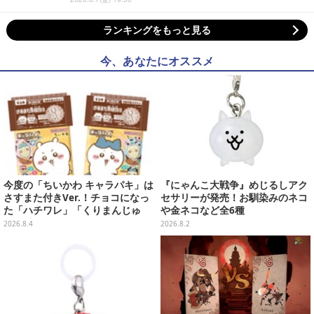
ランキングをもっと見る
今、あなたにオススメ
今度の「ちいかわ キャラパキ」は
『にゃんこ大戦争』めじるしアク
さすまた付きVer.！チョコになっ
セサリーが発売！お馴染みのネコ
た「ハチワレ」「くりまんじゅ
や金ネコなど全6種
う」たちも可愛い全8種
2026.8.4
2026.8.2