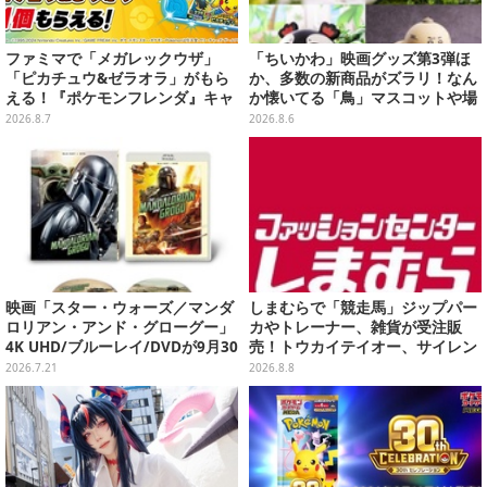
ファミマで「メガレックウザ」
「ちいかわ」映画グッズ第3弾ほ
「ピカチュウ&ゼラオラ」がもら
か、多数の新商品がズラリ！なん
える！『ポケモンフレンダ』キャ
か懐いてる「鳥」マスコットや場
ンペーンが8月11日開始
面写アイテムなど必見のラインナ
2026.8.7
2026.8.6
ップ
映画「スター・ウォーズ／マンダ
しまむらで「競走馬」ジップパー
ロリアン・アンド・グローグー」
カやトレーナー、雑貨が受注販
4K UHD/ブルーレイ/DVDが9月30
売！トウカイテイオー、サイレン
日発売！さらに数量限定でスチー
ススズカなど名馬をデザイン
2026.7.21
2026.8.8
ルブックセットも