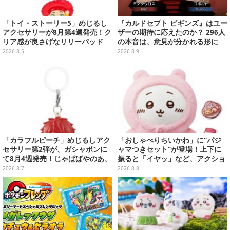
「トイ・ストーリー5」めじるし
『カルドセプト ビギンズ』はユー
アクセサリーが8月第4週発売！ク
ザーの期待に応えたのか？ 296人
リア感が良さげなリリーパッド
の本音は、意見が分かれる形に
や、ジェシーなど全5種ラインナ
【アンケ結果】
2026.8.5
2026.8.9
ップ
「カラフルピーチ」めじるしアク
「おしゃべりちいかわ」に“パジ
セサリー第2弾が、ガシャポンに
ャマつきセット”が登場！上下に
て8月4週発売！じゃぱぱやのあ、
振ると「イヤッ」など、アクショ
シヴァたちメンバー11名分ライン
ンに応じて喋ってくれる
2026.8.7
2026.8.8
ナップ