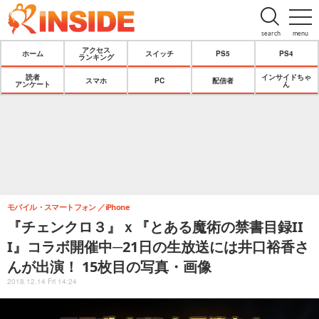
search
menu
アクセス
ホーム
スイッチ
PS5
PS4
ランキング
読者
インサイドちゃ
スマホ
PC
配信者
アンケート
ん
モバイル・スマートフォン
iPhone
『チェンクロ３』ｘ『とある魔術の禁書目録II
I』コラボ開催中─21日の生放送には井口裕香さ
んが出演！ 15枚目の写真・画像
2018.12.14 Fri 14:24