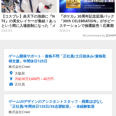
【コスプレ】炎天下の池袋に『N
『ポケカ』30周年記念拡張パック
TE』の美女レイヤーが集結！あっ
「30th CELEBRATION」がホビー
という間に入場規制になった「メ
ステーションで抽選販売！応募期
ェメェ村の大冒険」をレポート
間は8月6日23時59分まで
2026.8.8
2026.8.4
【写真28枚】
Recommended by
ゲーム開発サポート・資格不問「正社員/土日祝休み/資格取
得支援」年間休日125日
株式会社Creer
大阪府
月給30万3,600円～40万円
正社員
ゲームUIデザインのアシスタントスタッフ・残業ほぼなし
「正社員/年間休日125日/SE志望歓迎」・未経験歓迎
株式会社Creer