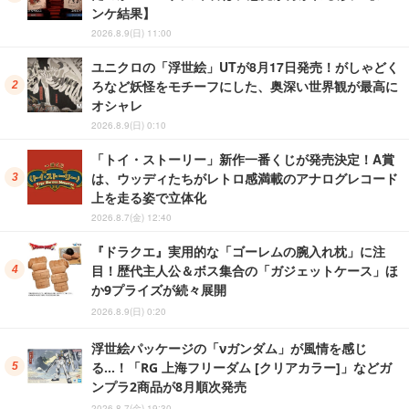
ンケ結果】
2026.8.9(日) 11:00
ユニクロの「浮世絵」UTが8月17日発売！がしゃどく
ろなど妖怪をモチーフにした、奥深い世界観が最高に
オシャレ
2026.8.9(日) 0:10
「トイ・ストーリー」新作一番くじが発売決定！A賞
は、ウッディたちがレトロ感満載のアナログレコード
上を走る姿で立体化
2026.8.7(金) 12:40
『ドラクエ』実用的な「ゴーレムの腕入れ枕」に注
目！歴代主人公＆ボス集合の「ガジェットケース」ほ
か9プライズが続々展開
2026.8.9(日) 0:20
浮世絵パッケージの「νガンダム」が風情を感じ
る…！「RG 上海フリーダム [クリアカラー]」などガ
ンプラ2商品が8月順次発売
2026.8.7(金) 19:30