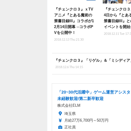
『チェンクロ３』ｘTV
『チェンクロ３』
アニメ『とある魔術の
4日から『とあ
禁書目録III』コラボが1
禁書目録III』
2月14日開幕 ─コラボP
イベントを開始
Vを公開中！
2018.12.11 Tue 17:
2018.12.13 Thu 21:30
『チェンクロ３』「リゲル」＆「ミシディア
2018.12.6 Thu 14:15
「20~30代活躍中」ゲーム運営アシスタ
未経験歓迎/第二新卒歓迎
株式会社ELM
埼玉県
月給27万6,700円～50万円
正社員