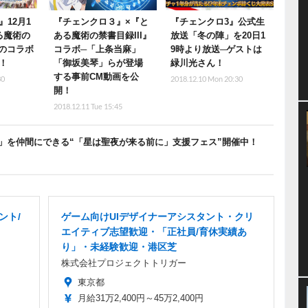
12月1
『チェンクロ３』×『と
『チェンクロ3』公式生
る魔術の
ある魔術の禁書目録III』
放送「冬の陣」を20日1
とのコラボ
コラボ─「上条当麻」
9時より放送─ゲストは
！
「御坂美琴」らが登場
緑川光さん！
する事前CM動画を公
30
2018.12.10 Mon 20:30
開！
2018.12.11 Tue 15:45
」を仲間にできる“「星は聖夜が来る前に」支援フェス”開催中！
ント/
ゲーム向けUIデザイナーアシスタント・クリ
エイティブ志望歓迎・「正社員/育休実績あ
り」・未経験歓迎・港区芝
株式会社プロジェクトトリガー
東京都
月給31万2,400円～45万2,400円