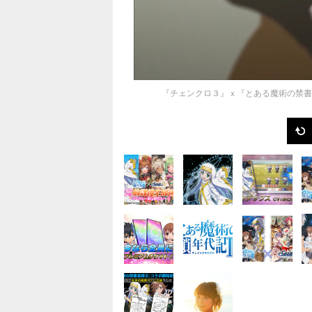
『チェンクロ３』ｘ『とある魔術の禁書目