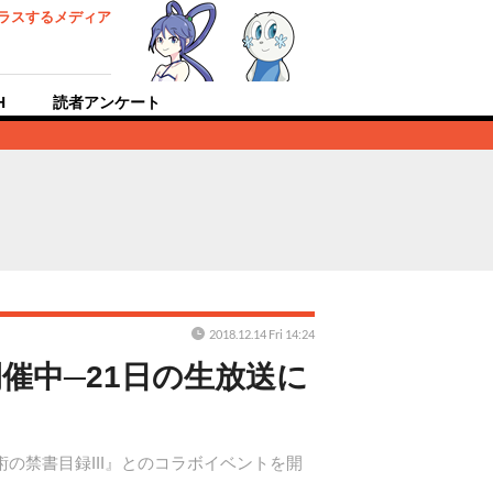
ラスするメディア
H
読者アンケート
2018.12.14 Fri 14:24
催中─21日の生放送に
の禁書目録III』とのコラボイベントを開