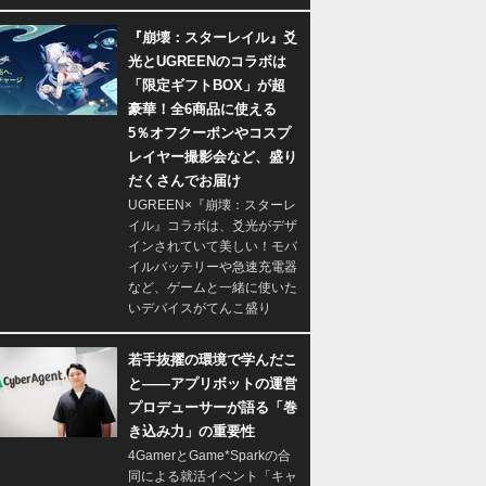
『崩壊：スターレイル』爻
光とUGREENのコラボは
「限定ギフトBOX」が超
豪華！全6商品に使える
5％オフクーポンやコスプ
レイヤー撮影会など、盛り
だくさんでお届け
UGREEN×『崩壊：スターレ
イル』コラボは、爻光がデザ
インされていて美しい！モバ
イルバッテリーや急速充電器
など、ゲームと一緒に使いた
いデバイスがてんこ盛り
若手抜擢の環境で学んだこ
と――アプリボットの運営
プロデューサーが語る「巻
き込み力」の重要性
4GamerとGame*Sparkの合
同による就活イベント「キャ