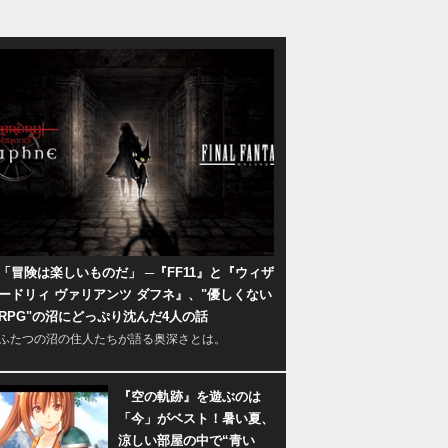
「冒険は楽しいものだ」 ─『FF11』と『ウィザ
ードリィ ヴァリアンツ ダフネ』、"優しくない
RPG"の沼にどっぷり沈んだ4人の話
ふたつの沼の住人たちが語る奥深さとは。
『空の軌跡』を遊ぶのは
「今」がベスト！暑い夏、
涼しい部屋の中で“青い