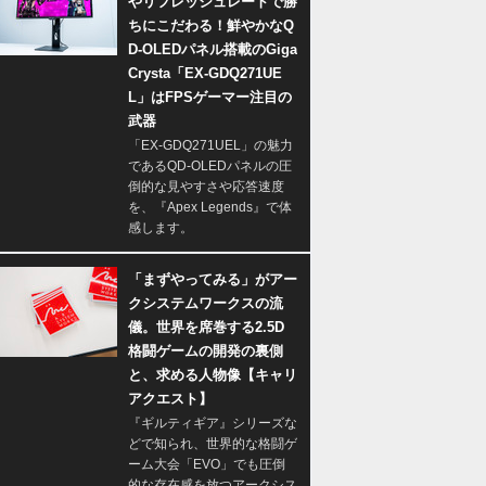
やリフレッシュレートで勝
ちにこだわる！鮮やかなQ
D-OLEDパネル搭載のGiga
Crysta「EX-GDQ271UE
L」はFPSゲーマー注目の
武器
「EX-GDQ271UEL」の魅力
であるQD-OLEDパネルの圧
倒的な見やすさや応答速度
を、『Apex Legends』で体
感します。
「まずやってみる」がアー
クシステムワークスの流
儀。世界を席巻する2.5D
格闘ゲームの開発の裏側
と、求める人物像【キャリ
アクエスト】
『ギルティギア』シリーズな
どで知られ、世界的な格闘ゲ
ーム大会「EVO」でも圧倒
的な存在感を放つアークシス