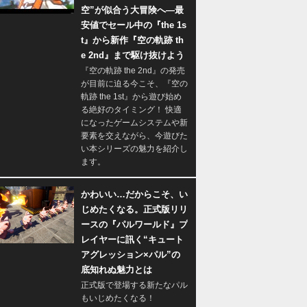
空”が似合う大冒険へ―最
安値でセール中の『the 1s
t』から新作『空の軌跡 th
e 2nd』まで駆け抜けよう
『空の軌跡 the 2nd』の発売
が目前に迫る今こそ、『空の
軌跡 the 1st』から遊び始め
る絶好のタイミング！ 快適
になったゲームシステムや新
要素を交えながら、今遊びた
い本シリーズの魅力を紹介し
ます。
かわいい…だからこそ、い
じめたくなる。正式版リリ
ースの『パルワールド』プ
レイヤーに訊く“キュート
アグレッション×パル”の
底知れぬ魅力とは
正式版で登場する新たなパル
もいじめたくなる！