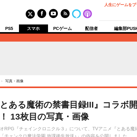
人生にゲームをプ
PS5
スマホ
PCゲーム
配信者
編集部PUS
›
写真・画像
ある魔術の禁書目録III』コラボ開
！ 13枚目の写真・画像
RPG『チェインクロニクル３』について、TVアニメ『とある魔術
「チェンクロ魔法学園 放課後生放送♪」の内容を公開しました。