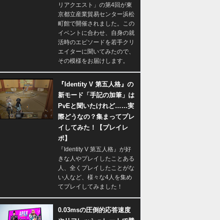
リアクエスト」の第4回が東
京都立産業貿易センター浜松
町館で開催されました。この
イベントに合わせ、自身の就
活時のエピソードを若手クリ
エイターに聞いてみたので、
その模様をお届けします。
『Identity V 第五人格』の
新モード「手記の加筆」は
PvEと聞いたけれど……実
際どうなの？集まってプレ
イしてみた！【プレイレ
ポ】
『Identity V 第五人格』が好
きな人やプレイしたことある
人、全くプレイしたことがな
い人など、様々な4人を集め
てプレイしてみました！
0.03msの圧倒的応答速度