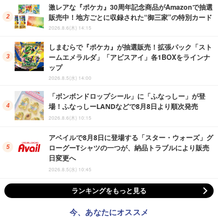
激レアな『ポケカ』30周年記念商品がAmazonで抽選
販売中！地方ごとに収録された“御三家”の特別カード
2026.8.6(木) 14:15
しまむらで『ポケカ』が抽選販売！拡張パック「スト
ームエメラルダ」「アビスアイ」各1BOXをラインナ
ップ
2026.8.5(水) 14:00
「ボンボンドロップシール」に「ふなっしー」が登
場！ふなっしーLANDなどで8月8日より順次発売
2026.8.6(木) 10:15
アベイルで8月8日に登場する「スター・ウォーズ」グ
ローグーTシャツの一つが、納品トラブルにより販売
日変更へ
2026.8.5(水) 10:45
ランキングをもっと見る
今、あなたにオススメ