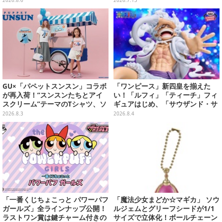
2026.8.6
2026.7.13
ために役立つべき」
の新カード一挙公開
GU×「パペットスンスン」コラボ
「ワンピース」新四皇を揃えた
が再入荷！“スンスンたちとアイ
い！「ルフィ」「ティーチ」フィ
スクリーム”テーマのTシャツ、ソ
ギュアはじめ、「サウザンド・サ
ックスなどが対象
ニー号リモコンカー」など4商品
2026.8.3
2026.8.4
が順次展開
「一番くじちょこっと パワーパフ
「魔法少女まどか☆マギカ」 ソウ
ガールズ」全ラインナップ公開！
ルジェムとグリーフシードが1/1
ラストワン賞は鍵チャーム付きの
サイズで立体化！ボールチェーン