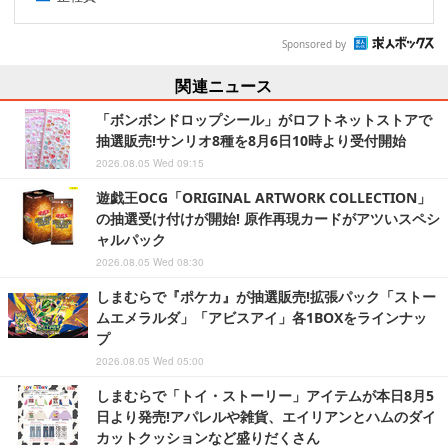
Sponsored by
関連ニュース
「ボンボンドロップシール」がロフトネットストアで
抽選販売!サンリオ8種を8月6日10時より受付開始
2026.08.05 Wed 09:15
遊戯王OCG「ORIGINAL ARTWORK COLLECTION」
の抽選受け付けが開始! 原作再現カードがアツいスペシ
ャルパック
2026.08.05 Wed 08:30
しまむらで『ポケカ』が抽選販売!拡張パック「ストー
ムエメラルダ」「アビスアイ」各1BOXをラインナッ
プ
2026.08.05 Wed 05:00
しまむらで「トイ・ストーリー」アイテムが本日8月5
日より発売!アパレルや雑貨、エイリアンとハムのダイ
カットクッションなど盛りだくさん