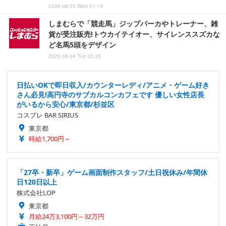
2026.08.05 Wed 01:10
しまむらで「競走馬」ジップパーカやトレーナー、雑
貨が受注販売!トウカイテイオー、サイレンススズカな
ど名馬5頭をデザイン
2026.08.04 Tue 05:35
日払いOKで即日収入/カウンターレディ/アニメ・ゲーム好き
さん必見!高円寺のサブカルコンカフェです 優しい女性店長
がいるから安心/東京都/杉並区
コスプレ BAR SIRIUS
東京都
時給1,700円～
「27卒・新卒」ゲーム画面制作スタッフ/土日祝休み/年間休
日120日以上
株式会社LOP
東京都
月給24万3,100円～32万円