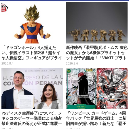
「ドラゴンボール」4人揃えた
新作映画「装甲騎兵ボトムズ 灰色
い、伝説イラスト第2弾「超サイ
の魔女」から6機体プラキットセ
ヤ人孫悟空」フィギュアがプライ
ットが予約開始！「VAKIT プラト
ズ展開！ビッグサイズの「筋斗
ーン」第1弾、各部関節可動仕様
2026.8.4
2026.8.6
雲」エアぐるみも
PSディスク生産終了について、メ
『ワンピース カードゲーム』4周
キシコのゲーマー議員による独占
年パック「世界最強の戦士」に新
禁止法違反の訴えが正式に進展―
旧四皇が揃い踏み！新たな「覇王
「テクノロジーは自由を拡大する
色SP」のゾロ、ヤマトなど28枚も