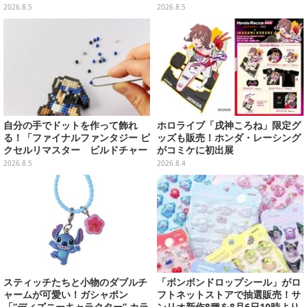
シール帳スペシャルセットを用意
を外せばフィギュアとして飾れる
2026.8.5
2026.8.5
ガシャポン全6種
自分の手でドットを作って飾れ
ホロライブ「戌神ころね」限定グ
る！「ファイナルファンタジー ピ
ッズも販売！ホンダ・レーシング
クセルリマスター ビルドチャー
がコミケに初出展
ムコレクション Vol.3」が予約
2026.8.5
2026.8.4
開始
スティッチたちと小物のダブルチ
「ボンボンドロップシール」がロ
ャームが可愛い！ガシャポン
フトネットストアで抽選販売！サ
「“ディズニーキャラクター” カラ
ンリオ新作8種を8月6日10時より