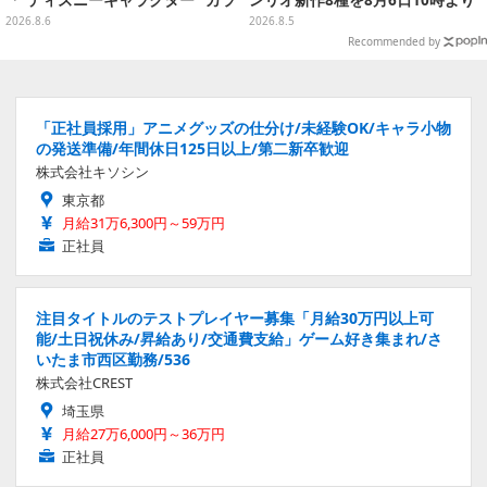
フルマルチチャーム」が発売
受付開始
2026.8.6
2026.8.5
Recommended by
「正社員採用」アニメグッズの仕分け/未経験OK/キャラ小物
の発送準備/年間休日125日以上/第二新卒歓迎
株式会社キソシン
東京都
月給31万6,300円～59万円
正社員
注目タイトルのテストプレイヤー募集「月給30万円以上可
能/土日祝休み/昇給あり/交通費支給」ゲーム好き集まれ/さ
いたま市西区勤務/536
株式会社CREST
埼玉県
月給27万6,000円～36万円
正社員