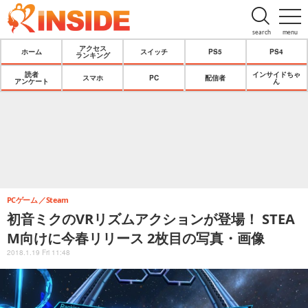
search
menu
アクセス
ホーム
スイッチ
PS5
PS4
ランキング
読者
インサイドちゃ
スマホ
PC
配信者
アンケート
ん
PCゲーム
Steam
初音ミクのVRリズムアクションが登場！ STEA
M向けに今春リリース 2枚目の写真・画像
2018.1.19 Fri 11:48