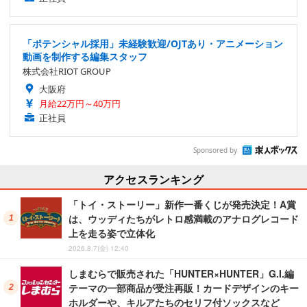
「ポテンシャル採用」未経験歓迎/OJTあり・アニメーション
動画を制作する編集スタッフ
株式会社RIOT GROUP
大阪府
月給22万円～40万円
正社員
Sponsored by
アクセスランキング
「トイ・ストーリー」新作一番くじが発売決定！A賞
は、ウッディたちがレトロ感満載のアナログレコード
上を走る姿で立体化
2026.8.7(金) 12:40
しまむらで販売された「HUNTER×HUNTER」G.I.編
テーマの一部商品が受注再販！カードデザインのキー
ホルダーや、キルアたちのセリフ付ソックスなど