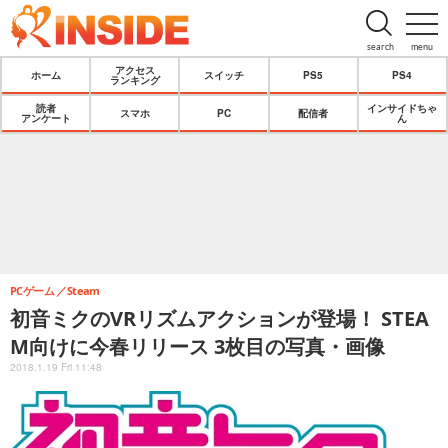
search
menu
アクセス
ホーム
スイッチ
PS5
PS4
ランキング
読者
インサイドちゃ
スマホ
PC
配信者
アンケート
ん
PCゲーム
Steam
初音ミクのVRリズムアクションが登場！ STEA
M向けに今春リリース 3枚目の写真・画像
2018.1.19 Fri 11:48