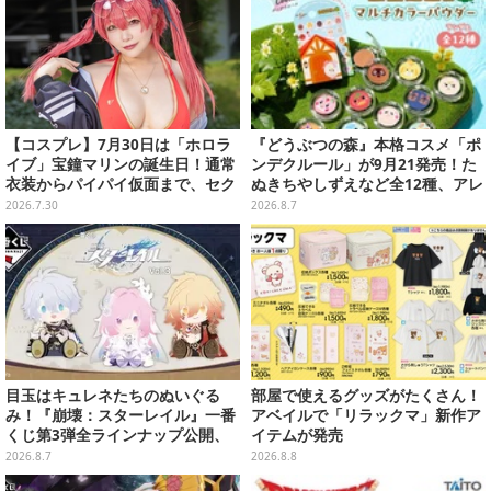
【コスプレ】7月30日は「ホロラ
『どうぶつの森』本格コスメ「ポ
イブ」宝鐘マリンの誕生日！通常
ンデクルール」が9月21発売！た
衣装からパイパイ仮面まで、セク
ぬきちやしずえなど全12種、アレ
シーで可愛い美女レイヤーまとめ
ンジできるリアクションシールも
2026.7.30
2026.8.7
【写真42枚】
付属
目玉はキュレネたちのぬいぐる
部屋で使えるグッズがたくさん！
み！『崩壊：スターレイル』一番
アベイルで「リラックマ」新作ア
くじ第3弾全ラインナップ公開、
イテムが発売
美麗ビジュアルのアクリルボード
2026.8.7
2026.8.8
など用意