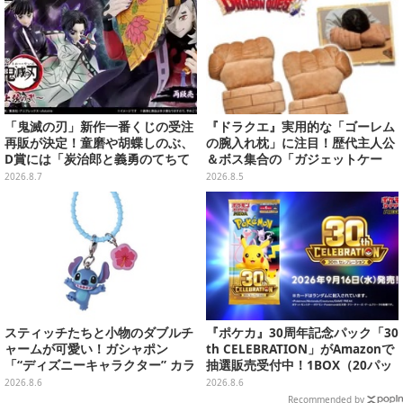
「鬼滅の刃」新作一番くじの受注
『ドラクエ』実用的な「ゴーレム
再販が決定！童磨や胡蝶しのぶ、
の腕入れ枕」に注目！歴代主人公
D賞には「炭治郎と義勇のてちて
＆ボス集合の「ガジェットケー
ちフィギュア」も
ス」ほか9プライズが8月順次展開
2026.8.7
2026.8.5
スティッチたちと小物のダブルチ
『ポケカ』30周年記念パック「30
ャームが可愛い！ガシャポン
th CELEBRATION」がAmazonで
「“ディズニーキャラクター” カラ
抽選販売受付中！1BOX（20パッ
フルマルチチャーム」が発売
ク入り）
2026.8.6
2026.8.6
Recommended by