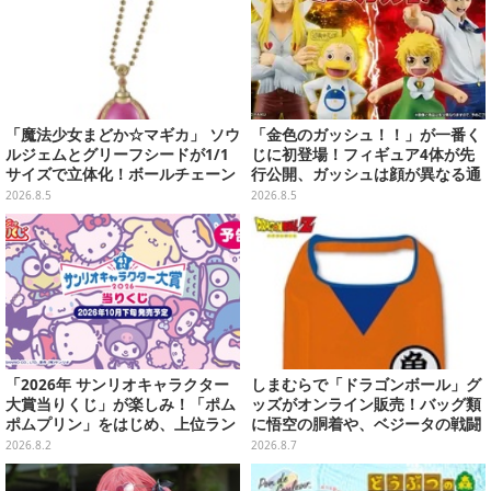
「魔法少女まどか☆マギカ」 ソウ
「金色のガッシュ！！」が一番く
ルジェムとグリーフシードが1/1
じに初登場！フィギュア4体が先
サイズで立体化！ボールチェーン
行公開、ガッシュは顔が異なる通
を外せばフィギュアとして飾れる
常/ザケルver.の2種
2026.8.5
2026.8.5
ガシャポン全6種
「2026年 サンリオキャラクター
しまむらで「ドラゴンボール」グ
大賞当りくじ」が楽しみ！「ポム
ッズがオンライン販売！バッグ類
ポムプリン」をはじめ、上位ラン
に悟空の胴着や、ベジータの戦闘
クインが登場するスペシャル企画
服を大胆デザイン
2026.8.2
2026.8.7