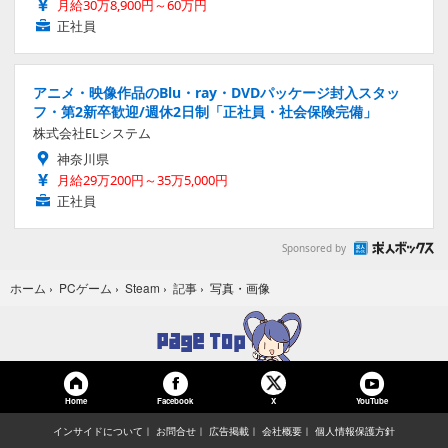
月給30万8,900円～60万円
正社員
アニメ・映像作品のBlu・ray・DVDパッケージ封入スタッ
フ・第2新卒歓迎/週休2日制「正社員・社会保険完備」
株式会社ELシステム
神奈川県
月給29万200円～35万5,000円
正社員
Sponsored by
写真・画像
ホーム
›
PCゲーム
›
Steam
›
記事
›
Home
Facebook
YouTube
X
インサイドについて
お問合せ
広告掲載
会社概要
個人情報保護方針