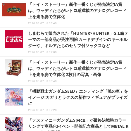
「トイ・ストーリー」新作一番くじが発売決定!A賞
は、ウッディたちがレトロ感満載のアナログレコード
上を走る姿で立体化
2026.08.07 Fri 03:40
しまむらで販売された「HUNTER×HUNTER」G.I.編テ
ーマの一部商品が受注再販!カードデザインのキーホル
ダーや、キルアたちのセリフ付ソックスなど
2026.08.07 Fri 02:00
「トイ・ストーリー」新作一番くじが発売決定!A賞
は、ウッディたちがレトロ感満載のアナログレコード
上を走る姿で立体化 2枚目の写真・画像
2026.08.07 Fri 03:40
「機動戦士ガンダムSEED」エンディング「暁の車」を
イメージ!カガリとラクスの新作フィギュアがプライズ
に
2026.08.07 Fri 07:20
「デスティニーガンダムSpecII」が最終決戦時カラー
リングで商品化!イベント開催記念商品としてMETAL R