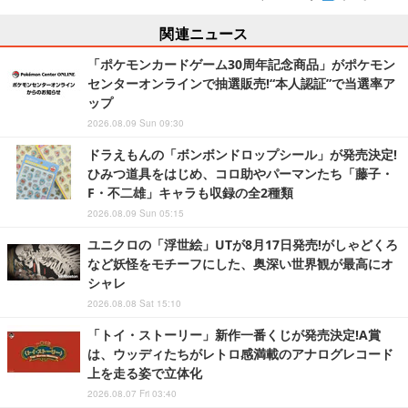
関連ニュース
「ポケモンカードゲーム30周年記念商品」がポケモン
センターオンラインで抽選販売!“本人認証”で当選率ア
ップ
2026.08.09 Sun 09:30
ドラえもんの「ボンボンドロップシール」が発売決定!
ひみつ道具をはじめ、コロ助やパーマンたち「藤子・
F・不二雄」キャラも収録の全2種類
2026.08.09 Sun 05:15
ユニクロの「浮世絵」UTが8月17日発売!がしゃどくろ
など妖怪をモチーフにした、奥深い世界観が最高にオ
シャレ
2026.08.08 Sat 15:10
「トイ・ストーリー」新作一番くじが発売決定!A賞
は、ウッディたちがレトロ感満載のアナログレコード
上を走る姿で立体化
2026.08.07 Fri 03:40