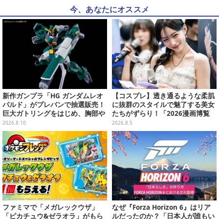
今、あなたにオススメ
新作ガンプラ「HG ガンダムレオ
【コスプレ】透き通るような柔肌
パルド」がプレバンで抽選販売！
に抜群のスタイルで魅了する美女
巨大ガトリングをはじめ、胸部や
たちがずらり！「2026漫画博覧
肩にも武装搭載の重火力モビルス
会」美麗コンパニオンまとめ【画
2026.8.10
2026.8.5
ーツ
像39枚】
ファミマで「メガレックウザ」
なぜ『Forza Horizon 6』はリア
「ピカチュウ&ゼラオラ」がもら
ルだったのか？「日本人が誰もい