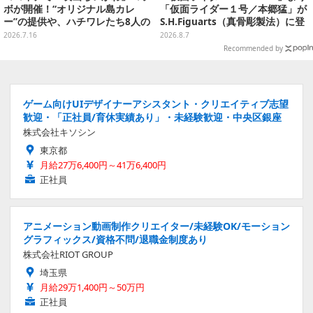
ボが開催！“オリジナル島カレ
「仮面ライダー１号／本郷猛」が
ー”の提供や、ハチワレたち8人の
S.H.Figuarts（真骨彫製法）に登
スプーン置きフィギュアをプレゼ
場！8月18日より予約受付開始
2026.7.16
2026.8.7
ント
Recommended by
ゲーム向けUIデザイナーアシスタント・クリエイティブ志望
歓迎・「正社員/育休実績あり」・未経験歓迎・中央区銀座
株式会社キソシン
東京都
月給27万6,400円～41万6,400円
正社員
アニメーション動画制作クリエイター/未経験OK/モーション
グラフィックス/資格不問/退職金制度あり
株式会社RIOT GROUP
埼玉県
月給29万1,400円～50万円
正社員