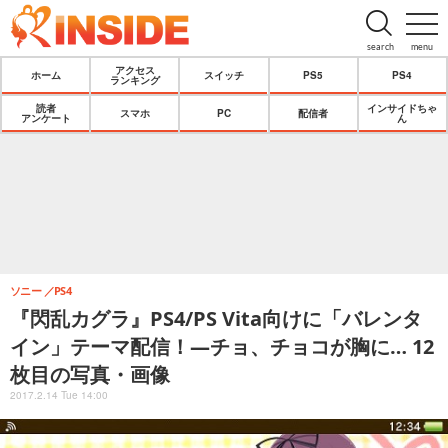
search
menu
アクセス
ホーム
スイッチ
PS5
PS4
ランキング
読者
インサイドちゃ
スマホ
PC
配信者
アンケート
ん
ソニー
PS4
『閃乱カグラ』PS4/PS Vita向けに「バレンタ
イン」テーマ配信！―チョ、チョコが胸に… 12
枚目の写真・画像
2017.2.14 Tue 14:00