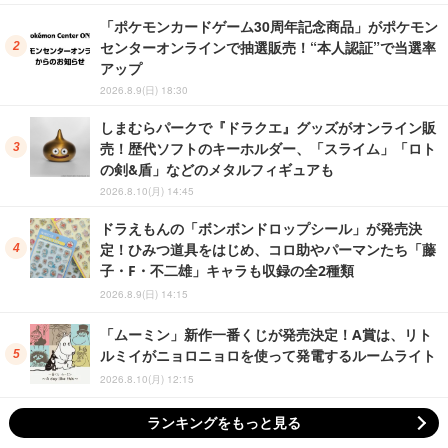
「ポケモンカードゲーム30周年記念商品」がポケモン
センターオンラインで抽選販売！“本人認証”で当選率
アップ
2026.8.9(日) 18:30
しまむらパークで『ドラクエ』グッズがオンライン販
売！歴代ソフトのキーホルダー、「スライム」「ロト
の剣&盾」などのメタルフィギュアも
2026.8.10(月) 14:45
ドラえもんの「ボンボンドロップシール」が発売決
定！ひみつ道具をはじめ、コロ助やパーマンたち「藤
子・F・不二雄」キャラも収録の全2種類
2026.8.9(日) 14:15
「ムーミン」新作一番くじが発売決定！A賞は、リト
ルミイがニョロニョロを使って発電するルームライト
2026.8.10(月) 12:15
ランキングをもっと見る