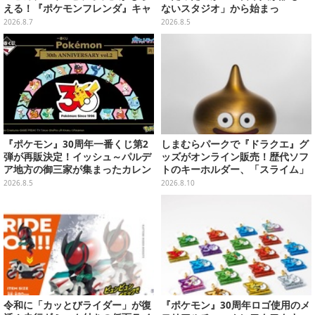
える！『ポケモンフレンダ』キャ
ないスタジオ」から始まっ
ンペーンが8月11日開始
た、“生活感のある日本"の作り方
2026.8.7
2026.8.5
【CEDEC2026】
『ポケモン』30周年一番くじ第2
しまむらパークで『ドラクエ』グ
弾が再販決定！イッシュ～パルデ
ッズがオンライン販売！歴代ソフ
ア地方の御三家が集まったカレン
トのキーホルダー、「スライム」
ダー、ぬいぐるみなど記念グッズ
「ロトの剣&盾」などのメタルフ
2026.8.5
2026.8.10
盛りだくさん
ィギュアも
令和に「カッとびライダー」が復
『ポケモン』30周年ロゴ使用のメ