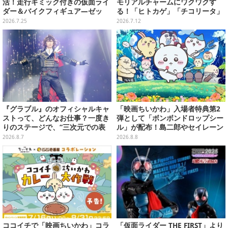
活！走行ギミック付きの仮面ライ
モリアルチャームにワクワクす
ダー＆バイクフィギュア―ゼッ
る！「ヒトカゲ」「チコリータ」
ツ、新1号など全7種類
たち御三家や、幻のポケモンも揃
2026.7.25
2026.7.12
えた全20種
『グラブル』のオフィシャルキャ
「映画ちいかわ」入場者特典第2
ストって、どんなお仕事？一度き
弾として「ボンボンドロップシー
りのステージで、“三次元での表
ル」が配布！島二郎やセイレーン
現”に全力を懸けるキャスト陣の
はもちろん、人魚のウロコまで…
2026.8.7
2026.8.8
舞台裏【インタビュー】
ココイチで「映画ちいかわ」コラ
「仮面ライダー THE FIRST」より