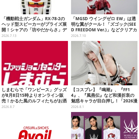
「機動戦士ガンダム」RX-78-2の
「MGSD ウイングゼロ EW」は透
ヘッド型スピーカーがプライズ展
明な翼がクール！「ズゴック(SEE
開！シャアの「坊やだからさ」デ
D FREEDOM Ver.)」などクリアカ
ザインなどオシャレなグラス3種
ラーのガンプラ3商品を一挙チェ
2026.7.13
2026.7.10
も
ック
しまむらで「ワンピース」グッズ
【コスプレ】『鳴潮』、『FF1
が8月8日15時よりオンライン販
4』、『風燕伝』など和漢折衷の
売！かるた風のルフィたちがお洒
魅惑キャラが目白押し！「2026漫
落なバッグや、チョッパーが可愛
画博覧会」美麗レイヤー13選【写
2026.8.7
2026.8.1
いサンダルも
真39枚】