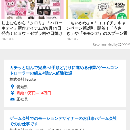
しまむらから「クロミ」「ハロー
「ちいかわ」×「ココイチ」キャ
キティ」新作アイテムが8月11日
ンペーン第2弾、開催！「うさ
発売！ヒョウ・ゼブラ柄や日焼け
ぎ」や「モモンガ」のスプーン置
デザインの可愛い雑貨・アパレル
きをGETしよう
2026.8.6
2026.8.7
など多数
Recommended by
カチッと組んで完成へ!手順どおりに進める作業/ゲームコン
トローラーの組立補助/未経験歓迎
株式会社Tetote
愛知県
月給27万円～34万円
正社員
ゲーム会社でのモーションデザイナーのお仕事/ゲーム会社
でのお仕事です
株式会社スタッフサービス エンジニアガイド