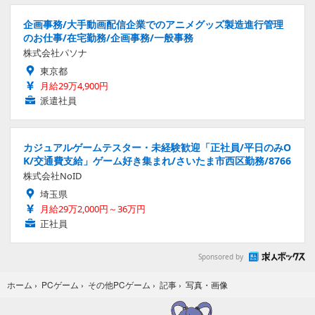
企画事務/大手動画配信企業でのアニメグッズ製造進行管理
のお仕事/在宅勤務/企画事務/一般事務
株式会社パソナ
東京都
月給29万4,900円
派遣社員
カジュアルゲームテスター・未経験歓迎「正社員/平日のみO
K/交通費支給」ゲーム好き集まれ/さいたま市西区勤務/8766
株式会社NoID
埼玉県
月給29万2,000円～36万円
正社員
Sponsored by
写真・画像
ホーム
›
PCゲーム
›
その他PCゲーム
›
記事
›