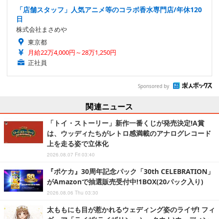
「店舗スタッフ」人気アニメ等のコラボ香水専門店/年休120
日
株式会社まさめや
東京都
月給22万4,000円～28万1,250円
正社員
Sponsored by
関連ニュース
「トイ・ストーリー」新作一番くじが発売決定!A賞
は、ウッディたちがレトロ感満載のアナログレコード
上を走る姿で立体化
2026.08.07 Fri 03:40
『ポケカ』30周年記念パック「30th CELEBRATION」
がAmazonで抽選販売受付中!1BOX(20パック入り)
2026.08.06 Thu 03:30
太ももにも目が惹かれるウェディング姿のライザ! フィ