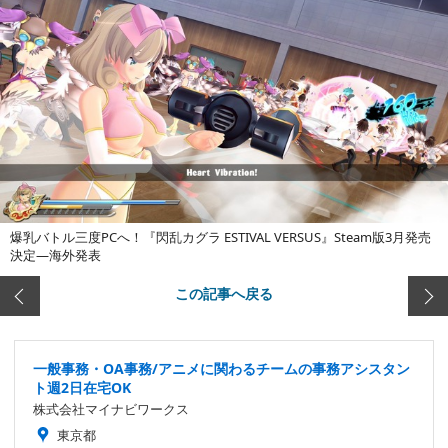
爆乳バトル三度PCへ！『閃乱カグラ ESTIVAL VERSUS』Steam版3月発売
決定―海外発表
この記事へ戻る
一般事務・OA事務/アニメに関わるチームの事務アシスタン
ト週2日在宅OK
株式会社マイナビワークス
東京都