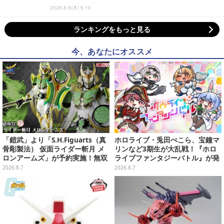
2026.8.6(木) 6:10
ランキングをもっと見る
今、あなたにオススメ
「鎧武」より「S.H.Figuarts（真
ホロライブ・兎田ぺこら、宝鐘マ
骨彫製法） 仮面ライダー斬月 メ
リンなど3期生が大乱戦！『ホロ
ロンアームズ」が予約実施！無双
ライブファンタジーバトル』が発
セイバー、メロンディフェンダー
売ーお馴染みの語録が装備
2026.8.7
2026.8.7
が付属
に、“ニセ3期生”とのバトルもあ
る