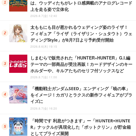
は、ウッディたちがレトロ感満載のアナログレコード
上を走る姿で立体化
2026.8.7(金) 12:40
太ももにも目が惹かれるウェディング姿のライザ！
フィギュア「ライザ（ライザリン・シュタウト）ウェ
ディングStyle」が8月7日より予約受付開始
2026.8.6(木) 19:15
しまむらで販売された「HUNTER×HUNTER」G.I.編
テーマの一部商品が受注再販！カードデザインのキー
ホルダーや、キルアたちのセリフ付ソックスなど
2026.8.7(金) 11:00
「機動戦士ガンダムSEED」エンディング「暁の車」
をイメージ！カガリとラクスの新作フィギュアがプラ
イズに
2026.8.7(金) 16:20
「時間です 利息がつきます」ー「HUNTER×HUNTE
R」ナックルが具現化した「ポットクリン」が貯金箱
としてプライズ展開