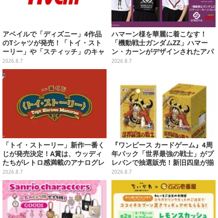
アベイルで「ディズニー」4作品
ハマーン様を華麗に着こなす！
のTシャツが発売！「トイ・スト
「機動戦士ガンダムZZ」ハマー
ーリー」や「スティッチ」のキャ
ン・カーンがデザインされたアパ
ラを刺しゅうでデザイン
レルが販売
2026.8.7
2026.8.7
「トイ・ストーリー」新作一番く
『ワンピース カードゲーム』4周
じが発売決定！A賞は、ウッディ
年パック「世界最強の戦士」がプ
たちがレトロ感満載のアナログレ
レバンで抽選販売！新旧四皇が揃
コード上を走る姿で立体化
い踏み、刃牙作者が描く「カイド
2026.8.7
2026.8.7
ウ」も