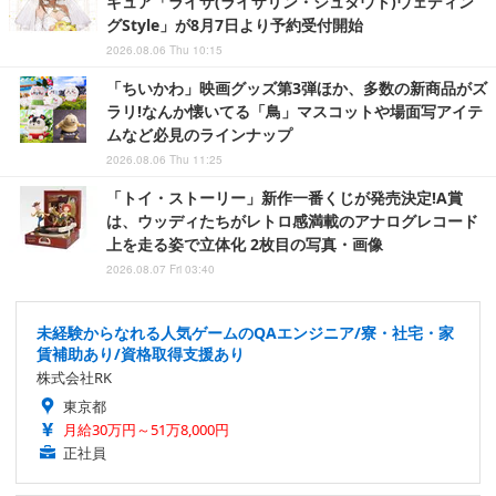
ギュア「ライザ(ライザリン・シュタウト)ウェディン
グStyle」が8月7日より予約受付開始
2026.08.06 Thu 10:15
「ちいかわ」映画グッズ第3弾ほか、多数の新商品がズ
ラリ!なんか懐いてる「鳥」マスコットや場面写アイテ
ムなど必見のラインナップ
2026.08.06 Thu 11:25
「トイ・ストーリー」新作一番くじが発売決定!A賞
は、ウッディたちがレトロ感満載のアナログレコード
上を走る姿で立体化 2枚目の写真・画像
2026.08.07 Fri 03:40
未経験からなれる人気ゲームのQAエンジニア/寮・社宅・家
賃補助あり/資格取得支援あり
株式会社RK
東京都
月給30万円～51万8,000円
正社員