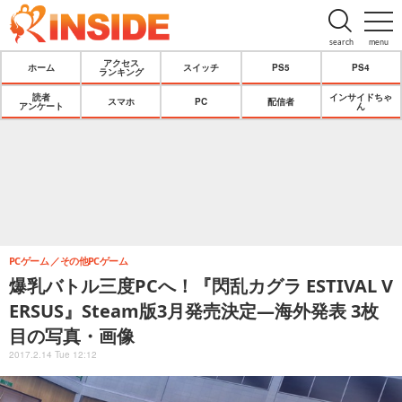
search
menu
アクセス
ホーム
スイッチ
PS5
PS4
ランキング
読者
インサイドちゃ
スマホ
PC
配信者
アンケート
ん
PCゲーム
その他PCゲーム
爆乳バトル三度PCへ！『閃乱カグラ ESTIVAL V
ERSUS』Steam版3月発売決定―海外発表 3枚
目の写真・画像
2017.2.14 Tue 12:12