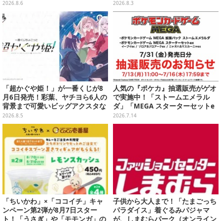
が順次プライズ展開！
ASTERLISEで初登場
2026.8.6
2026.8.3
「超かぐや姫！」が一番くじが8
人気の『ポケカ』抽選販売がゲオ
月6日発売！彩葉、ヤチヨら6人の
で実施中！「ストームエメラル
背景まで可愛いビッグアクスタな
ダ」「MEGA スターターセットe
ど
x」各種の全4商品
2026.8.5
2026.7.14
「ちいかわ」×「ココイチ」キャ
子供から大人まで！「たまごっち
ンペーン第2弾が8月7日スター
パラダイス」着ぐるみパジャマ
ト！「うさぎ」や「モモンガ」の
が、しまむらパーク（オンライン