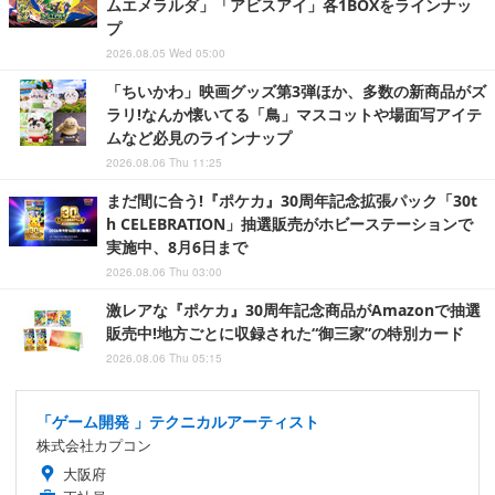
ムエメラルダ」「アビスアイ」各1BOXをラインナッ
プ
2026.08.05 Wed 05:00
「ちいかわ」映画グッズ第3弾ほか、多数の新商品がズ
ラリ!なんか懐いてる「鳥」マスコットや場面写アイテ
ムなど必見のラインナップ
2026.08.06 Thu 11:25
まだ間に合う!『ポケカ』30周年記念拡張パック「30t
h CELEBRATION」抽選販売がホビーステーションで
実施中、8月6日まで
2026.08.06 Thu 03:00
激レアな『ポケカ』30周年記念商品がAmazonで抽選
販売中!地方ごとに収録された“御三家”の特別カード
2026.08.06 Thu 05:15
「ゲーム開発 」テクニカルアーティスト
株式会社カプコン
大阪府