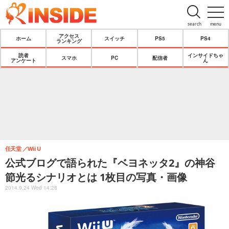
search
menu
アクセス
ホーム
スイッチ
PS5
PS4
ランキング
読者
インサイドちゃ
スマホ
PC
配信者
アンケート
ん
任天堂
Wii U
公式ブログで語られた『ベヨネッタ2』の神谷
節光るシナリオとは 1枚目の写真・画像
2014.9.24 Wed 14:28