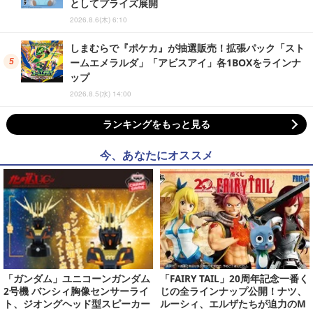
としてプライズ展開
2026.8.6(木) 6:10
しまむらで『ポケカ』が抽選販売！拡張パック「スト
ームエメラルダ」「アビスアイ」各1BOXをラインナ
ップ
2026.8.5(水) 14:00
ランキングをもっと見る
今、あなたにオススメ
「ガンダム」ユニコーンガンダム
「FAIRY TAIL」20周年記念一番く
2号機 バンシィ胸像センサーライ
じの全ラインナップ公開！ナツ、
ト、ジオングヘッド型スピーカー
ルーシィ、エルザたちが迫力のM