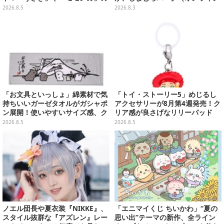
スプーン置きをGETしよう
ストア）にて受注生産
2026.8.5
2026.8.3
「お文具といっしょ」綿素材で気
「トイ・ストーリー5」めじるし
持ちいいガーゼタオルがガシャポ
アクセサリーが8月第4週発売！ク
ン展開！使いやすいサイズ感、ク
リア感が良さげなリリーパッド
ールな和柄や可愛らしいお寿司な
や、ジェシーなど全5種ラインナ
2026.8.5
2026.8.5
ど全4種
ップ
ノエル団長や夏衣装『NIKKE』、
「エニマイくじ ちいかわ」“夏の
スタイル抜群な『アズレン』レー
思い出”テーマの新作、全ライン