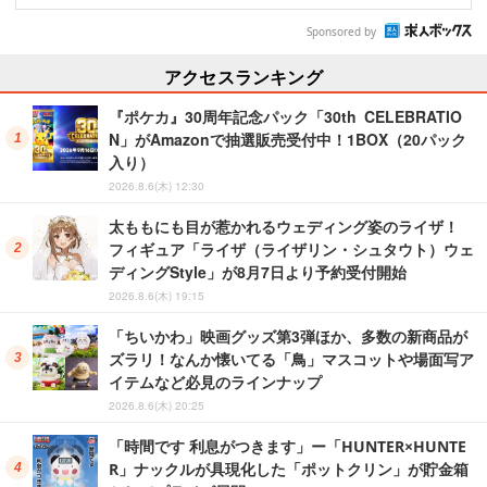
Sponsored by
アクセスランキング
『ポケカ』30周年記念パック「30th CELEBRATIO
N」がAmazonで抽選販売受付中！1BOX（20パック
入り）
2026.8.6(木) 12:30
太ももにも目が惹かれるウェディング姿のライザ！
フィギュア「ライザ（ライザリン・シュタウト）ウェ
ディングStyle」が8月7日より予約受付開始
2026.8.6(木) 19:15
「ちいかわ」映画グッズ第3弾ほか、多数の新商品が
ズラリ！なんか懐いてる「鳥」マスコットや場面写ア
イテムなど必見のラインナップ
2026.8.6(木) 20:25
「時間です 利息がつきます」ー「HUNTER×HUNTE
R」ナックルが具現化した「ポットクリン」が貯金箱