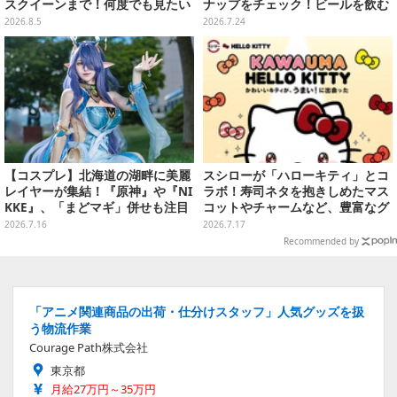
スクイーンまで！何度でも見たい
ナップをチェック！ビールを飲む
「コミケ106」美女レイヤー【プ
「くりまんじゅう」ぬいぐるみな
2026.8.5
2026.7.24
レイバック】
ど
【コスプレ】北海道の湖畔に美麗
スシローが「ハローキティ」とコ
レイヤーが集結！『原神』や『NI
ラボ！寿司ネタを抱きしめたマス
KKE』、「まどマギ」併せも注目
コットやチャームなど、豊富なグ
の美女たち11選【写真51枚】
ッズ付きメニューを展開
2026.7.16
2026.7.17
Recommended by
「アニメ関連商品の出荷・仕分けスタッフ」人気グッズを扱
う物流作業
Courage Path株式会社
東京都
月給27万円～35万円