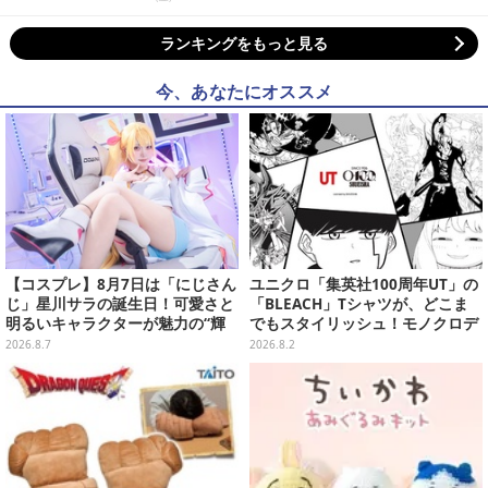
ランキングをもっと見る
今、あなたにオススメ
【コスプレ】8月7日は「にじさん
ユニクロ「集英社100周年UT」の
じ」星川サラの誕生日！可愛さと
「BLEACH」Tシャツが、どこま
明るいキャラクターが魅力の“輝
でもスタイリッシュ！モノクロデ
く一番星”な美女レイヤーまとめ
ザインもクール
2026.8.7
2026.8.2
【写真40枚】