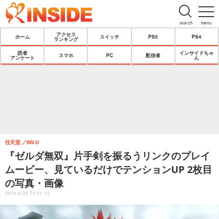
search
menu
アクセス
ホーム
スイッチ
PS5
PS4
ランキング
読者
インサイドちゃ
スマホ
PC
配信者
アンケート
ん
任天堂
Wii U
『ゼルダ無双』片手剣を振るうリンクのプレイ
ムービー、見ているだけでテンションUP 2枚目
の写真・画像
2014.6.20 Fri 21:13