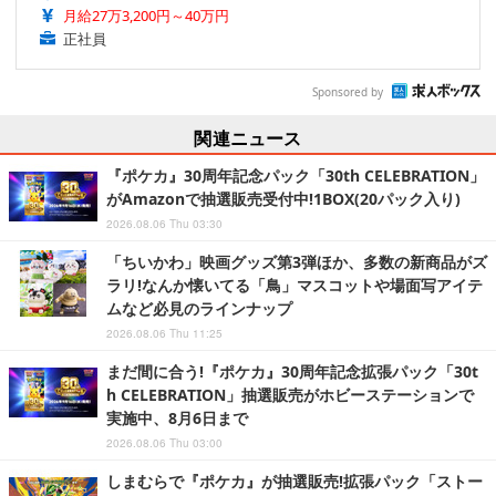
月給27万3,200円～40万円
正社員
Sponsored by
関連ニュース
『ポケカ』30周年記念パック「30th CELEBRATION」
がAmazonで抽選販売受付中!1BOX(20パック入り)
2026.08.06 Thu 03:30
「ちいかわ」映画グッズ第3弾ほか、多数の新商品がズ
ラリ!なんか懐いてる「鳥」マスコットや場面写アイテ
ムなど必見のラインナップ
2026.08.06 Thu 11:25
まだ間に合う!『ポケカ』30周年記念拡張パック「30t
h CELEBRATION」抽選販売がホビーステーションで
実施中、8月6日まで
2026.08.06 Thu 03:00
しまむらで『ポケカ』が抽選販売!拡張パック「ストー