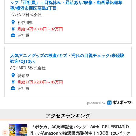
ッフ「正社員」土日祝休み・昇給あり/映像・動画系転職希
望/横浜市西区高島2丁目
ベンタス株式会社
神奈川県
月給24万9,300円～32万円
正社員
人気アニメグッズの検査/キズ・汚れの目視チェック/未経験
歓迎/OJTあり
AQUARIUS株式会社
愛知県
月給31万3,200円～45万円
正社員
Sponsored by
アクセスランキング
『ポケカ』30周年記念パック「30th CELEBRATIO
N」がAmazonで抽選販売受付中！1BOX（20パック