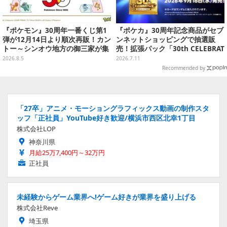
『ポケモン』30周年一番くじ第1
『ポケカ』30周年記念商品がセブ
弾が12月14日より順次再販！カン
ンネットショッピングで抽選販
トー～シンオウ地方の御三家が集
売！拡張パック「30th CELEBRAT
まった時計、ぬいぐるみなど記念
ION」と「エーフィ・ブラッキー
2026.8.5
2026.7.11
グッズ盛りだくさん
セット」が対象
Recommended by
「27卒」アニメ・モーショングラフィックス動画の制作スタ
ッフ「正社員」YouTube好き歓迎/横浜市西区北幸1丁目
株式会社LOP
神奈川県
月給25万7,400円～32万円
正社員
未経験からゲーム業界へ!ゲーム好きが業界を盛り上げる
株式会社Reve
埼玉県