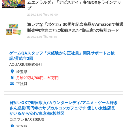
ムエメラルダ」「アビスアイ」各1BOXをラインナッ
プ
2026.08.05 Wed 05:00
激レアな『ポケカ』30周年記念商品がAmazonで抽選
販売中!地方ごとに収録された“御三家”の特別カード
2026.08.06 Thu 05:15
ゲームQAスタッフ「未経験から正社員」開発サポートと検
証/昇給年2回
AQUARIUS株式会社
埼玉県
月給29万4,700円～50万円
正社員
日払いOKで即日収入/カウンターレディ/アニメ・ゲーム好き
さん必見!高円寺のサブカルコンカフェです 優しい女性店長
がいるから安心/東京都/杉並区
コスプレ BAR SIRIUS
東京都