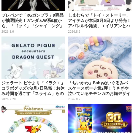
プレバンで「RGガンプラ」9商品
しまむらで「トイ・ストーリー」
が抽選販売！ガンダムW系6種か
アイテムが本日8月5日より発売！
ら、「ゴッド」「シャイニング」
アパレルや雑貨、エイリアンとハ
まで
ムのダイカットクッションなど盛
2026.8.6
2026.8.5
りだくさん
ジェラート ピケより『ドラクエ』
「ちいかわ」Babyぬいぐるみパ
コラボグッズが8月7日発売！お休
スケースポーチ第2弾！うさぎや
み時間を過ごす「スライム」らの
泣いているモモンガのお顔デザイ
ルームウェア、雑貨など多数ライ
ン全4種が8月下旬プライズ展開
2026.7.28
2026.8.7
ンナップ