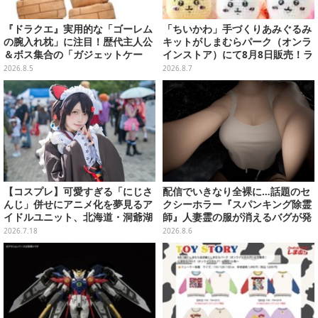
『ドラクエ』実用的な「ゴーレム
「ちいかわ」手づくりあみぐるみ
の腕入れ枕」に注目！歴代主人公
キットがしまむらパーク（オンラ
＆ボス集合の「ガジェットケー
インストア）にて8月8日販売！ラ
ス」ほか9プライズが8月順次展開
インナップ全3種、初心者向きの
2026.8.5
2026.8.7
編み方で作れちゃう
【コスプレ】可愛すぎる「にじさ
配信でいきなり全裸に…話題のセ
んじ」併せにアニメ化を夢見るア
クシーホラー『スパンキング除霊
イドルユニット、北海道・洞爺湖
師』人妻霊の服が消えるバグが発
に花開く可憐なレイヤー10選【写
生。「丸裸になる現象を泣きなが
2026.7.18
2026.8.6
真46枚】
ら修正しました」と現在はアプデ
済み