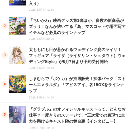
入り）
2026.8.6(木) 12:30
「ちいかわ」映画グッズ第3弾ほか、多数の新商品が
ズラリ！なんか懐いてる「鳥」マスコットや場面写ア
イテムなど必見のラインナップ
2026.8.6(木) 20:25
太ももにも目が惹かれるウェディング姿のライザ！
フィギュア「ライザ（ライザリン・シュタウト）ウェ
ディングStyle」が8月7日より予約受付開始
2026.8.6(木) 19:15
しまむらで『ポケカ』が抽選販売！拡張パック「スト
ームエメラルダ」「アビスアイ」各1BOXをラインナ
ップ
2026.8.5(水) 14:00
『グラブル』のオフィシャルキャストって、どんなお
仕事？一度きりのステージで、“三次元での表現”に全
力を懸けるキャスト陣の舞台裏【インタビュー】
2026.8.7(金) 12:00