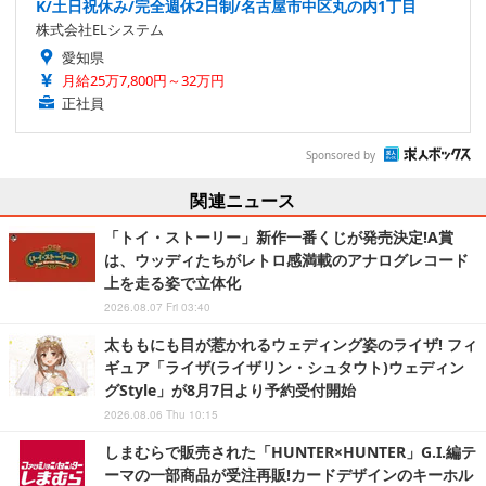
K/土日祝休み/完全週休2日制/名古屋市中区丸の内1丁目
株式会社ELシステム
愛知県
月給25万7,800円～32万円
正社員
Sponsored by
関連ニュース
「トイ・ストーリー」新作一番くじが発売決定!A賞
は、ウッディたちがレトロ感満載のアナログレコード
上を走る姿で立体化
2026.08.07 Fri 03:40
太ももにも目が惹かれるウェディング姿のライザ! フィ
ギュア「ライザ(ライザリン・シュタウト)ウェディン
グStyle」が8月7日より予約受付開始
2026.08.06 Thu 10:15
しまむらで販売された「HUNTER×HUNTER」G.I.編テ
ーマの一部商品が受注再販!カードデザインのキーホル