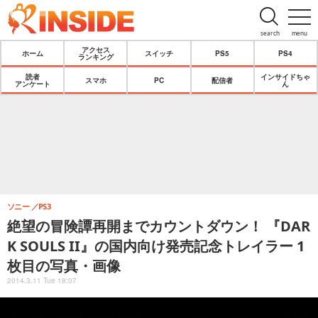
search
menu
アクセス
ホーム
スイッチ
PS5
PS4
ランキング
読者
インサイドちゃ
スマホ
PC
配信者
アンケート
ん
ソニー
PS3
絶望の冒険譚再開までカウントダウン！ 『DAR
K SOULS II』の国内向け発売記念トレイラー 1
枚目の写真・画像
2014.3.11 Tue 18:07