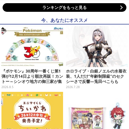
ランキングをもっと見る
今、あなたにオススメ
『ポケモン』30周年一番くじ第1
ホロライブ・白銀ノエルの水着衣
弾が12月14日より順次再販！カン
装、1人だけ“年齢制限級”のセク
トー～シンオウ地方の御三家が集
シーさで反響―兎田ぺこらも
まった時計、ぬいぐるみなど記念
「こ、こんなことが許されていい
2026.8.5
2026.7.28
グッズ盛りだくさん
のか？」と興奮隠せず