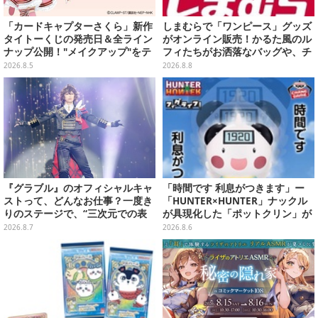
「カードキャプターさくら」新作
しまむらで「ワンピース」グッズ
タイトーくじの発売日＆全ライン
がオンライン販売！かるた風のル
ナップ公開！"メイクアップ"をテ
フィたちがお洒落なバッグや、チ
ーマに、日常でも使いたくなるア
ョッパーが可愛いサンダルも
2026.8.5
2026.8.8
イテムがズラリ
『グラブル』のオフィシャルキャ
「時間です 利息がつきます」ー
ストって、どんなお仕事？一度き
「HUNTER×HUNTER」ナックル
りのステージで、“三次元での表
が具現化した「ポットクリン」が
現”に全力を懸けるキャスト陣の
貯金箱としてプライズ展開
2026.8.7
2026.8.6
舞台裏【インタビュー】