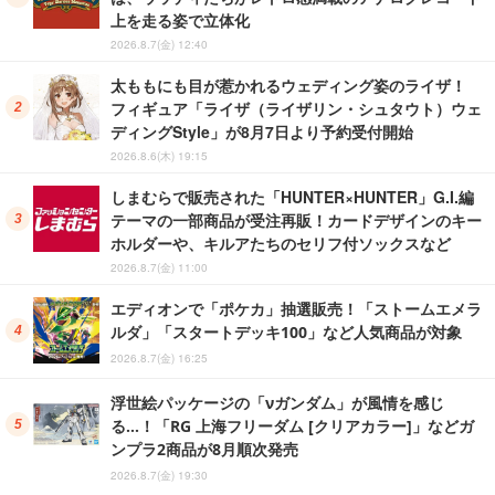
上を走る姿で立体化
2026.8.7(金) 12:40
太ももにも目が惹かれるウェディング姿のライザ！
フィギュア「ライザ（ライザリン・シュタウト）ウェ
ディングStyle」が8月7日より予約受付開始
2026.8.6(木) 19:15
しまむらで販売された「HUNTER×HUNTER」G.I.編
テーマの一部商品が受注再販！カードデザインのキー
ホルダーや、キルアたちのセリフ付ソックスなど
2026.8.7(金) 11:00
エディオンで「ポケカ」抽選販売！「ストームエメラ
ルダ」「スタートデッキ100」など人気商品が対象
2026.8.7(金) 16:25
浮世絵パッケージの「νガンダム」が風情を感じ
る…！「RG 上海フリーダム [クリアカラー]」などガ
ンプラ2商品が8月順次発売
2026.8.7(金) 19:30