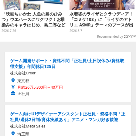
「映画ちいかわ 人魚の島のひみ
水着姿のライザとクラウディア！
つ」ウエハースにワクワク！お馴
「コミケ108」に「ライザのアト
染みのキャラはじめ、島二郎など
リエ ASMR」テーマのブースが出
セイレーン編カード全22種
展ーアクスタや限定“たる”ボイス
2026.7.26
2026.8.7
ASMRカードも
Recommended by
ゲーム開発サポート・資格不問「正社員/土日祝休み/資格取
得支援」年間休日125日
株式会社Creer
東京都
月給26万5,300円～40万円
正社員
ゲーム向けUIデザイナーアシスタント正社員・資格不問「正
社員/週休2日制/育休実績あり」アニメ・マンガ好き歓迎
株式会社Meta Sales
埼玉県