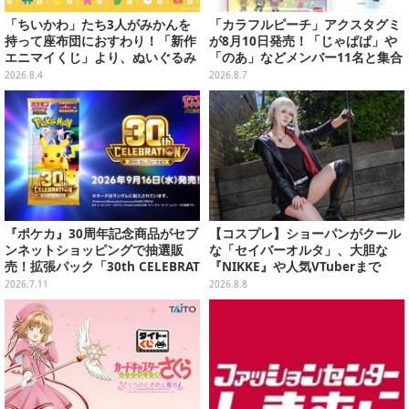
「ちいかわ」たち3人がみかんを
「カラフルピーチ」アクスタグミ
持って座布団におすわり！「新作
が8月10日発売！「じゃぱぱ」や
エニマイくじ」より、ぬいぐるみ
「のあ」などメンバー11名と集合
画像が初公開
デザイン全15種、ボールチェーン
2026.8.4
2026.8.7
付きでアクセサリーにも
『ポケカ』30周年記念商品がセブ
【コスプレ】ショーパンがクール
ンネットショッピングで抽選販
な「セイバーオルタ」、大胆な
売！拡張パック「30th CELEBRAT
『NIKKE』や人気VTuberまで
ION」と「エーフィ・ブラッキー
「アコスタ池袋」美女レイヤーま
2026.7.11
2026.8.8
セット」が対象
とめ