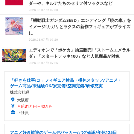
ダーや、キルアたちのセリフ付ソックスなど
2026.08.07 Fri 02:00
「機動戦士ガンダムSEED」エンディング「暁の車」を
イメージ!カガリとラクスの新作フィギュアがプライズ
に
2026.08.07 Fri 07:20
エディオンで「ポケカ」抽選販売!「ストームエメラル
ダ」「スタートデッキ100」など人気商品が対象
2026.08.07 Fri 07:25
「好きを仕事に!」フィギュア検品・梱包スタッフ/アニメ・
ゲーム商品/未経験OK/寮完備/空調完備/研修充実
株式会社緑
大阪府
月給31万円～40万円
正社員
アニメ好き歓迎のゲームデバッカー/バグ確認/年休125日