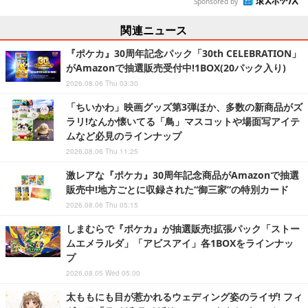
Sponsored by
関連ニュース
『ポケカ』30周年記念パック「30th CELEBRATION」
がAmazonで抽選販売受付中!1BOX(20パック入り)
2026.08.06 Thu 03:30
「ちいかわ」映画グッズ第3弾ほか、多数の新商品がズ
ラリ!なんか懐いてる「鳥」マスコットや場面写アイテ
ムなど必見のラインナップ
2026.08.06 Thu 11:25
激レアな『ポケカ』30周年記念商品がAmazonで抽選
販売中!地方ごとに収録された“御三家”の特別カード
2026.08.06 Thu 05:15
しまむらで『ポケカ』が抽選販売!拡張パック「ストー
ムエメラルダ」「アビスアイ」各1BOXをラインナッ
プ
2026.08.05 Wed 05:00
太ももにも目が惹かれるウェディング姿のライザ! フィ