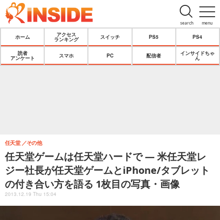
search
menu
アクセス
ホーム
スイッチ
PS5
PS4
ランキング
読者
インサイドちゃ
スマホ
PC
配信者
アンケート
ん
任天堂
その他
任天堂ゲームは任天堂ハードで ― 米任天堂レ
ジー社長が任天堂ゲームとiPhone/タブレット
の付き合い方を語る 1枚目の写真・画像
2013.12.19 Thu 15:04