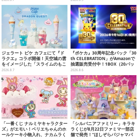
グッズ盛りだくさん
ジェラート ピケ カフェにて『ド
『ポケカ』30周年記念パック「30
ラクエ』コラボ開催！天空城の雲
th CELEBRATION」がAmazonで
をイメージした「スライムのもこ
抽選販売受付中！1BOX（20パッ
もこ天空クレープ」などを提供
ク入り）
2026.8.7
2026.8.6
「一番くじ ナルミヤキャラクター
「シルバニアファミリー」キラキ
ズ」がエモい！ベリエちゃんのホ
ラくじが8月22日ファミマ一部店
ールケーキ小物入れ、ナカムラく
舗で発売！“ほしぞらパジャマパ