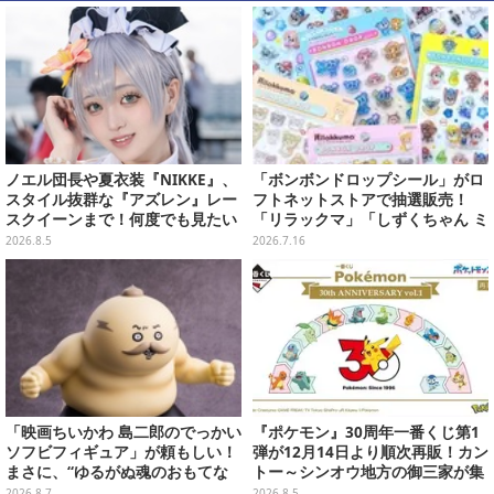
ノエル団長や夏衣装『NIKKE』、
「ボンボンドロップシール」がロ
スタイル抜群な『アズレン』レー
フトネットストアで抽選販売！
スクイーンまで！何度でも見たい
「リラックマ」「しずくちゃん ミ
「コミケ106」美女レイヤー【プ
ニ」など全12種をラインナップ
2026.8.5
2026.7.16
レイバック】
「映画ちいかわ 島二郎のでっかい
『ポケモン』30周年一番くじ第1
ソフビフィギュア」が頼もしい！
弾が12月14日より順次再販！カン
まさに、“ゆるがぬ魂のおもてな
トー～シンオウ地方の御三家が集
し”
まった時計、ぬいぐるみなど記念
2026.8.7
2026.8.5