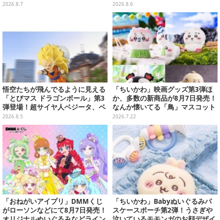
んのマスコットなどがズラリ
ーティ”をテーマに、お人形や建
2026.8.7
2026.8.6
物がラインナップ
悟空たちが飛んでるように見える
「ちいかわ」映画グッズ第3弾ほ
「とびマス ドラゴンボール」第3
か、多数の新商品が8月7日発売！
弾登場！超サイヤ人ベジータ、ベ
なんか懐いてる「鳥」マスコット
ジットなど全6種
や場面写アイテムなど必見のライ
2026.8.5
2026.7.22
ンナップ
「おねがいアイプリ」DMMくじ
「ちいかわ」Babyぬいぐるみパ
がローソンなどにて8月7日発売！
スケースポーチ第2弾！うさぎや
オリジナルぬいぐるみなどライン
泣いているモモンガのお顔デザイ