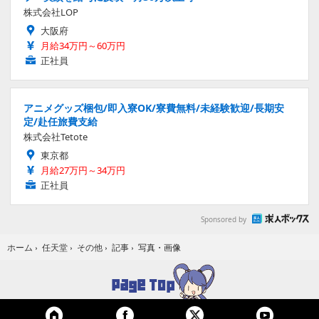
株式会社LOP
大阪府
月給34万円～60万円
正社員
アニメグッズ梱包/即入寮OK/寮費無料/未経験歓迎/長期安
定/赴任旅費支給
株式会社Tetote
東京都
月給27万円～34万円
正社員
Sponsored by
写真・画像
ホーム
›
任天堂
›
その他
›
記事
›