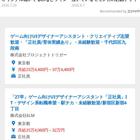
ナップ、各等賞にスペシャルアイ
ン全4種が8月下旬プライズ展開
2026.7.29
2026.8.7
プリカードが付属
Recommended by
ゲーム向けUIデザイナーアシスタント・クリエイティブ志望
歓迎・「正社員/育休実績あり」・未経験歓迎・千代田区九
段南
株式会社プロジェクトトリガー
東京都
月給23万4,400円～37万4,400円
正社員
「27卒」ゲーム向けUIデザイナーアシスタント「正社員」I
T・デザイン系転職希望・駅チカ・未経験歓迎/新宿区新宿4
丁目
株式会社ELM
東京都
月給25万4,000円～32万円
正社員