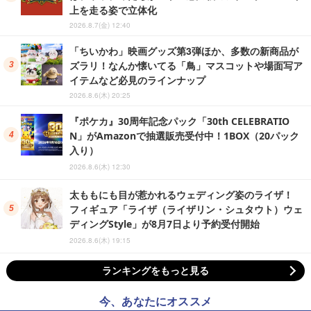
上を走る姿で立体化
2026.8.7(金) 12:40
「ちいかわ」映画グッズ第3弾ほか、多数の新商品が
ズラリ！なんか懐いてる「鳥」マスコットや場面写ア
イテムなど必見のラインナップ
2026.8.6(木) 20:25
『ポケカ』30周年記念パック「30th CELEBRATIO
N」がAmazonで抽選販売受付中！1BOX（20パック
入り）
2026.8.6(木) 12:30
太ももにも目が惹かれるウェディング姿のライザ！
フィギュア「ライザ（ライザリン・シュタウト）ウェ
ディングStyle」が8月7日より予約受付開始
2026.8.6(木) 19:15
ランキングをもっと見る
今、あなたにオススメ