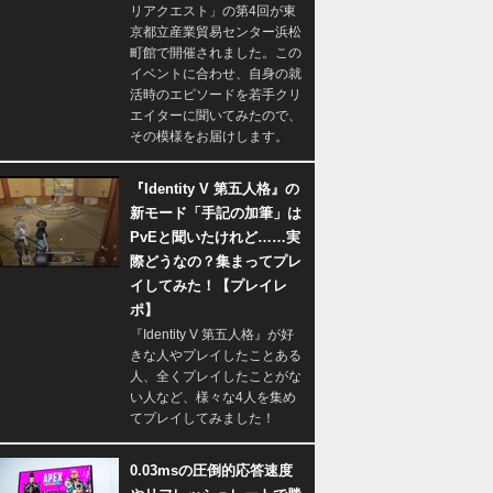
リアクエスト」の第4回が東
京都立産業貿易センター浜松
町館で開催されました。この
イベントに合わせ、自身の就
活時のエピソードを若手クリ
エイターに聞いてみたので、
その模様をお届けします。
『Identity V 第五人格』の
新モード「手記の加筆」は
PvEと聞いたけれど……実
際どうなの？集まってプレ
イしてみた！【プレイレ
ポ】
『Identity V 第五人格』が好
きな人やプレイしたことある
人、全くプレイしたことがな
い人など、様々な4人を集め
てプレイしてみました！
0.03msの圧倒的応答速度