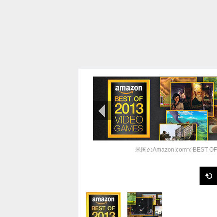
前の画像
米国のAmazon.comでBEST OF 