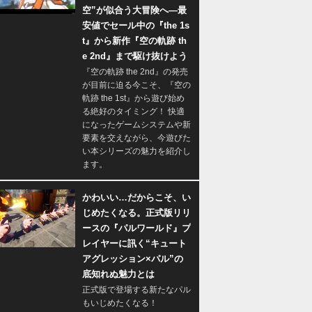
空”が似合う大冒険へ―最
安値でセール中の『the 1s
t』から新作『空の軌跡 th
e 2nd』まで駆け抜けよう
『空の軌跡 the 2nd』の発売
が目前に迫る今こそ、『空の
軌跡 the 1st』から遊び始め
る絶好のタイミング！ 快適
になったゲームシステムや新
要素を交えながら、今遊びた
い本シリーズの魅力を紹介し
ます。
かわいい…だからこそ、い
じめたくなる。正式版リリ
ースの『パルワールド』プ
レイヤーに訊く“キュート
アグレッション×パル”の
底知れぬ魅力とは
正式版で登場する新たなパル
もいじめたくなる！