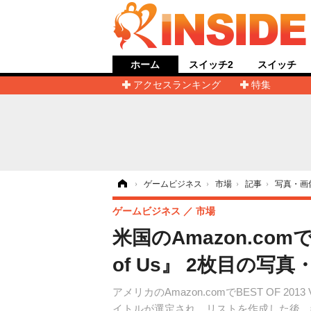
ホーム
スイッチ2
スイッチ
アクセスランキング
特集
ホーム
›
ゲームビジネス
›
市場
›
記事
›
写真・画
ゲームビジネス
市場
米国のAmazon.comでB
of Us』 2枚目の写真
アメリカのAmazon.comでBEST OF 
イトルが選定され、リストを作成した後、