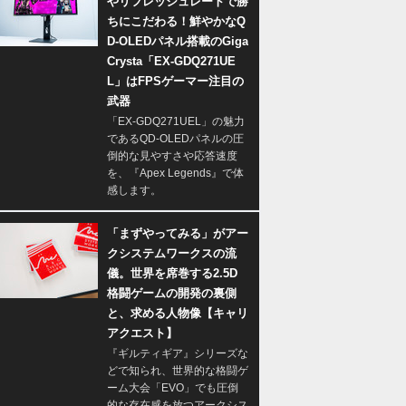
やリフレッシュレートで勝
ちにこだわる！鮮やかなQ
D-OLEDパネル搭載のGiga
Crysta「EX-GDQ271UE
L」はFPSゲーマー注目の
武器
「EX-GDQ271UEL」の魅力
であるQD-OLEDパネルの圧
倒的な見やすさや応答速度
を、『Apex Legends』で体
感します。
「まずやってみる」がアー
クシステムワークスの流
儀。世界を席巻する2.5D
格闘ゲームの開発の裏側
と、求める人物像【キャリ
アクエスト】
『ギルティギア』シリーズな
どで知られ、世界的な格闘ゲ
ーム大会「EVO」でも圧倒
的な存在感を放つアークシス