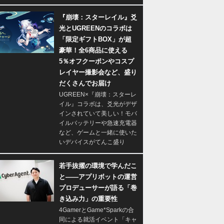
『崩壊：スターレイル』爻
光とUGREENのコラボは
「限定ギフトBOX」が超
豪華！全6商品に使える
5％オフクーポンやコスプ
レイヤー撮影会など、盛り
だくさんでお届け
UGREEN×『崩壊：スターレ
イル』コラボは、爻光がデザ
インされていて美しい！モバ
イルバッテリーや急速充電器
など、ゲームと一緒に使いた
いデバイスがてんこ盛り
若手抜擢の環境で学んだこ
と――アプリボットの運営
プロデューサーが語る「巻
き込み力」の重要性
4GamerとGame*Sparkの合
同による就活イベント「キャ