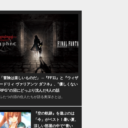
「冒険は楽しいものだ」 ─『FF11』と『ウィザ
ードリィ ヴァリアンツ ダフネ』、"優しくない
RPG"の沼にどっぷり沈んだ4人の話
ふたつの沼の住人たちが語る奥深さとは。
『空の軌跡』を遊ぶのは
「今」がベスト！暑い夏、
涼しい部屋の中で“青い