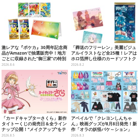
激レアな『ポケカ』30周年記念商
「葬送のフリーレン」美麗ビジュ
品がAmazonで抽選販売中！地方
アルイラストなど全25種！レアは
ごとに収録された“御三家”の特別
ホロ箔押し仕様のカードソフトク
カード
ッキー
2026.8.6
2026.8.2
「カードキャプターさくら」新作
アベイルで「クレヨンしんちゃ
タイトーくじの発売日＆全ライン
ん」映画グッズが8月8日発売！新
ナップ公開！"メイクアップ"をテ
作「オラの妖怪バケ～ション」
ーマに、日常でも使いたくなるア
や、「ヘンダーランド」「暗黒タ
2026.8.5
2026.8.3