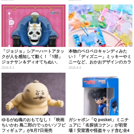
「ジョジョ」シアーハートアタッ
本物のペロペロキャンディみた
クが人を感知して動く！「1部」
い！「ディズニー」ミッキーやミ
ジョナサン＆ディオてちぬい、
ニーなど、おかおデザインのカラ
「3部」イギー＆クリームのなり
フルチャーム全10種が8月31日発
2026.8.3
2026.8.4
きり帽子が8月プライズ展開
売
ゆるがぬ魂のおもてなし！「映画
ガシャポン「Q posket」ミニチ
ちいかわ 島二郎のでっかいソフビ
ュアに「名探偵コナン」が初登
フィギュア」が8月7日発売
場！安室透や怪盗キッド含む全4