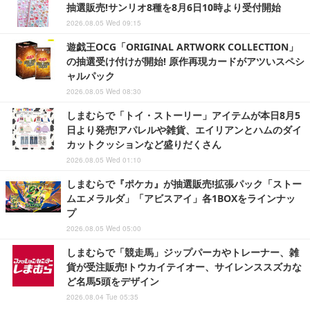
抽選販売!サンリオ8種を8月6日10時より受付開始
2026.08.05 Wed 09:15
遊戯王OCG「ORIGINAL ARTWORK COLLECTION」
の抽選受け付けが開始! 原作再現カードがアツいスペシ
ャルパック
2026.08.05 Wed 08:30
しまむらで「トイ・ストーリー」アイテムが本日8月5
日より発売!アパレルや雑貨、エイリアンとハムのダイ
カットクッションなど盛りだくさん
2026.08.05 Wed 01:10
しまむらで『ポケカ』が抽選販売!拡張パック「ストー
ムエメラルダ」「アビスアイ」各1BOXをラインナッ
プ
2026.08.05 Wed 05:00
しまむらで「競走馬」ジップパーカやトレーナー、雑
貨が受注販売!トウカイテイオー、サイレンススズカな
ど名馬5頭をデザイン
2026.08.04 Tue 05:35