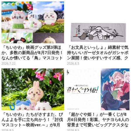
イテムがズラリ
マタマ」などをフィーチャー
「ちいかわ」映画グッズ第3弾ほ
「お文具といっしょ」綿素材で気
か、多数の新商品が8月7日発売！
持ちいいガーゼタオルがガシャポ
なんか懐いてる「鳥」マスコット
ン展開！使いやすいサイズ感、ク
や場面写アイテムなど必見のライ
ールな和柄や可愛らしいお寿司な
2026.7.22
2026.8.5
ンナップ
ど全4種
「ちいかわ」たちがさすまた、び
「超かぐや姫！」が一番くじが8
んよよを手に立ち向かう！「討伐
月6日発売！彩葉、ヤチヨら6人の
マスコット～映画ver.～」が8月
背景まで可愛いビッグアクスタな
中旬より順次展開
ど
2026.8.5
2026.8.5