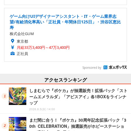
ゲーム向けUIデザイナーアシスタント・IT・ゲーム業界志
望/有給消化率高い「正社員・年間休日125日」・渋谷区恵比
寿
株式会社GUM
東京都
月給33万3,400円～47万3,400円
正社員
Sponsored by
アクセスランキング
しまむらで『ポケカ』が抽選販売！拡張パック「スト
ームエメラルダ」「アビスアイ」各1BOXをラインナ
ップ
2026.8.5(水) 14:00
まだ間に合う！『ポケカ』30周年記念拡張パック「3
0th CELEBRATION」抽選販売がホビーステーショ