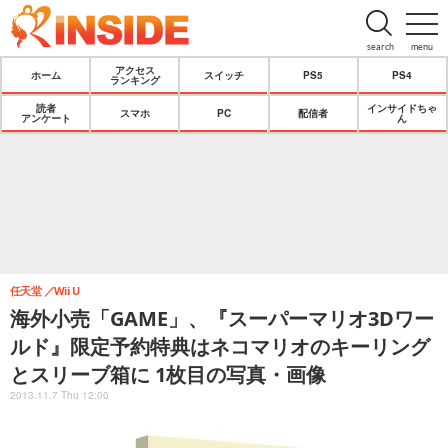
search
menu
アクセス
ホーム
スイッチ
PS5
PS4
ランキング
読者
インサイドちゃ
スマホ
PC
配信者
アンケート
ん
任天堂
Wii U
海外小売「GAME」、『スーパーマリオ3Dワー
ルド』限定予約特典はネコマリオのキーリング
とスリーブ箱に 1枚目の写真・画像
2013.11.7 Thu 12:00