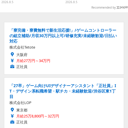
種、パッケージをもとに裏面まで
2026.8.5
2026.8.5
可愛くデザイン
Recommended by
「寮完備・寮費無料で新生活応援!」/ゲームコントローラー
の組立補助/月収30万円以上可/研修充実/未経験歓迎/日払い
対応
株式会社Tetote
大阪府
月給27万円～34万円
正社員
「27卒」ゲーム向けUIデザイナーアシスタント「正社員」I
T・デザイン系転職希望・駅チカ・未経験歓迎/渋谷区東1丁
目
株式会社LOP
東京都
月給25万8,800円～32万円
正社員