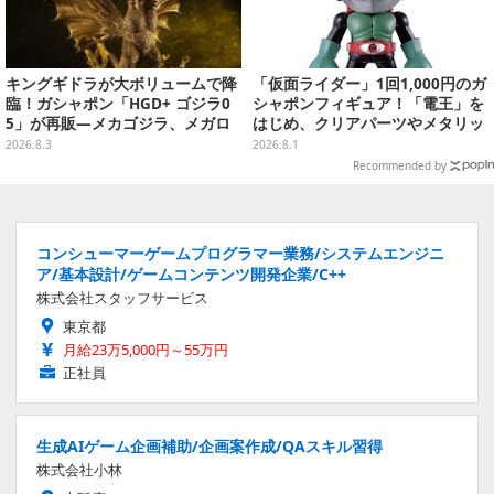
キングギドラが大ボリュームで降
「仮面ライダー」1回1,000円のガ
臨！ガシャポン「HGD+ ゴジラ0
シャポンフィギュア！「電王」を
5」が再販―メカゴジラ、メガロ
はじめ、クリアパーツやメタリッ
なども揃った全4種
ク彩色でこだわりが詰まった4種
2026.8.3
2026.8.1
類
Recommended by
コンシューマーゲームプログラマー業務/システムエンジニ
ア/基本設計/ゲームコンテンツ開発企業/C++
株式会社スタッフサービス
東京都
月給23万5,000円～55万円
正社員
生成AIゲーム企画補助/企画案作成/QAスキル習得
株式会社小林