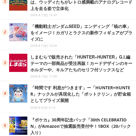
は、ウッディたちがレトロ感満載のアナログレコード
上を走る姿で立体化
2026.8.7(金) 12:40
「機動戦士ガンダムSEED」エンディング「暁の車」
をイメージ！カガリとラクスの新作フィギュアがプラ
イズに
2026.8.7(金) 16:20
しまむらで販売された「HUNTER×HUNTER」G.I.編
テーマの一部商品が受注再販！カードデザインのキー
ホルダーや、キルアたちのセリフ付ソックスなど
2026.8.7(金) 11:00
「時間です 利息がつきます」ー「HUNTER×HUNTE
R」ナックルが具現化した「ポットクリン」が貯金箱
としてプライズ展開
2026.8.6(木) 6:10
『ポケカ』30周年記念パック「30th CELEBRATIO
N」がAmazonで抽選販売受付中！1BOX（20パック
入り）