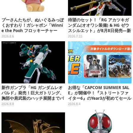
プーさんたちが、ぬいぐるみっぽ
待望のセット！「RG アカツキガ
くおすわり！ガシャポン「Winni
ンダム(オオワシ装備) & HG ゼウ
e the Pooh フロッキーチャー
スシルエット」が8月8日発売―新
ム」ふわふわでどれも可愛い全4
規造形の股関節強化パーツも付属
2026.8.6
2026.7.22
種
新作ガンプラ「HG ガンダムレオ
お得な「CAPCOM SUMMER SAL
パルド」発売！巨大ガトリング、
E」が開催中！『ストリートファ
胸部や肩武装のハッチ展開までバ
イター6』のYear3が初めてセール
ッチリ
対象に
2026.8.8
2026.8.4