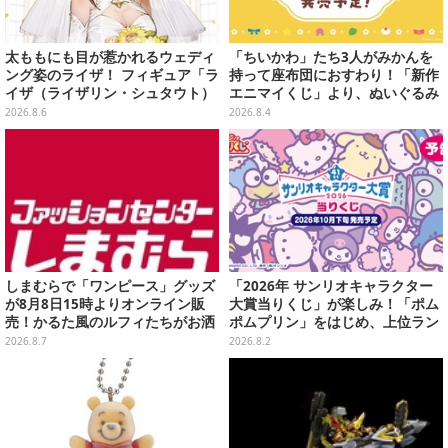
太ももにも目が惹かれるウェディ
「ちいかわ」たち3人がみかんを
ング姿のライザ！ フィギュア「ラ
持って座布団におすわり！「新作
イザ（ライザリン・シュタウト）
エニマイくじ」より、ぬいぐるみ
ウェディングStyle」が8月7日よ
画像が初公開
2026.8.6
2026.8.4
り予約受付開始
しまむらで「ワンピース」グッズ
「2026年 サンリオキャラクター
が8月8日15時よりオンライン販
大賞当りくじ」が楽しみ！「ポム
売！かるた風のルフィたちがお洒
ポムプリン」をはじめ、上位ラン
落なバッグや、チョッパーが可愛
クインが登場するスペシャル企画
2026.8.7
2026.8.2
いサンダルも