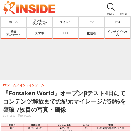
search
menu
アクセス
ホーム
スイッチ
PS5
PS4
ランキング
読者
インサイドちゃ
スマホ
PC
配信者
アンケート
ん
PCゲーム
オンラインゲーム
『Forsaken World』オープンβテスト4日にて
コンテンツ解放までの紀元マイレージが50%を
突破 7枚目の写真・画像
2011.6.21 Tue 10:30