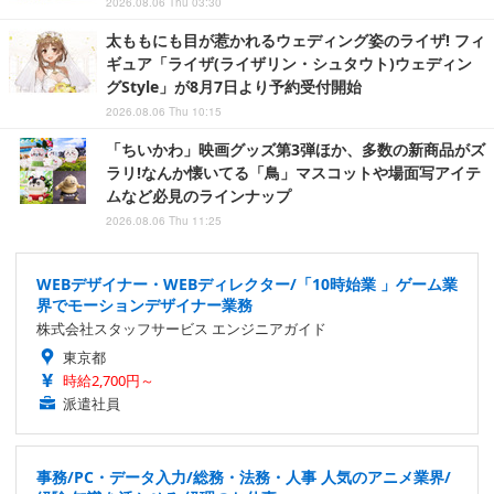
2026.08.06 Thu 03:30
太ももにも目が惹かれるウェディング姿のライザ! フィ
ギュア「ライザ(ライザリン・シュタウト)ウェディン
グStyle」が8月7日より予約受付開始
2026.08.06 Thu 10:15
「ちいかわ」映画グッズ第3弾ほか、多数の新商品がズ
ラリ!なんか懐いてる「鳥」マスコットや場面写アイテ
ムなど必見のラインナップ
2026.08.06 Thu 11:25
WEBデザイナー・WEBディレクター/「10時始業 」ゲーム業
界でモーションデザイナー業務
株式会社スタッフサービス エンジニアガイド
東京都
時給2,700円～
派遣社員
事務/PC・データ入力/総務・法務・人事 人気のアニメ業界/