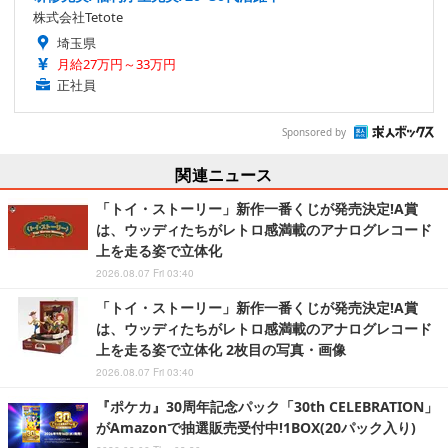
株式会社Tetote
埼玉県
月給27万円～33万円
正社員
Sponsored by
関連ニュース
「トイ・ストーリー」新作一番くじが発売決定!A賞
は、ウッディたちがレトロ感満載のアナログレコード
上を走る姿で立体化
2026.08.07 Fri 03:40
「トイ・ストーリー」新作一番くじが発売決定!A賞
は、ウッディたちがレトロ感満載のアナログレコード
上を走る姿で立体化 2枚目の写真・画像
2026.08.07 Fri 03:40
『ポケカ』30周年記念パック「30th CELEBRATION」
がAmazonで抽選販売受付中!1BOX(20パック入り)