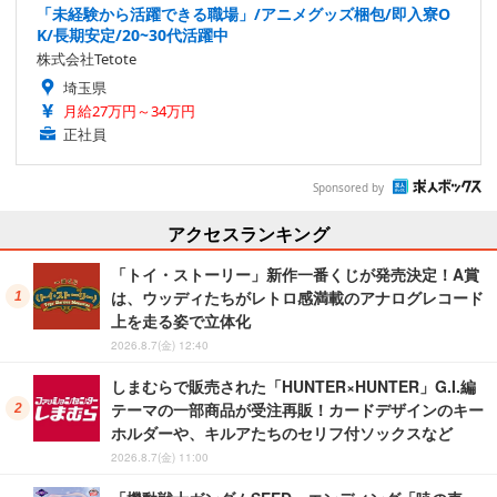
「未経験から活躍できる職場」/アニメグッズ梱包/即入寮O
K/長期安定/20~30代活躍中
株式会社Tetote
埼玉県
月給27万円～34万円
正社員
Sponsored by
アクセスランキング
「トイ・ストーリー」新作一番くじが発売決定！A賞
は、ウッディたちがレトロ感満載のアナログレコード
上を走る姿で立体化
2026.8.7(金) 12:40
しまむらで販売された「HUNTER×HUNTER」G.I.編
テーマの一部商品が受注再販！カードデザインのキー
ホルダーや、キルアたちのセリフ付ソックスなど
2026.8.7(金) 11:00