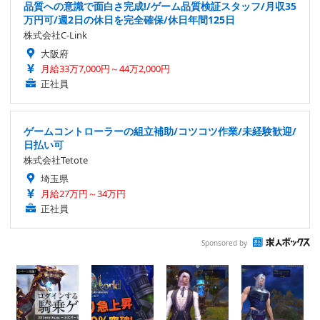
品質への意識で面白さ完成!/ゲーム品質検証スタッフ/月収35
万円可/週2日の休日を完全確保/休日年間125日
株式会社C-Link
大阪府
月給33万7,000円～44万2,000円
正社員
ゲームコントローラーの組立補助/コツコツ作業/未経験歓迎/
日払い可
株式会社Tetote
埼玉県
月給27万円～34万円
正社員
Sponsored by