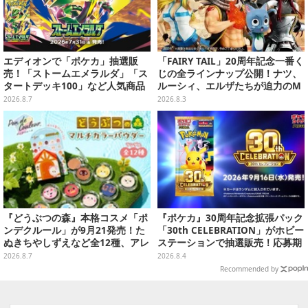
エディオンで「ポケカ」抽選販
「FAIRY TAIL」20周年記念一番く
売！「ストームエメラルダ」「ス
じの全ラインナップ公開！ナツ、
タートデッキ100」など人気商品
ルーシィ、エルザたちが迫力のM
が対象
ASTERLISEで初登場
2026.8.7
2026.8.3
『どうぶつの森』本格コスメ「ポ
『ポケカ』30周年記念拡張パック
ンデクルール」が9月21発売！た
「30th CELEBRATION」がホビー
ぬきちやしずえなど全12種、アレ
ステーションで抽選販売！応募期
ンジできるリアクションシールも
間は8月6日23時59分まで
2026.8.7
2026.8.4
付属
Recommended by