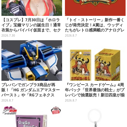
【コスプレ】7月30日は「ホロラ
「トイ・ストーリー」新作一番く
イブ」宝鐘マリンの誕生日！通常
じが発売決定！A賞は、ウッディ
衣装からパイパイ仮面まで、セク
たちがレトロ感満載のアナログレ
シーで可愛い美女レイヤーまとめ
コード上を走る姿で立体化
2026.7.30
2026.8.7
【写真42枚】
プレバンでガンプラ3商品が再
『ワンピース カードゲーム』4周
販！「HG ガンダムエアマスター
年パック「世界最強の戦士」がプ
バースト」や「RGフェネクス
レバンで抽選販売！新旧四皇が揃
（ナラティブVer.）」も
い踏み、刃牙作者が描く「カイド
2026.8.7
2026.8.7
ウ」も