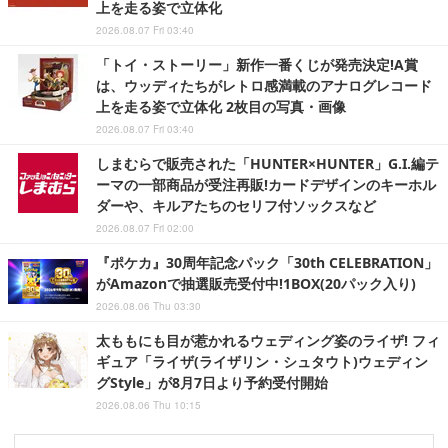
上を走る姿で立体化
2026.08.07 Fri 03:40
「トイ・ストーリー」新作一番くじが発売決定!A賞
は、ウッディたちがレトロ感満載のアナログレコード
上を走る姿で立体化 2枚目の写真・画像
2026.08.07 Fri 03:40
しまむらで販売された「HUNTER×HUNTER」G.I.編テ
ーマの一部商品が受注再販!カードデザインのキーホル
ダーや、キルアたちのセリフ付ソックスなど
2026.08.07 Fri 02:00
『ポケカ』30周年記念パック「30th CELEBRATION」
がAmazonで抽選販売受付中!1BOX(20パック入り)
2026.08.06 Thu 03:30
太ももにも目が惹かれるウェディング姿のライザ! フィ
ギュア「ライザ(ライザリン・シュタウト)ウェディン
グStyle」が8月7日より予約受付開始
2026.08.06 Thu 10:15