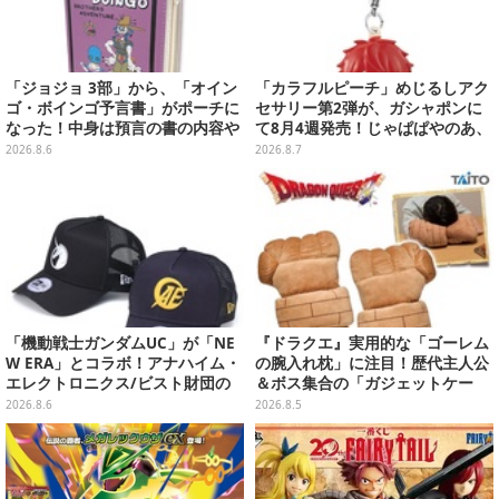
「ジョジョ 3部」から、「オイン
「カラフルピーチ」めじるしアク
ゴ・ボインゴ予言書」がポーチに
セサリー第2弾が、ガシャポンに
なった！中身は預言の書の内容や
て8月4週発売！じゃぱぱやのあ、
アニメ総柄デザインをプリント
シヴァたちメンバー11名分ライン
2026.8.6
2026.8.7
ナップ
「機動戦士ガンダムUC」が「NE
『ドラクエ』実用的な「ゴーレム
W ERA」とコラボ！アナハイム・
の腕入れ枕」に注目！歴代主人公
エレクトロニクス/ビスト財団の
＆ボス集合の「ガジェットケー
キャップが予約開始
ス」ほか9プライズが8月順次展開
2026.8.6
2026.8.5