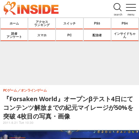
search
menu
アクセス
ホーム
スイッチ
PS5
PS4
ランキング
読者
インサイドちゃ
スマホ
PC
配信者
アンケート
ん
PCゲーム
オンラインゲーム
『Forsaken World』オープンβテスト4日にて
コンテンツ解放までの紀元マイレージが50%を
突破 4枚目の写真・画像
2011.6.21 Tue 10:30