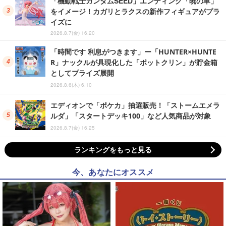
「機動戦士ガンダムSEED」エンディング「暁の車」
をイメージ！カガリとラクスの新作フィギュアがプラ
イズに
2026.8.7(金) 16:20
「時間です 利息がつきます」ー「HUNTER×HUNTE
R」ナックルが具現化した「ポットクリン」が貯金箱
としてプライズ展開
2026.8.6(木) 6:10
エディオンで「ポケカ」抽選販売！「ストームエメラ
ルダ」「スタートデッキ100」など人気商品が対象
2026.8.7(金) 16:25
ランキングをもっと見る
今、あなたにオススメ