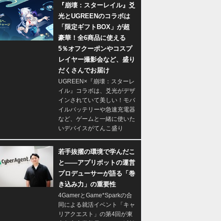
『崩壊：スターレイル』爻
光とUGREENのコラボは
「限定ギフトBOX」が超
豪華！全6商品に使える
5％オフクーポンやコスプ
レイヤー撮影会など、盛り
だくさんでお届け
UGREEN×『崩壊：スターレ
イル』コラボは、爻光がデザ
インされていて美しい！モバ
イルバッテリーや急速充電器
など、ゲームと一緒に使いた
いデバイスがてんこ盛り
若手抜擢の環境で学んだこ
と――アプリボットの運営
プロデューサーが語る「巻
き込み力」の重要性
4GamerとGame*Sparkの合
同による就活イベント「キャ
リアクエスト」の第4回が東