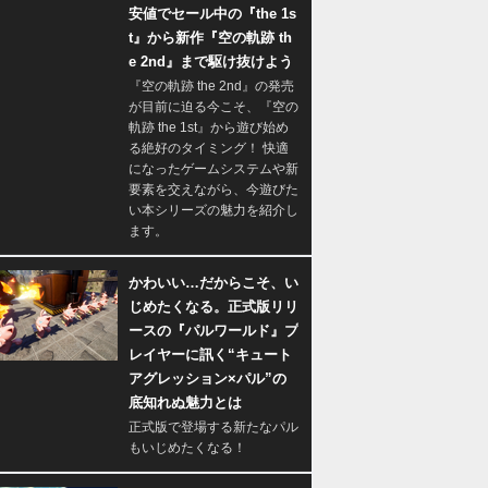
安値でセール中の『the 1s
t』から新作『空の軌跡 th
e 2nd』まで駆け抜けよう
『空の軌跡 the 2nd』の発売
が目前に迫る今こそ、『空の
軌跡 the 1st』から遊び始め
る絶好のタイミング！ 快適
になったゲームシステムや新
要素を交えながら、今遊びた
い本シリーズの魅力を紹介し
ます。
かわいい…だからこそ、い
じめたくなる。正式版リリ
ースの『パルワールド』プ
レイヤーに訊く“キュート
アグレッション×パル”の
底知れぬ魅力とは
正式版で登場する新たなパル
もいじめたくなる！