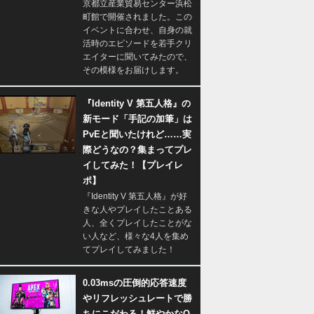
京都立産業貿易センター浜松
町館で開催されました。この
イベントに合わせ、自身の就
活時のエピソードを若手クリ
エイターに聞いてみたので、
その模様をお届けします。
『Identity V 第五人格』の
新モード「手記の加筆」は
PvEと聞いたけれど……実
際どうなの？集まってプレ
イしてみた！【プレイレ
ポ】
『Identity V 第五人格』が好
きな人やプレイしたことある
人、全くプレイしたことがな
い人など、様々な4人を集め
てプレイしてみました！
0.03msの圧倒的応答速度
やリフレッシュレートで勝
ちにこだわる！鮮やかなQ