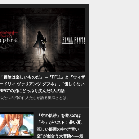
「冒険は楽しいものだ」 ─『FF11』と『ウィザ
ードリィ ヴァリアンツ ダフネ』、"優しくない
RPG"の沼にどっぷり沈んだ4人の話
ふたつの沼の住人たちが語る奥深さとは。
『空の軌跡』を遊ぶのは
「今」がベスト！暑い夏、
涼しい部屋の中で“青い
空”が似合う大冒険へ―最