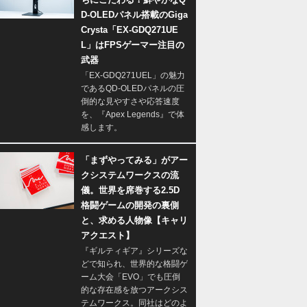
D-OLEDパネル搭載のGiga
Crysta「EX-GDQ271UE
L」はFPSゲーマー注目の
武器
「EX-GDQ271UEL」の魅力
であるQD-OLEDパネルの圧
倒的な見やすさや応答速度
を、『Apex Legends』で体
感します。
「まずやってみる」がアー
クシステムワークスの流
儀。世界を席巻する2.5D
格闘ゲームの開発の裏側
と、求める人物像【キャリ
アクエスト】
『ギルティギア』シリーズな
どで知られ、世界的な格闘ゲ
ーム大会「EVO」でも圧倒
的な存在感を放つアークシス
テムワークス。同社はどのよ