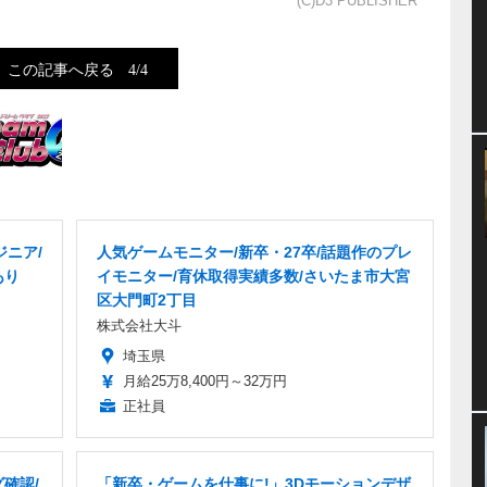
(C)D3 PUBLISHER
この記事へ戻る
4/4
ニア/
人気ゲームモニター/新卒・27卒/話題作のプレ
あり
イモニター/育休取得実績多数/さいたま市大宮
区大門町2丁目
株式会社大斗
埼玉県
月給25万8,400円～32万円
正社員
確認/
「新卒・ゲームを仕事に!」3Dモーションデザ