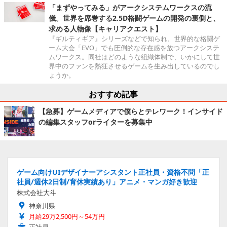
「まずやってみる」がアークシステムワークスの流
儀。世界を席巻する2.5D格闘ゲームの開発の裏側と、
求める人物像【キャリアクエスト】
『ギルティギア』シリーズなどで知られ、世界的な格闘ゲ
ーム大会「EVO」でも圧倒的な存在感を放つアークシステ
ムワークス。同社はどのような組織体制で、いかにして世
界中のファンを熱狂させるゲームを生み出しているのでし
ょうか。
おすすめ記事
【急募】ゲームメディアで僕らとテレワーク！インサイド
の編集スタッフorライターを募集中
ゲーム向けUIデザイナーアシスタント正社員・資格不問「正
社員/週休2日制/育休実績あり」アニメ・マンガ好き歓迎
株式会社大斗
神奈川県
月給29万2,500円～54万円
正社員