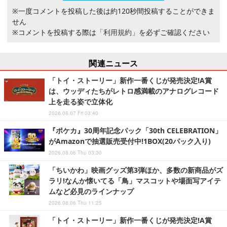
※一度コメントを投稿した後は約120秒間投稿することができま
せん
※コメントを投稿する際は
「利用規約」
を必ずご確認ください
関連ニュース
「トイ・ストーリー」新作一番くじが発売決定!A賞
は、ウッディたちがレトロ感満載のアナログレコード
上を走る姿で立体化
2026.08.07 Fri 03:40
『ポケカ』30周年記念パック「30th CELEBRATION」
がAmazonで抽選販売受付中!1BOX(20パック入り)
2026.08.06 Thu 03:30
「ちいかわ」映画グッズ第3弾ほか、多数の新商品がズ
ラリ!なんか懐いてる「鳥」マスコットや場面写アイテ
ムなど必見のラインナップ
2026.08.06 Thu 11:25
「トイ・ストーリー」新作一番くじが発売決定!A賞