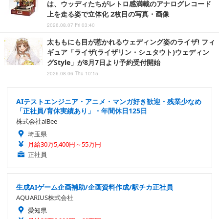
は、ウッディたちがレトロ感満載のアナログレコード
上を走る姿で立体化 2枚目の写真・画像
2026.08.07 Fri 03:40
太ももにも目が惹かれるウェディング姿のライザ! フィ
ギュア「ライザ(ライザリン・シュタウト)ウェディン
グStyle」が8月7日より予約受付開始
2026.08.06 Thu 10:15
AIテストエンジニア・アニメ・マンガ好き歓迎・残業少なめ
「正社員/育休実績あり」・年間休日125日
株式会社alBee
埼玉県
月給30万5,400円～55万円
正社員
生成AIゲーム企画補助/企画資料作成/駅チカ正社員
AQUARIUS株式会社
愛知県