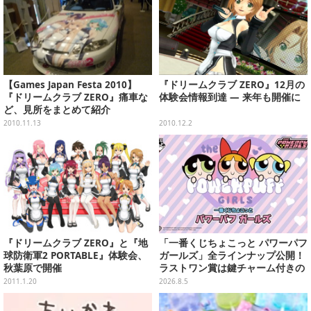
【Games Japan Festa 2010】
『ドリームクラブ ZERO』12月の
『ドリームクラブ ZERO』痛車な
体験会情報到達 ― 来年も開催に
ど、見所をまとめて紹介
2010.11.13
2010.12.2
『ドリームクラブ ZERO』と『地
「一番くじちょこっと パワーパフ
球防衛軍2 PORTABLE』体験会、
ガールズ」全ラインナップ公開！
秋葉原で開催
ラストワン賞は鍵チャーム付きの
シール帳スペシャルセットを用意
2011.1.20
2026.8.5