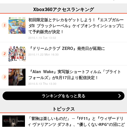
Xbox360アクセスランキング
初回限定版とテレカをゲットしよう！『エスプガルー
ダII ブラックレーベル』ケイブオンラインショップに
て予約販売が決定！
2010.1.19 Tue 13:02
『ドリームクラブ ZERO』発売日が延期に
2010.11.22 Mon 16:30
『Alan Wake』実写版ショートフィルム「ブライト
フォールズ」が5月17日より配信決定！
2010.5.13 Thu 13:30
ランキングをもっと見る
トピックス
「冒険は楽しいものだ」 ─『FF11』と『ウィザードリ
ィ ヴァリアンツ ダフネ』、"優しくないRPG"の沼にど