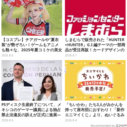
【コスプレ】チアガールや“夏衣
しまむらで販売された「HUNTER
装”が勢ぞろい！ゲームもアニメ
×HUNTER」G.I.編テーマの一部商
も熱々な、2025年夏コミケの美女
品が受注再販！カードデザインの
レイヤーをプレイバック
キーホルダーや、キルアたちのセ
2026.8.6
2026.8.7
リフ付ソックスなど
PSディスク生産終了について、メ
「ちいかわ」たち3人がみかんを
キシコのゲーマー議員による独占
持って座布団におすわり！「新作
禁止法違反の訴えが正式に進展―
エニマイくじ」より、ぬいぐるみ
「テクノロジーは自由を拡大する
画像が初公開
2026.8.6
2026.8.4
ために役立つべき」
Recommended by