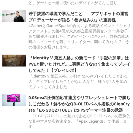
ど、ゲームと一緒に使いたいデバイスがてんこ盛り
若手抜擢の環境で学んだこと――アプリボットの運営
プロデューサーが語る「巻き込み力」の重要性
4GamerとGame*Sparkの合同による就活イベント「キャリ
アクエスト」の第4回が東京都立産業貿易センター浜松町
館で開催されました。このイベントに合わせ、自身の就活
時のエピソードを若手クリエイターに聞いてみたので、そ
の模様をお届けします。
『Identity V 第五人格』の新モード「手記の加筆」は
PvEと聞いたけれど……実際どうなの？集まってプレイ
してみた！【プレイレポ】
『Identity V 第五人格』が好きな人やプレイしたことある
人、全くプレイしたことがない人など、様々な4人を集め
てプレイしてみました！
0.03msの圧倒的応答速度やリフレッシュレートで勝ち
にこだわる！鮮やかなQD-OLEDパネル搭載のGigaCry
sta「EX-GDQ271UEL」はFPSゲーマー注目の武器
「EX-GDQ271UEL」の魅力であるQD-OLEDパネルの圧倒的
な見やすさや応答速度を、『Apex Legends』で体感しま
す。