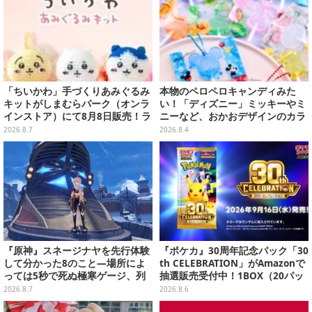
「ちいかわ」手づくりあみぐるみ
本物のペロペロキャンディみた
キットがしまむらパーク（オンラ
い！「ディズニー」ミッキーやミ
インストア）にて8月8日販売！ラ
ニーなど、おかおデザインのカラ
インナップ全3種、初心者向きの
フルチャーム全10種が8月31日発
2026.8.7
2026.8.4
編み方で作れちゃう
売
『原神』スネージナヤを先行体験
『ポケカ』30周年記念パック「30
して分かった8のこと―場所によ
th CELEBRATION」がAmazonで
っては5秒で死ぬ極寒ゲージ、列
抽選販売受付中！1BOX（20パッ
車は“ダイナミック途中下車”可能
ク入り）
2026.8.7
2026.8.6
など自由度高め