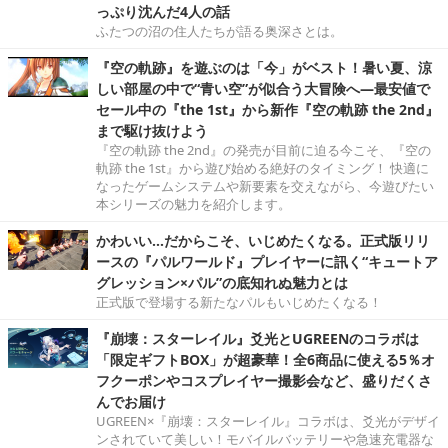
っぷり沈んだ4人の話
ふたつの沼の住人たちが語る奥深さとは。
『空の軌跡』を遊ぶのは「今」がベスト！暑い夏、涼
しい部屋の中で“青い空”が似合う大冒険へ―最安値で
セール中の『the 1st』から新作『空の軌跡 the 2nd』
まで駆け抜けよう
『空の軌跡 the 2nd』の発売が目前に迫る今こそ、『空の
軌跡 the 1st』から遊び始める絶好のタイミング！ 快適に
なったゲームシステムや新要素を交えながら、今遊びたい
本シリーズの魅力を紹介します。
かわいい…だからこそ、いじめたくなる。正式版リリ
ースの『パルワールド』プレイヤーに訊く“キュートア
グレッション×パル”の底知れぬ魅力とは
正式版で登場する新たなパルもいじめたくなる！
『崩壊：スターレイル』爻光とUGREENのコラボは
「限定ギフトBOX」が超豪華！全6商品に使える5％オ
フクーポンやコスプレイヤー撮影会など、盛りだくさ
んでお届け
UGREEN×『崩壊：スターレイル』コラボは、爻光がデザイ
ンされていて美しい！モバイルバッテリーや急速充電器な