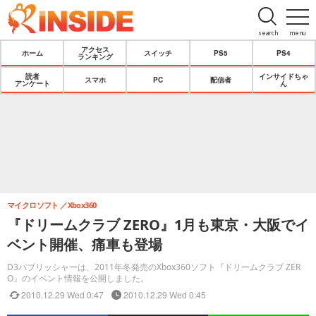
search
menu
アクセス
ホーム
スイッチ
PS5
PS4
ランキング
読者
インサイドちゃ
スマホ
PC
配信者
アンケート
ん
マイクロソフト
Xbox360
『ドリームクラブ ZERO』1月も東京・大阪でイ
ベント開催、痛車も登場
D3パブリッシャーは、2011年冬発売のXbox360ソフト『ドリームクラブ ZER
O』のイベント情報を公開しました。
2010.12.29 Wed 0:47
2010.12.29 Wed 0:45