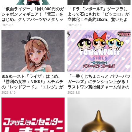
「仮面ライダー」1回1,000円のガ
「ドラゴンボールZ」ダーブラに
シャポンフィギュア！「電王」を
よって石にされた「ピッコロ」が
はじめ、クリアパーツやメタリッ
立体化！全高約28cm、驚いたよ
ク彩色でこだわりが詰まった4種
うな表情とポーズをそのまま再現
2026.8.1
2026.8.10
類
BIGぬースト「ライザ」はじめ、
「一番くじちょこっと パワーパフ
『勝利の女神：NIKKE』ムチムチ
ガールズ」にテンション上がる！
の「レッドフード」「エレグ」が
ラストワン賞は鍵チャーム付きの
上位に！7月あみあみフィギュア
シール帳スペシャルセット
2026.8.10
2026.8.8
予約ランキング