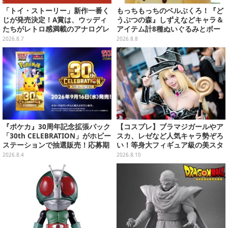
「トイ・ストーリー」新作一番く
もっちもっちのベルぶくろ！『ど
じが発売決定！A賞は、ウッディ
うぶつの森』しずえなどキャラ＆
たちがレトロ感満載のアナログレ
アイテム計8種ぬいぐるみとボー
コード上を走る姿で立体化
ルチェーン付きマスコットが発売
2026.8.7
2026.8.8
『ポケカ』30周年記念拡張パック
【コスプレ】ブラマジガールやア
「30th CELEBRATION」がホビー
スカ、レゼなど人気キャラ勢ぞろ
ステーションで抽選販売！応募期
い！等身大フィギュア級の美スタ
間は8月6日23時59分まで
イルで魅せる台湾美女まとめ【写
2026.8.4
2026.8.10
真27枚】