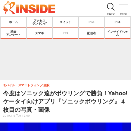
search
menu
アクセス
ホーム
スイッチ
PS5
PS4
ランキング
読者
インサイドちゃ
スマホ
PC
配信者
アンケート
ん
モバイル・スマートフォン
全般
今度はソニック達がボウリングで勝負！Yahoo!
ケータイ向けアプリ『ソニックボウリング』 4
枚目の写真・画像
2010.1.5 Tue 12:00