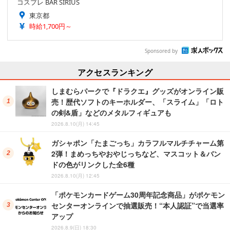
コスプレ BAR SIRIUS
東京都
時給1,700円～
Sponsored by
アクセスランキング
しまむらパークで『ドラクエ』グッズがオンライン販
売！歴代ソフトのキーホルダー、「スライム」「ロト
の剣&盾」などのメタルフィギュアも
2026.8.10(月) 14:45
ガシャポン「たまごっち」カラフルマルチチャーム第
2弾！まめっちやおやじっちなど、マスコット＆バン
ドの色がリンクした全6種
2026.8.10(月) 12:45
「ポケモンカードゲーム30周年記念商品」がポケモン
センターオンラインで抽選販売！“本人認証”で当選率
アップ
2026.8.9(日) 18:30