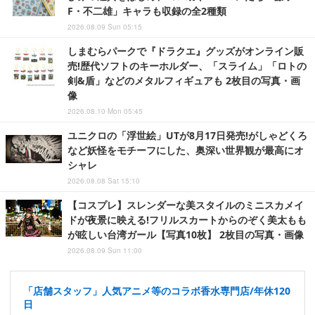
F・不二雄」キャラも収録の全2種類
2026.08.09 Sun 05:15
しまむらパークで『ドラクエ』グッズがオンライン販
売!歴代ソフトのキーホルダー、「スライム」「ロトの
剣&盾」などのメタルフィギュアも 2枚目の写真・画
像
2026.08.10 Mon 05:45
ユニクロの「浮世絵」UTが8月17日発売!がしゃどくろ
など妖怪をモチーフにした、奥深い世界観が最高にオ
シャレ
2026.08.08 Sat 15:10
【コスプレ】スレンダーな美スタイルのミニスカメイ
ドが夜景に映える!フリルスカートからのぞく美太もも
が眩しい台湾ガール【写真10枚】 2枚目の写真・画像
2026.08.09 Sun 11:00
「店舗スタッフ」人気アニメ等のコラボ香水専門店/年休120
日