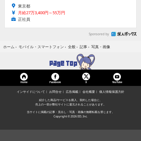
東京都
月給27万3,400円～55万円
正社員
Sponsored by
写真・画像
ホーム
›
モバイル・スマートフォン
›
全般
›
記事
›
Home
Facebook
YouTube
X
インサイドについて
お問合せ
広告掲載
会社概要
個人情報保護方針
紹介した商品/サービスを購入、契約した場合に、
売上の一部が弊社サイトに還元されることがあります。
当サイトに掲載の記事・見出し・写真・画像の無断転載を禁じます。
Copyright © 2026 IID, Inc.