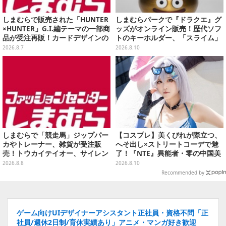
しまむらで販売された「HUNTER
しまむらパークで『ドラクエ』グ
×HUNTER」G.I.編テーマの一部商
ッズがオンライン販売！歴代ソフ
品が受注再販！カードデザインの
トのキーホルダー、「スライム」
キーホルダーや、キルアたちのセ
「ロトの剣&盾」などのメタルフ
2026.8.7
2026.8.10
リフ付ソックスなど
ィギュアも
しまむらで「競走馬」ジップパー
【コスプレ】美くびれが際立つ、
カやトレーナー、雑貨が受注販
へそ出し×ストリートコーデで魅
売！トウカイテイオー、サイレン
了！『NTE』異能者・零の中国美
ススズカなど名馬をデザイン
女レイヤーが美しすぎた【写真10
2026.8.8
2026.8.10
枚】
Recommended by
ゲーム向けUIデザイナーアシスタント正社員・資格不問「正
社員/週休2日制/育休実績あり」アニメ・マンガ好き歓迎