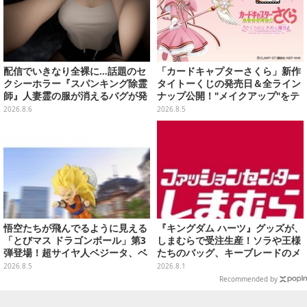
配信でいきなり全裸に…話題のセ
「カードキャプターさくら」新作
クシーホラー『スパンキング除霊
タイトーくじの発売日＆全ライン
師』人妻霊の服が消えるバグが発
ナップ公開！"メイクアップ"をテ
生。「丸裸になる現象を泣きなが
ーマに、日常でも使いたくなるア
2026.8.6
2026.8.5
ら修正しました」と現在はアプデ
イテムがズラリ
済み
悟空たちが飛んでるように見える
『キングダム ハーツ』グッズが、
「とびマス ドラゴンボール」第3
しまむらで受注生産！ソラや王様
弾登場！超サイヤ人ベジータ、ベ
たちのバッグ、キーブレードのメ
ジットなど全6種
ガネケースなど
2026.8.5
2026.8.1
Recommended by