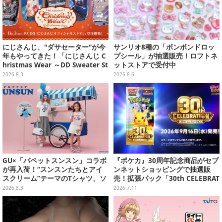
にじさんじ、"ダサセーター"が今
サンリオ8種の「ボンボンドロッ
年もやってきた！「にじさんじ C
プシール」が抽選販売！ロフトネ
hristmas Wear ～DD Sweater St
ットストアで受付中
yle～」グッズが受注販売へ―狂
2026.8.3
2026.8.6
蘭メロコも「何からツッコめばい
い」と困惑
GU×「パペットスンスン」コラボ
『ポケカ』30周年記念商品がセブ
が再入荷！“スンスンたちとアイ
ンネットショッピングで抽選販
スクリーム”テーマのTシャツ、ソ
売！拡張パック「30th CELEBRAT
ックスなどが対象
ION」と「エーフィ・ブラッキー
2026.8.3
2026.7.11
セット」が対象