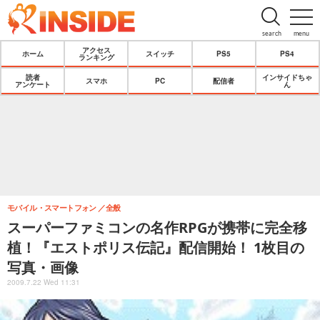
search
menu
アクセス
ホーム
スイッチ
PS5
PS4
ランキング
読者
インサイドちゃ
スマホ
PC
配信者
アンケート
ん
モバイル・スマートフォン
全般
スーパーファミコンの名作RPGが携帯に完全移
植！『エストポリス伝記』配信開始！ 1枚目の
写真・画像
2009.7.22 Wed 11:31