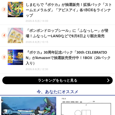
しまむらで『ポケカ』が抽選販売！拡張パック「スト
ームエメラルダ」「アビスアイ」各1BOXをラインナ
ップ
2026.8.5(水) 14:00
「ボンボンドロップシール」に「ふなっしー」が登
場！ふなっしーLANDなどで8月8日より順次発売
2026.8.6(木) 10:15
『ポケカ』30周年記念パック「30th CELEBRATIO
N」がAmazonで抽選販売受付中！1BOX（20パック
入り）
2026.8.6(木) 12:30
ランキングをもっと見る
今、あなたにオススメ