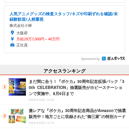
人気アニメグッズの検査スタッフ/キズや印刷ずれを確認/未
経験歓迎/人柄重視
株式会社小林
大阪府
月給29万7,000円～40万円
正社員
Sponsored by
アクセスランキング
まだ間に合う！『ポケカ』30周年記念拡張パック「3
0th CELEBRATION」抽選販売がホビーステーショ
ンで実施中、8月6日まで
2026.8.6(木) 12:00
激レアな『ポケカ』30周年記念商品がAmazonで抽選
販売中！地方ごとに収録された“御三家”の特別カード
2026.8.6(木) 14:15