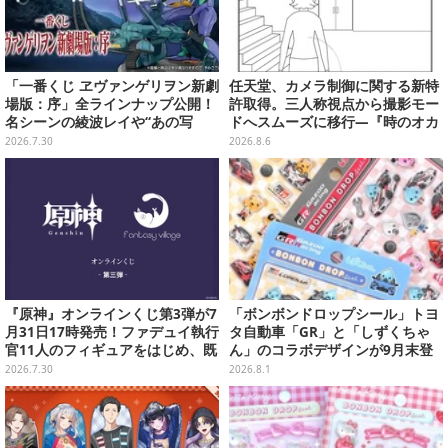
「一番くじ ヱヴァンゲリヲン新劇
任天堂、カメラ制御に関する新特
場版：序」全ラインナップ公開！
許取得。三人称視点から撮影モー
名シーンの綾波レイや“あの写
ドへスムーズに移行―『時のオカ
真”の葛城ミサトフィギュアほ
リナ』リメイク版との関連を推測
2026.7.30
2026.8.6
か、場面写クリアファイルなど
する声も
『原神』オンラインくじ第3弾が7
「ボンボンドロップシール」トヨ
月31日17時発売！ファデュイ執行
タ自動車「GR」と「しずくちゃ
官11人のフィギュアをはじめ、既
ん」のコラボデザインが9月末登
存人気グッズがお得に当たる
場！くま吉らも描かれた全4柄
2026.7.30
2026.8.1