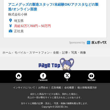
アニメグッズの製造スタッフ/未経験OK/アクスタなどの製
造/オンライン面接
株式会社小林
埼玉県
月給32万7,700円～50万円
正社員
Sponsored by
写真・画像
ホーム
›
モバイル・スマートフォン
›
全般
›
記事
›
Home
Facebook
YouTube
X
インサイドについて
お問合せ
広告掲載
会社概要
個人情報保護方針
紹介した商品/サービスを購入、契約した場合に、
売上の一部が弊社サイトに還元されることがあります。
当サイトに掲載の記事・見出し・写真・画像の無断転載を禁じます。
Copyright © 2026 IID, Inc.