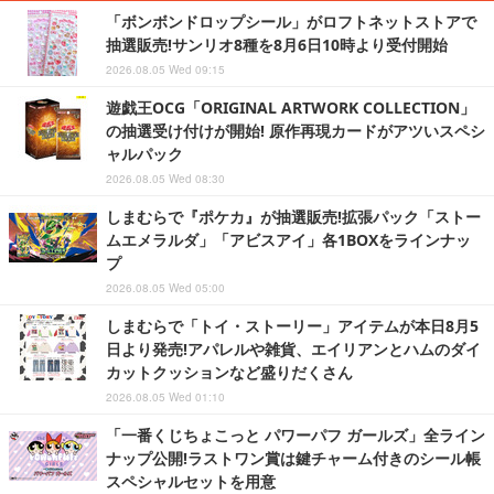
「ボンボンドロップシール」がロフトネットストアで
抽選販売!サンリオ8種を8月6日10時より受付開始
2026.08.05 Wed 09:15
遊戯王OCG「ORIGINAL ARTWORK COLLECTION」
の抽選受け付けが開始! 原作再現カードがアツいスペシ
ャルパック
2026.08.05 Wed 08:30
しまむらで『ポケカ』が抽選販売!拡張パック「ストー
ムエメラルダ」「アビスアイ」各1BOXをラインナッ
プ
2026.08.05 Wed 05:00
しまむらで「トイ・ストーリー」アイテムが本日8月5
日より発売!アパレルや雑貨、エイリアンとハムのダイ
カットクッションなど盛りだくさん
2026.08.05 Wed 01:10
「一番くじちょこっと パワーパフ ガールズ」全ライン
ナップ公開!ラストワン賞は鍵チャーム付きのシール帳
スペシャルセットを用意