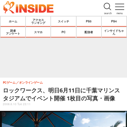
search
menu
アクセス
ホーム
スイッチ
PS5
PS4
ランキング
読者
インサイドちゃ
スマホ
PC
配信者
アンケート
ん
PCゲーム
オンラインゲーム
ロックワークス、明日6月11日に千葉マリンス
タジアムでイベント開催 1枚目の写真・画像
2008.6.10 Tue 23:11