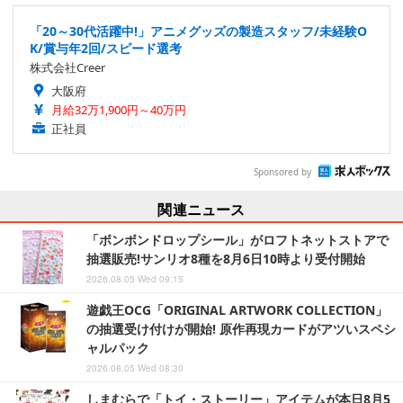
「20～30代活躍中!」アニメグッズの製造スタッフ/未経験O
K/賞与年2回/スピード選考
株式会社Creer
大阪府
月給32万1,900円～40万円
正社員
Sponsored by
関連ニュース
「ボンボンドロップシール」がロフトネットストアで
抽選販売!サンリオ8種を8月6日10時より受付開始
2026.08.05 Wed 09:15
遊戯王OCG「ORIGINAL ARTWORK COLLECTION」
の抽選受け付けが開始! 原作再現カードがアツいスペシ
ャルパック
2026.08.05 Wed 08:30
しまむらで「トイ・ストーリー」アイテムが本日8月5