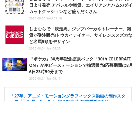
日より発売!アパレルや雑貨、エイリアンとハムのダイ
カットクッションなど盛りだくさん
2026.08.05 Wed 01:10
しまむらで「競走馬」ジップパーカやトレーナー、雑
貨が受注販売!トウカイテイオー、サイレンススズカな
ど名馬5頭をデザイン
2026.08.04 Tue 05:35
『ポケカ』30周年記念拡張パック「30th CELEBRATI
ON」がホビーステーションで抽選販売!応募期間は8月
6日23時59分まで
2026.08.04 Tue 09:10
「27卒」アニメ・モーショングラフィックス動画の制作スタ
ッフ「正社員」YouTube好き歓迎/川口市栄町1丁目
株式会社LOP
埼玉県
月給25万9,500円～32万円
正社員