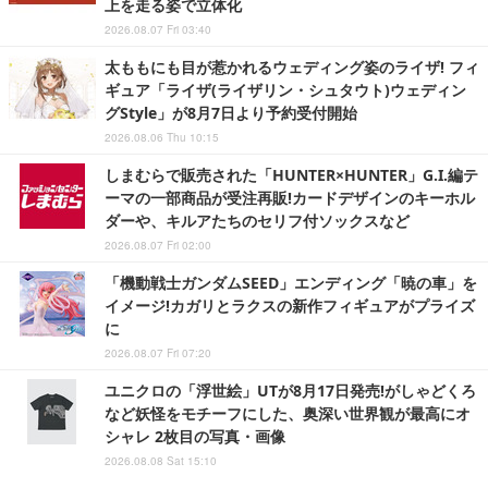
上を走る姿で立体化
2026.08.07 Fri 03:40
太ももにも目が惹かれるウェディング姿のライザ! フィ
ギュア「ライザ(ライザリン・シュタウト)ウェディン
グStyle」が8月7日より予約受付開始
2026.08.06 Thu 10:15
しまむらで販売された「HUNTER×HUNTER」G.I.編テ
ーマの一部商品が受注再販!カードデザインのキーホル
ダーや、キルアたちのセリフ付ソックスなど
2026.08.07 Fri 02:00
「機動戦士ガンダムSEED」エンディング「暁の車」を
イメージ!カガリとラクスの新作フィギュアがプライズ
に
2026.08.07 Fri 07:20
ユニクロの「浮世絵」UTが8月17日発売!がしゃどくろ
など妖怪をモチーフにした、奥深い世界観が最高にオ
シャレ 2枚目の写真・画像
2026.08.08 Sat 15:10