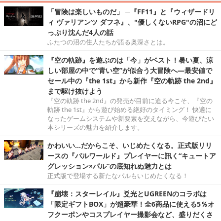
「冒険は楽しいものだ」 ─『FF11』と『ウィザードリ
ィ ヴァリアンツ ダフネ』、"優しくないRPG"の沼にど
っぷり沈んだ4人の話
ふたつの沼の住人たちが語る奥深さとは。
『空の軌跡』を遊ぶのは「今」がベスト！暑い夏、涼
しい部屋の中で“青い空”が似合う大冒険へ―最安値で
セール中の『the 1st』から新作『空の軌跡 the 2nd』
まで駆け抜けよう
『空の軌跡 the 2nd』の発売が目前に迫る今こそ、『空の
軌跡 the 1st』から遊び始める絶好のタイミング！ 快適に
なったゲームシステムや新要素を交えながら、今遊びたい
本シリーズの魅力を紹介します。
かわいい…だからこそ、いじめたくなる。正式版リリ
ースの『パルワールド』プレイヤーに訊く“キュートア
グレッション×パル”の底知れぬ魅力とは
正式版で登場する新たなパルもいじめたくなる！
『崩壊：スターレイル』爻光とUGREENのコラボは
「限定ギフトBOX」が超豪華！全6商品に使える5％オ
フクーポンやコスプレイヤー撮影会など、盛りだくさ