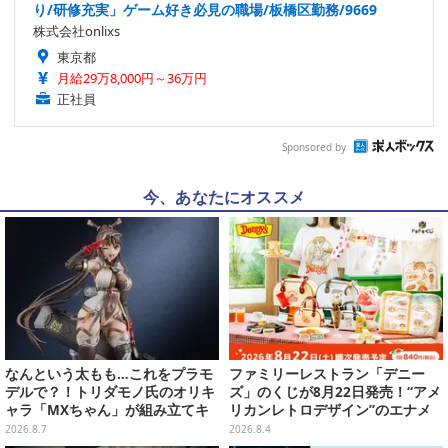
り/研修充実」ゲーム好き必見の職場/板橋区勤務/9669
株式会社onlixs
東京都
月給29万8,000円～36万円
正社員
Sponsored by
今、あなたにオススメ
なんという太もも…これをプラモ
ファミリーレストラン「デニー
デルで？！トリダモノ氏のオリキ
ズ」のくじが8月22日発売！“アメ
ャラ「MXちゃん」が組み立てキ
リカンレトロデザイン”のエナメ
ット化―持ってるケースはレール
ルバッグやTシャツなど、日常使
2026.8.7
2026.8.4
ガンに変形
いできるグッズを用意