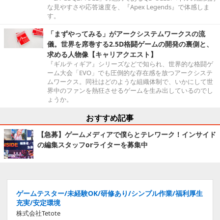
な見やすさや応答速度を、『Apex Legends』で体感しま
す。
「まずやってみる」がアークシステムワークスの流
儀。世界を席巻する2.5D格闘ゲームの開発の裏側と、
求める人物像【キャリアクエスト】
『ギルティギア』シリーズなどで知られ、世界的な格闘ゲ
ーム大会「EVO」でも圧倒的な存在感を放つアークシステ
ムワークス。同社はどのような組織体制で、いかにして世
界中のファンを熱狂させるゲームを生み出しているのでし
ょうか。
おすすめ記事
【急募】ゲームメディアで僕らとテレワーク！インサイド
の編集スタッフorライターを募集中
ゲームテスター/未経験OK/研修あり/シンプル作業/福利厚生
充実/安定環境
株式会社Tetote