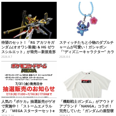
など用意
付属
待望のセット！「RG アカツキガ
スティッチたちと小物のダブルチ
ンダム(オオワシ装備) & HG ゼウ
ャームが可愛い！ガシャポン
スシルエット」が発売―新規造形
「“ディズニーキャラクター” カラ
の股関節強化パーツも付属
フルマルチチャーム」が発売
2026.8.7
2026.8.6
人気の『ポケカ』抽選販売がゲオ
「機動戦士ガンダム」がアウトド
で実施中！「ストームエメラル
アブランド「NANGA」コラボ！
ダ」「MEGA スターターセットe
完売していた「ガンダムの盾型寝
x」各種の全4商品
袋」も2次受注開始
2026.7.14
2026.8.7