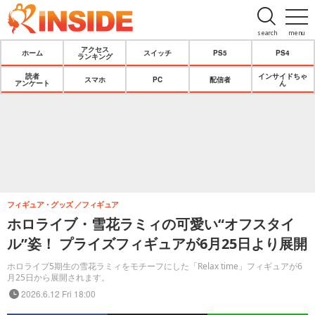
search
menu
アクセス
ホーム
スイッチ
PS5
PS4
ランキング
読者
インサイドちゃ
スマホ
PC
配信者
アンケート
ん
フィギュア・グッズ
フィギュア
ホロライブ・雪花ラミィの可愛い“オフスタイ
ル”姿！ プライズフィギュアが6月25日より展開
ホロライブ5期生の雪花ラミィをモチーフにした「Relax time」フィギュアが6
月25日から展開されます。
2026.6.12 Fri 18:00