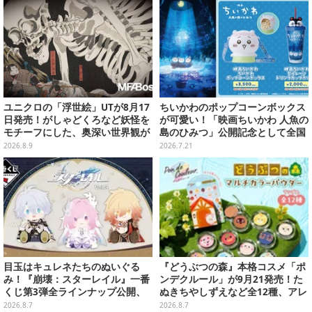
ユニクロの「浮世絵」UTが8月17
ちいかわのポップコーンボックス
日発売！がしゃどくろなど妖怪を
が可愛い！「映画ちいかわ 人魚の
モチーフにした、奥深い世界観が
島のひみつ」公開記念として全国
最高にオシャレ
劇場で販売決定、セイレーンドリ
2026.8.9
2026.7.21
ンクカップホルダーも
目玉はキュレネたちのぬいぐる
『どうぶつの森』本格コスメ「ポ
み！『崩壊：スターレイル』一番
ンデクルール」が9月21発売！た
くじ第3弾全ラインナップ公開、
ぬきちやしずえなど全12種、アレ
美麗ビジュアルのアクリルボード
ンジできるリアクションシールも
2026.8.7
2026.8.7