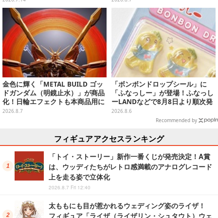
金色に輝く「METAL BUILD ゴッ
「ボンボンドロップシール」に
ドガンダム（明鏡止水）」が商品
「ふなっしー」が登場！ふなっし
化！日輪エフェクトも本商品用に
ーLANDなどで8月8日より順次発
刷新した豪華仕様
売
2026.8.7
2026.8.6
Recommended by
フィギュアアクセスランキング
「トイ・ストーリー」新作一番くじが発売決定！A賞
は、ウッディたちがレトロ感満載のアナログレコード
上を走る姿で立体化
2026.8.7 Fri 12:40
太ももにも目が惹かれるウェディング姿のライザ！
フィギュア「ライザ（ライザリン・シュタウト）ウェ