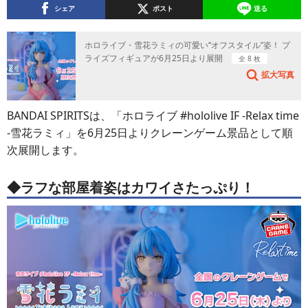
シェア
ポスト
送る
ホロライブ・雪花ラミィの可愛い“オフスタイル”姿！ プ
ライズフィギュアが6月25日より展開
全 8 枚
拡大写真
BANDAI SPIRITSは、「ホロライブ #hololive IF -Relax time
-雪花ラミィ」を6月25日よりクレーンゲーム景品として順
次展開します。
◆ラフな部屋着姿はカワイさたっぷり！