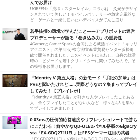
んでお届け
UGREEN×『崩壊：スターレイル』コラボは、爻光がデザイ
ンされていて美しい！モバイルバッテリーや急速充電器な
ど、ゲームと一緒に使いたいデバイスがてんこ盛り
若手抜擢の環境で学んだこと――アプリボットの運営
プロデューサーが語る「巻き込み力」の重要性
4GamerとGame*Sparkの合同による就活イベント「キャリ
アクエスト」の第4回が東京都立産業貿易センター浜松町
館で開催されました。このイベントに合わせ、自身の就活
時のエピソードを若手クリエイターに聞いてみたので、そ
の模様をお届けします。
『Identity V 第五人格』の新モード「手記の加筆」は
PvEと聞いたけれど……実際どうなの？集まってプレイ
してみた！【プレイレポ】
『Identity V 第五人格』が好きな人やプレイしたことある
人、全くプレイしたことがない人など、様々な4人を集め
てプレイしてみました！
0.03msの圧倒的応答速度やリフレッシュレートで勝ち
にこだわる！鮮やかなQD-OLEDパネル搭載のGigaCry
sta「EX-GDQ271UEL」はFPSゲーマー注目の武器
「EX-GDQ271UEL」の魅力であるQD-OLEDパネルの圧倒的