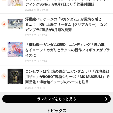
ディングStyle」が8月7日より予約受付開始
2026.8.6 Thu 19:15
浮世絵パッケージの「νガンダム」が風情を感じ
る…！「RG 上海フリーダム [クリアカラー]」など
ガンプラ2商品が8月順次発売
2026.8.7 Fri 19:30
「機動戦士ガンダムSEED」エンディング「暁の車」
をイメージ！カガリとラクスの新作フィギュアがプラ
イズに
2026.8.7 Fri 16:20
コンセプトは“記憶の原点”…ガンダムより「湿地帯戦
用ザク」がROBOT魂新シリーズ「MS MUSEUM」で
商品化！博物館イメージのベースも注目
2026.8.7 Fri 9:45
ランキングをもっと見る
トピックス