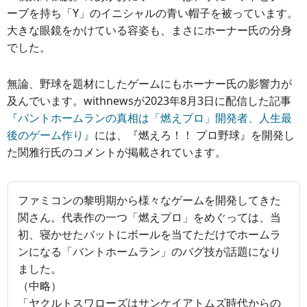
ーブを持ち「Y」のイニシャルの青い帽子を被っています。
大きな眼鏡をかけている容姿も、まさにホーナー氏の分身
でした。
無論、野球を題材にしたゲームにもホーナー氏の影響力が
及んでいます。withnewsが2023年8月3日に配信した記事
『バントホームランの真相は「燃えプロ」開発者、人生最
後のゲーム作り』
には、『燃えろ！！ プロ野球』を開発し
た関雅行氏のコメントが掲載されています。
ファミコンの黎明期から様々なゲームを開発してきた
関さん。代表作の一つ「燃えプロ」をめぐっては、当
初、寝かせたバットにボールを当てただけでホームラ
ンになる「バントホームラン」のバグ技が話題になり
ました。
（中略）
「ヤクルトスワローズはサンケイアトムズ時代からの