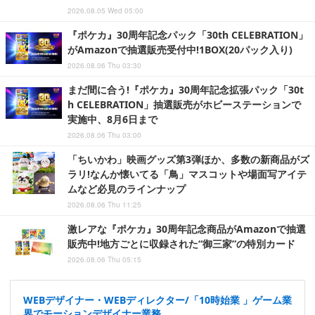
2026.08.05 Wed 05:00
『ポケカ』30周年記念パック「30th CELEBRATION」
がAmazonで抽選販売受付中!1BOX(20パック入り)
2026.08.06 Thu 03:30
まだ間に合う!『ポケカ』30周年記念拡張パック「30t
h CELEBRATION」抽選販売がホビーステーションで
実施中、8月6日まで
2026.08.06 Thu 03:00
「ちいかわ」映画グッズ第3弾ほか、多数の新商品がズ
ラリ!なんか懐いてる「鳥」マスコットや場面写アイテ
ムなど必見のラインナップ
2026.08.06 Thu 11:25
激レアな『ポケカ』30周年記念商品がAmazonで抽選
販売中!地方ごとに収録された“御三家”の特別カード
2026.08.06 Thu 05:15
WEBデザイナー・WEBディレクター/「10時始業 」ゲーム業
界でモーションデザイナー業務