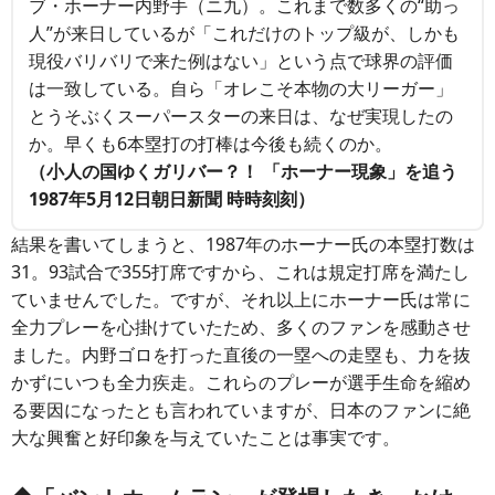
ブ・ホーナー内野手（ニ九）。これまで数多くの“助っ
人”が来日しているが「これだけのトップ級が、しかも
現役バリバリで来た例はない」という点で球界の評価
は一致している。自ら「オレこそ本物の大リーガー」
とうそぶくスーパースターの来日は、なぜ実現したの
か。早くも6本塁打の打棒は今後も続くのか。
（小人の国ゆくガリバー？！ 「ホーナー現象」を追う
1987年5月12日朝日新聞 時時刻刻）
結果を書いてしまうと、1987年のホーナー氏の本塁打数は
31。93試合で355打席ですから、これは規定打席を満たし
ていませんでした。ですが、それ以上にホーナー氏は常に
全力プレーを心掛けていたため、多くのファンを感動させ
ました。内野ゴロを打った直後の一塁への走塁も、力を抜
かずにいつも全力疾走。これらのプレーが選手生命を縮め
る要因になったとも言われていますが、日本のファンに絶
大な興奮と好印象を与えていたことは事実です。