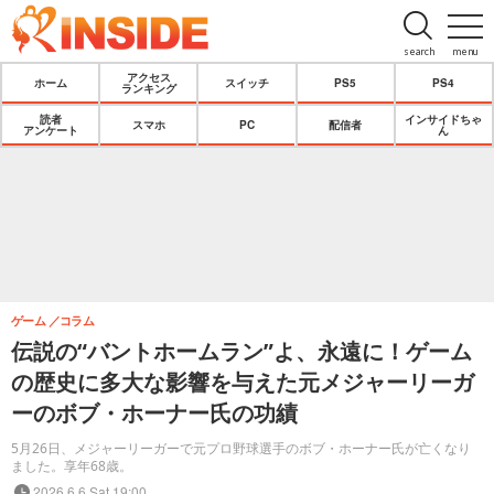
search
menu
アクセス
ホーム
スイッチ
PS5
PS4
ランキング
読者
インサイドちゃ
スマホ
PC
配信者
アンケート
ん
ゲーム
コラム
伝説の“バントホームラン”よ、永遠に！ゲーム
の歴史に多大な影響を与えた元メジャーリーガ
ーのボブ・ホーナー氏の功績
5月26日、メジャーリーガーで元プロ野球選手のボブ・ホーナー氏が亡くなり
ました。享年68歳。
2026.6.6 Sat 19:00