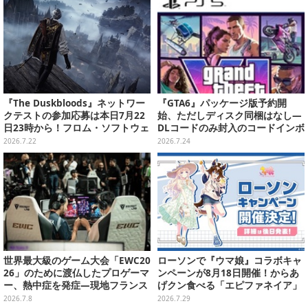
『The Duskbloods』ネットワー
『GTA6』パッケージ版予約開
クテストの参加応募は本日7月22
始、ただしディスク同梱はなし―
日23時から！フロム・ソフトウェ
DLコードのみ封入のコードインボ
アによる最大8人のPvPvEマルチ
ックス仕様
2026.7.22
2026.7.24
プレイACT
世界最大級のゲーム大会「EWC20
ローソンで『ウマ娘』コラボキャ
26」のために渡仏したプロゲーマ
ンペーンが8月18日開催！からあ
ー、熱中症を発症―現地フランス
げクン食べる「エピファネイア」
は記録的な熱波が続く
や「アーモンドアイ」たちが可愛
2026.7.8
2026.7.29