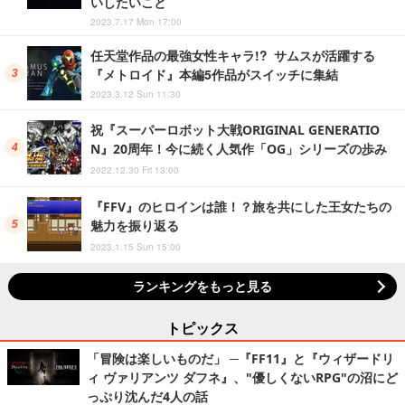
いしたいこと
2023.7.17 Mon 17:00
任天堂作品の最強女性キャラ!? サムスが活躍する
『メトロイド』本編5作品がスイッチに集結
2023.3.12 Sun 11:30
祝『スーパーロボット大戦ORIGINAL GENERATIO
N』20周年！今に続く人気作「OG」シリーズの歩み
2022.12.30 Fri 13:00
『FFV』のヒロインは誰！？旅を共にした王女たちの
魅力を振り返る
2023.1.15 Sun 15:00
ランキングをもっと見る
トピックス
「冒険は楽しいものだ」 ─『FF11』と『ウィザードリ
ィ ヴァリアンツ ダフネ』、"優しくないRPG"の沼にど
っぷり沈んだ4人の話