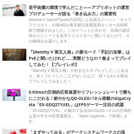
若手抜擢の環境で学んだこと――アプリボットの運営
プロデューサーが語る「巻き込み力」の重要性
4GamerとGame*Sparkの合同による就活イベント「キャリ
アクエスト」の第4回が東京都立産業貿易センター浜松町
館で開催されました。このイベントに合わせ、自身の就活
時のエピソードを若手クリエイターに聞いてみたので、そ
の模様をお届けします。
『Identity V 第五人格』の新モード「手記の加筆」は
PvEと聞いたけれど……実際どうなの？集まってプレイ
してみた！【プレイレポ】
『Identity V 第五人格』が好きな人やプレイしたことある
人、全くプレイしたことがない人など、様々な4人を集め
てプレイしてみました！
0.03msの圧倒的応答速度やリフレッシュレートで勝ち
にこだわる！鮮やかなQD-OLEDパネル搭載のGigaCry
sta「EX-GDQ271UEL」はFPSゲーマー注目の武器
「EX-GDQ271UEL」の魅力であるQD-OLEDパネルの圧倒的
な見やすさや応答速度を、『Apex Legends』で体感しま
す。
「まずやってみる」がアークシステムワークスの流