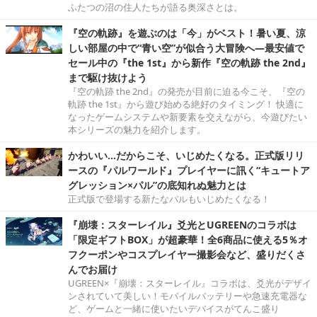
ふたつの沼の住人たちが語る奥深さとは。
『空の軌跡』を遊ぶのは「今」がベスト！暑い夏、涼
しい部屋の中で“青い空”が似合う大冒険へ―最安値で
セール中の『the 1st』から新作『空の軌跡 the 2nd』
まで駆け抜けよう
『空の軌跡 the 2nd』の発売が目前に迫る今こそ、『空の
軌跡 the 1st』から遊び始める絶好のタイミング！ 快適に
なったゲームシステムや新要素を交えながら、今遊びたい
本シリーズの魅力を紹介します。
かわいい…だからこそ、いじめたくなる。正式版リリ
ースの『パルワールド』プレイヤーに訊く“キュートア
グレッション×パル”の底知れぬ魅力とは
正式版で登場する新たなパルもいじめたくなる！
『崩壊：スターレイル』爻光とUGREENのコラボは
「限定ギフトBOX」が超豪華！全6商品に使える5％オ
フクーポンやコスプレイヤー撮影会など、盛りだくさ
んでお届け
UGREEN×『崩壊：スターレイル』コラボは、爻光がデザイ
ンされていて美しい！モバイルバッテリーや急速充電器な
ど、ゲームと一緒に使いたいデバイスがてんこ盛り