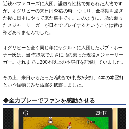
近鉄バファローズに入団。謙虚な性格で知られた人物です
が、オグリビーの来日は38歳の時。つまり、全盛期を過ぎ
た後に日本にやって来た選手です。このように、脂の乗っ
たメジャーリーガーが日本でプレイするということは昔は
殆どありませんでした。
オグリビーと全く同じ年にヤクルトに入団したボブ・ホー
ナー氏は、当時29歳でまさに脂の乗った現役メジャーリー
ガー。それまでに200本以上の本塁打を記録していました。
その上、来日からたった2試合で6打数5安打、4本の本塁打
という怪物じみた活躍を披露しました。
◆全力プレーでファンを感動させる