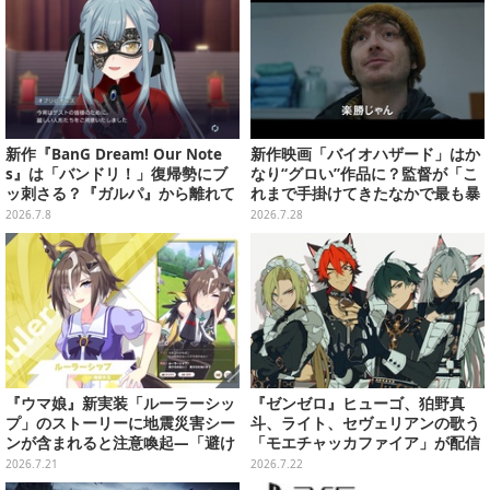
新作『BanG Dream! Our Note
新作映画「バイオハザード」はか
s』は「バンドリ！」復帰勢にブ
なり“グロい”作品に？監督が「こ
ッ刺さる？『ガルパ』から離れて
れまで手掛けてきたなかで最も暴
いた筆者が再び引き込まれた件
力的」と語る
2026.7.8
2026.7.28
【CBTプレイレポ】
『ウマ娘』新実装「ルーラーシッ
『ゼンゼロ』ヒューゴ、狛野真
プ」のストーリーに地震災害シー
斗、ライト、セヴェリアンの歌う
ンが含まれると注意喚起―「避け
「モエチャッカファイア」が配信
ては語れないわな」「あの件から
決定―似合ってる…4人のメイド
2026.7.21
2026.7.22
逃げないウマ娘は好きよ」
服イラストもお披露目