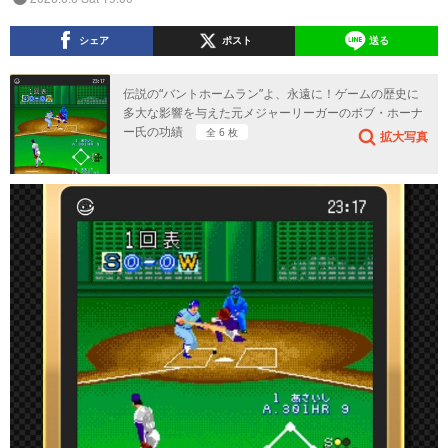
シェア
ポスト
送る
伝説の“バントホームラン”よ、永遠に！ゲームの歴史に
多大な影響を与えた元メジャーリーガーのボブ・ホーナ
ー氏の功績
全 6 枚
拡大写真