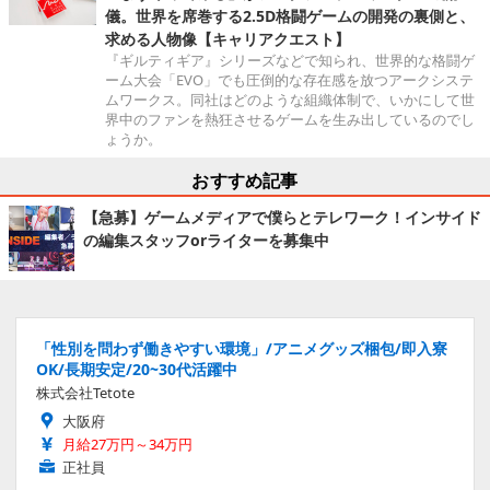
儀。世界を席巻する2.5D格闘ゲームの開発の裏側と、
求める人物像【キャリアクエスト】
『ギルティギア』シリーズなどで知られ、世界的な格闘ゲ
ーム大会「EVO」でも圧倒的な存在感を放つアークシステ
ムワークス。同社はどのような組織体制で、いかにして世
界中のファンを熱狂させるゲームを生み出しているのでし
ょうか。
おすすめ記事
【急募】ゲームメディアで僕らとテレワーク！インサイド
の編集スタッフorライターを募集中
「性別を問わず働きやすい環境」/アニメグッズ梱包/即入寮
OK/長期安定/20~30代活躍中
株式会社Tetote
大阪府
月給27万円～34万円
正社員