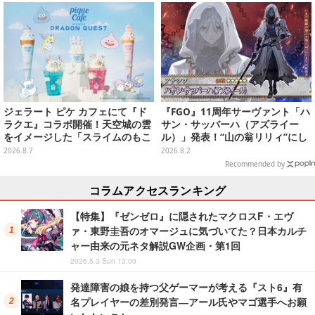
い
ジェラート ピケ カフェにて『ド
『FGO』11周年サーヴァント「ハ
ラクエ』コラボ開催！天空城の雲
サン・サッバーハ（アズライー
をイメージした「スライムのもこ
ル）」発表！“山の翁リリィ”にし
もこ天空クレープ」などを提供
てカルデアの経営顧問、待望のプ
2026.8.7
2026.8.2
レイアブル化
Recommended by
コラムアクセスランキング
【特集】『ゼンゼロ』に隠されたマクロスF・エヴ
ァ・東野圭吾のオマージュに気づいてた？日本カルチ
ャー由来の元ネタ解説GW企画・第1回
2026.5.3 Sun 13:00
発達障害の娘を持つ父ゲーマーが考える『スト6』有
名プレイヤーの差別発言―アール氏やマゴ選手へお願