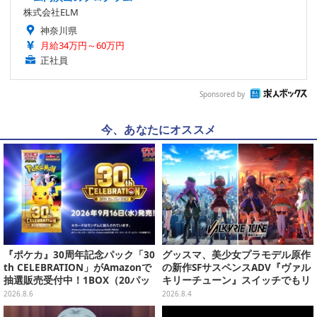
株式会社ELM
神奈川県
月給34万円～60万円
正社員
Sponsored by
今、あなたにオススメ
『ポケカ』30周年記念パック「30
グッスマ、美少女プラモデル原作
th CELEBRATION」がAmazonで
の新作SFサスペンスADV『ヴァル
抽選販売受付中！1BOX（20パッ
キリーチューン』スイッチでもリ
ク入り）
リース決定―Steam版サントラも
2026.8.6
2026.8.4
発売中