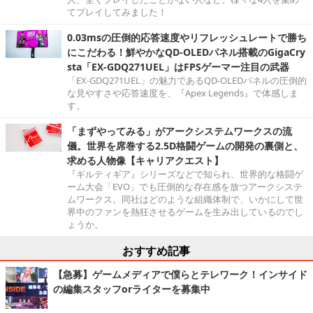
てプレイしてみました！
0.03msの圧倒的応答速度やリフレッシュレートで勝ち
にこだわる！鮮やかなQD-OLEDパネル搭載のGigaCry
sta「EX-GDQ271UEL」はFPSゲーマー注目の武器
「EX-GDQ271UEL」の魅力であるQD-OLEDパネルの圧倒的
な見やすさや応答速度を、『Apex Legends』で体感しま
す。
「まずやってみる」がアークシステムワークスの流
儀。世界を席巻する2.5D格闘ゲームの開発の裏側と、
求める人物像【キャリアクエスト】
『ギルティギア』シリーズなどで知られ、世界的な格闘ゲ
ーム大会「EVO」でも圧倒的な存在感を放つアークシステ
ムワークス。同社はどのような組織体制で、いかにして世
界中のファンを熱狂させるゲームを生み出しているのでし
ょうか。
おすすめ記事
【急募】ゲームメディアで僕らとテレワーク！インサイド
の編集スタッフorライターを募集中