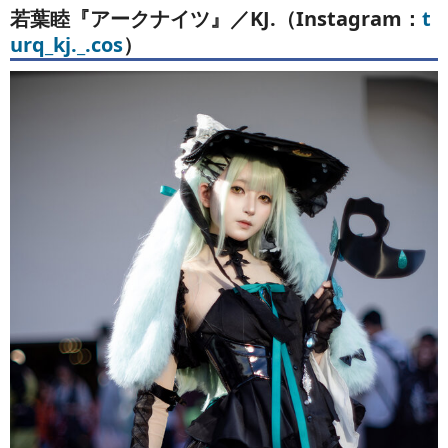
若葉睦『アークナイツ』
／KJ.（Instagram：
t
urq_kj._.cos
）