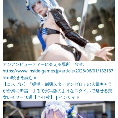
アジアンビューティーに会える場所、台湾。
https://www.inside-games.jp/article/2026/06/01/182187.
html
続きを読む »
【コスプレ】「鳴潮・崩壊スタ・ゼンゼロ」の人気キャラ
が台湾に降臨！まるで実写版のようなスタイルで魅せる美
女レイヤー10選【全41枚】 | インサイド