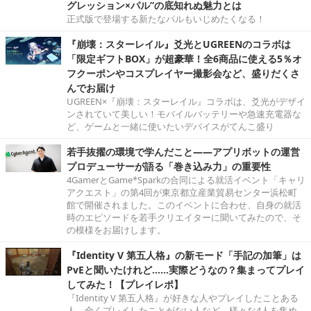
グレッション×パル”の底知れぬ魅力とは
正式版で登場する新たなパルもいじめたくなる！
『崩壊：スターレイル』爻光とUGREENのコラボは
「限定ギフトBOX」が超豪華！全6商品に使える5％オ
フクーポンやコスプレイヤー撮影会など、盛りだくさ
んでお届け
UGREEN×『崩壊：スターレイル』コラボは、爻光がデザイ
ンされていて美しい！モバイルバッテリーや急速充電器な
ど、ゲームと一緒に使いたいデバイスがてんこ盛り
若手抜擢の環境で学んだこと――アプリボットの運営
プロデューサーが語る「巻き込み力」の重要性
4GamerとGame*Sparkの合同による就活イベント「キャリ
アクエスト」の第4回が東京都立産業貿易センター浜松町
館で開催されました。このイベントに合わせ、自身の就活
時のエピソードを若手クリエイターに聞いてみたので、そ
の模様をお届けします。
『Identity V 第五人格』の新モード「手記の加筆」は
PvEと聞いたけれど……実際どうなの？集まってプレイ
してみた！【プレイレポ】
『Identity V 第五人格』が好きな人やプレイしたことある
人、全くプレイしたことがない人など、様々な4人を集め