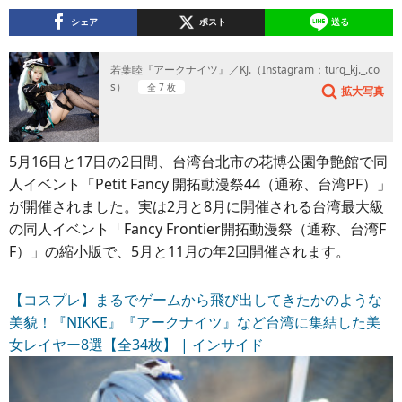
シェア
ポスト
送る
若葉睦『アークナイツ』／KJ.（Instagram：turq_kj._.co
s）
全 7 枚
拡大写真
5月16日と17日の2日間、台湾台北市の花博公園争艶館で同
人イベント「Petit Fancy 開拓動漫祭44（通称、台湾PF）」
が開催されました。実は2月と8月に開催される台湾最大級
の同人イベント「Fancy Frontier開拓動漫祭（通称、台湾F
F）」の縮小版で、5月と11月の年2回開催されます。
【コスプレ】まるでゲームから飛び出してきたかのような
美貌！『NIKKE』『アークナイツ』など台湾に集結した美
女レイヤー8選【全34枚】 | インサイド