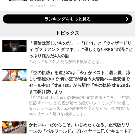
2026.8.8 Sat 12:00
ランキングをもっと見る
トピックス
「冒険は楽しいものだ」 ─『FF11』と『ウィザードリ
ィ ヴァリアンツ ダフネ』、"優しくないRPG"の沼にど
っぷり沈んだ4人の話
ふたつの沼の住人たちが語る奥深さとは。
『空の軌跡』を遊ぶのは「今」がベスト！暑い夏、涼
しい部屋の中で“青い空”が似合う大冒険へ―最安値で
セール中の『the 1st』から新作『空の軌跡 the 2nd』
まで駆け抜けよう
『空の軌跡 the 2nd』の発売が目前に迫る今こそ、『空の
軌跡 the 1st』から遊び始める絶好のタイミング！ 快適に
なったゲームシステムや新要素を交えながら、今遊びたい
本シリーズの魅力を紹介します。
かわいい…だからこそ、いじめたくなる。正式版リリ
ースの『パルワールド』プレイヤーに訊く“キュートア