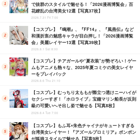
で抜群のスタイルで魅せる！「2026漫画博覧会」百
花繚乱の台湾美女12選【写真37枚】
2026.7.31 Fri 7:00
【コスプレ】『鳴潮』、『FF14』、『風燕伝』など
和漢折衷の魅惑キャラが目白押し！「2026漫画博覧
会」美麗レイヤー13選【写真39枚】
2026.8.1 Sat 8:00
【コスプレ】チアガールや“夏衣装”が勢ぞろい！ゲー
ムもアニメも熱々な、2025年夏コミケの美女レイヤ
ーをプレイバック
2026.8.6 Thu 21:10
【コスプレ】むっちり太ももが際立つ透けニーハイが
セクシーすぎ！「ホロライブ」宝鐘マリン船長が反則
級の可愛いへそ出し姿で魅せる【写真8枚】
2026.8.4 Tue 7:00
【コスプレ】もふ耳×朱色チャイナがキュートすぎる
台湾美女レイヤー！『アズールプロミリア』ポンポン
が狐娘スタイルで魅せる【写真9枚】