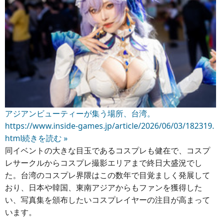
アジアンビューティーが集う場所、台湾。
https://www.inside-games.jp/article/2026/06/03/182319.
html
続きを読む »
同イベントの大きな目玉であるコスプレも健在で、コスプ
レサークルからコスプレ撮影エリアまで終日大盛況でし
た。台湾のコスプレ界隈はこの数年で目覚ましく発展して
おり、日本や韓国、東南アジアからもファンを獲得した
い、写真集を頒布したいコスプレイヤーの注目が高まって
います。