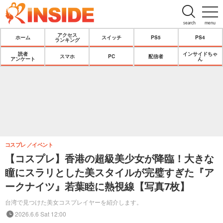
search
menu
アクセス
ホーム
スイッチ
PS5
PS4
ランキング
読者
インサイドちゃ
スマホ
PC
配信者
アンケート
ん
コスプレ
イベント
【コスプレ】香港の超級美少女が降臨！大きな
瞳にスラリとした美スタイルが完璧すぎた『ア
ークナイツ』若葉睦に熱視線【写真7枚】
台湾で見つけた美女コスプレイヤーを紹介します。
2026.6.6 Sat 12:00